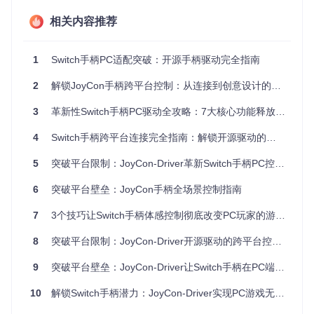
这种架构使Joy-Con手柄能像专业游戏控制器一样在PC上工
作，同时保留其独特的六轴体感功能。
相关内容推荐
核心优势对比分析
传统蓝牙连
提升幅
JoyCon-Driv
1
功能特性
Switch手柄PC适配突破：开源手柄驱动完全指南
接
er
度
2
解锁JoyCon手柄跨平台控制：从连接到创意设计的全流程突破指南
抗干扰算法优
连接稳定性
易受干扰
85%
化
3
革新性Switch手柄PC驱动全攻略：7大核心功能释放跨平台游戏潜力
体感响应速度
>100ms
<20ms
80%
4
Switch手柄跨平台连接完全指南：解锁开源驱动的无限可能
按键映射灵活
固定映射
全自定义
无限制
性
5
突破平台限制：JoyCon-Driver革新Switch手柄PC控制体验
多手柄支持
最多2个
理论无限制
无上限
6
突破平台壁垒：JoyCon手柄全场景控制指南
实战指南：从连接到配置的完整流程
7
3个技巧让Switch手柄体感控制彻底改变PC玩家的游戏体验 - JoyCon-Driver完全指南
执行配对模式激活
8
突破平台限制：JoyCon-Driver开源驱动的跨平台控制创新应用
同时按住Joy-Con手柄的SYNC键和SL/SR键3秒
观察指示灯：呈双闪状态表示进入配对模式
9
突破平台壁垒：JoyCon-Driver让Switch手柄在PC端焕发新生的完全指南
松开按键，保持手柄在PC蓝牙范围内（建议距离<1米）
完成PC蓝牙连接配置
10
解锁Switch手柄潜力：JoyCon-Driver实现PC游戏无缝衔接
打开Windows设置 → 设备 → 蓝牙和其他设备
点击"添加蓝牙或其他设备"，选择"蓝牙"