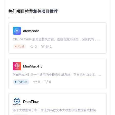
在设备列表中找到"Joy-Con (L)"或"Joy-Con (R)"
点击连接，等待系统完成驱动安装（约10-15秒）
热门项目推荐
相关项目推荐
验证设备连接状态
atomcode
// 核心连接检测代码片段
bool
IsJoyConConnected
()
{

Claude Code 的开源替代方案。连接任意大模型，编辑代码，运行命令，自动验证 — 全自动执行。用 Rust 构建，极致性能。 ｜ An open-source alternative to Claude Code. Connect any LLM, edit code, run commands, and verify changes — autonomously. Built in Rust for speed. Get Started
    hid_device_info* devs = 
hid_enumerate
(
0x057E
, 
0x2006
)
0
541
Rust
bool
 connected = (devs != 
nullptr
);

hid_free_enumeration
(devs);

return
 connected;

MiniMax-H3
执行上述代码后返回true，表明手柄已成功连接。此时Joy-Co
MiniMax H3 是一个通用的全模态生成系统。它支持对由文本、图像、视频和音频组成的多模态上下文进行统一理解，并能生成分辨率高达 2K、时长可达 15 秒的带原生立体声音频的视频。得益于面向任务泛化的系统设计，H3 在预训练阶段就已具备广泛的多模态上下文理解与生成能力，能够出色地执行复杂的多模态指令。
n指示灯应变为常亮状态，表明稳定连接。
0
0
Python
深度优化：性能调优与参数配置
配置参数对照表
DataFlow
推荐
参数名称
适用场景
注意事项
值
基于大模型算子和工作流的高效文本大模型训练数据合成框架