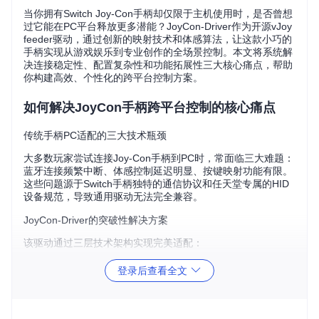
当你拥有Switch Joy-Con手柄却仅限于主机使用时，是否曾想
过它能在PC平台释放更多潜能？JoyCon-Driver作为开源vJoy
feeder驱动，通过创新的映射技术和体感算法，让这款小巧的
手柄实现从游戏娱乐到专业创作的全场景控制。本文将系统解
决连接稳定性、配置复杂性和功能拓展性三大核心痛点，帮助
你构建高效、个性化的跨平台控制方案。
如何解决JoyCon手柄跨平台控制的核心痛点
传统手柄PC适配的三大技术瓶颈
大多数玩家尝试连接Joy-Con手柄到PC时，常面临三大难题：
蓝牙连接频繁中断、体感控制延迟明显、按键映射功能有限。
这些问题源于Switch手柄独特的通信协议和任天堂专属的HID
设备规范，导致通用驱动无法完全兼容。
JoyCon-Driver的突破性解决方案
该驱动通过三层技术架构实现完美适配：
协议转换层
：实时解析Joy-Con的Bluetooth HID协议
登录后查看全文
数据处理层
：优化体感数据滤波算法，降低延迟
虚拟设备层
：模拟标准游戏控制器信号输出