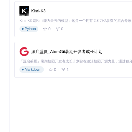
初始化认证会话：
Kimi-K3
import
 gs_quant 
as
# 企业用户联系管理员获取认证信息
gs.init(api_key=
'YOUR_API_KEY'
, client_id=
'YOUR_CLIENT_
0
0
Python
工具创建：CDS合约参数配置
创建CDS工具对象时需指定关键合约条款：
源启盛夏_AtomGit暑期开发者成长计划
from
 gs_quant.instrument 
import
from
 gs_quant.common 
import
 Currency, PayReceive

0
1
Markdown
# 创建5年期CDS合约
cds = CDS(

    notional=
10000000
,          
# 名义本金1000万美元
    maturity=
'5y'
,              
# 合约期限
    reference_entity=
'IBM Corp'
,
# 参考实体
    currency=Currency.USD,      
# 计价货币
    pay_receive=PayReceive.RECEIVE,  
# 作为保护卖方
    recovery_rate=
0.4
,          
# 回收率假设
# 关键参数：设置信用曲线来源
    credit_curve_id=
'CDX.NA.IG'
# 使用CDX北美投资级指数曲
)
