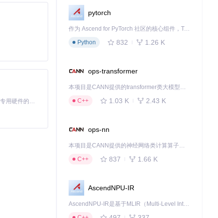
pytorch
作为 Ascend for PyTorch 社区的核心组件，TorchNPU 是昇腾专为 PyTorch 打造的深度学习适配插件，使 PyTorch 框架能够直接调用昇腾 NPU，为开发者提供昇腾 AI 处理器的超强算力。
832
1.26 K
Python
ops-transformer
本项目是CANN提供的transformer类大模型算子库，实现网络在NPU上加速计算。
1.03 K
2.43 K
C++
基于Python的Xiaozhi AI，适用于想要完整Xiaozhi体验而无需拥有专用硬件的用户。
ops-nn
本项目是CANN提供的神经网络类计算算子库，实现网络在NPU上加速计算。
837
1.66 K
C++
AscendNPU-IR
AscendNPU-IR是基于MLIR（Multi-Level Intermediate Representation）构建的，面向昇腾亲和算子编译时使用的中间表示，提供昇腾完备表达能力，通过编译优化提升昇腾AI处理器计算效率，支持通过生态框架使能昇腾AI处理器与深度调优
497
337
C++