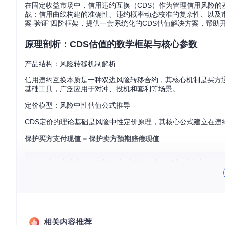
在固定收益市场中，信用违约互换（CDS）作为管理信用风险
战：信用曲线构建的准确性、违约概率动态校准的复杂性、以及市场
案-验证"四阶框架，提供一套系统化的CDS估值解决方案，帮
原理剖析：CDS估值的数学框架与核心参数
产品结构：风险转移机制解析
信用违约互换本质是一种双边风险转移合约，其核心机制是买方
基础工具，广泛应用于对冲、投机和套利等场景。
定价模型：风险中性估值公式推导
CDS定价的理论基础是风险中性定价原理，其核心公式建立在违
保护买方支付现值 = 保护卖方预期赔偿现值
其中关键参数包括：
累积违约概率Q(t)：参考实体在t时刻前违约的概率
违约密度q(t)：违约概率的瞬时变化率，q(t) = dQ(t)/dt
相关内容推荐
无风险利率r(t)：通常采用与合约期限匹配的无风险曲线