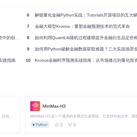
0%
6
解锁量化金融Python实战：Tutorials开源项目的五
金融行业一般取40%，而周期性行业可能低至20%。不同的回收率假设会
7
金融大模型Kronos：重塑金融预测技术的范式革命
的创新应用
8
如何利用QuantLib随机过程建模提升金融衍生品定价精度？从理论
9
如何用Python破解金融数据获取难题？三大实战场景
实践指南
10
Kronos金融时序预测实战指南：从市场痛点到量化投
期合约则受利率期限结构影响
MiniMax-H3
Claude Code 的开源替代方案。连接任意大模型，编辑代码，运行命令，自动验证 — 全自动执行。用 Rust 构建，极致性能。 ｜ An open-source alternative to Claude Code. Connect any LLM, edit code, run commands, and verify changes — autonomously. Built in Rust for speed. Get Started
0
0
Python