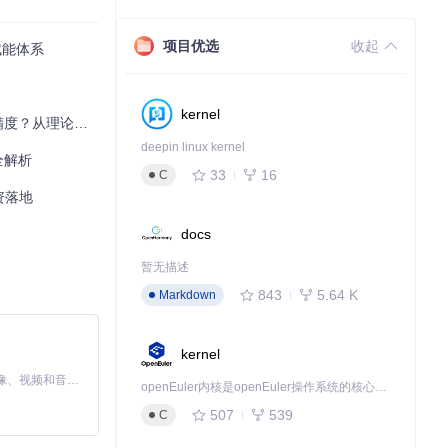
项目优选
收起
大赋能体系
显著影响CDS
kernel
到实践的完整指南
deepin linux kernel
全解析
33
16
C
资落地
docs
暂无描述
843
5.64 K
Markdown
kernel
MiniMax H3 是一个通用的全模态生成系统。它支持对由文本、图像、视频和音频组成的多模态上下文进行统一理解，并能生成分辨率高达 2K、时长可达 15 秒的带原生立体声音频的视频。得益于面向任务泛化的系统设计，H3 在预训练阶段就已具备广泛的多模态上下文理解与生成能力，能够出色地执行复杂的多模态指令。
openEuler内核是openEuler操作系统的核心，既是系统性能与稳定性的基石，也是连接处理器、设备与服务的桥梁。
507
539
C