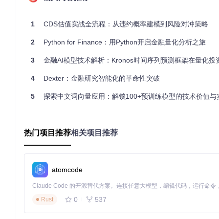
回收率R：违约发生时可回收的本金比例，典型取值范围20%-6
1
CDS估值实战全流程：从违约概率建模到风险对冲策略
💡 专家提示：在实际应用中，回收率通常根据行业特性设定，
价差计算结果。
2
Python for Finance：用Python开启金融量化分析之旅
参数关系：敏感性分析框架
3
金融AI模型技术解析：Kronos时间序列预测框架在量化投资中
各参数对CDS价差的影响呈现不同特征：
4
Dexter：金融研究智能化的革命性突破
违约概率与价差呈正相关，是非线性关系
回收率与价差呈负相关，影响程度随期限增加而变化
5
探索中文词向量应用：解锁100+预训练模型的技术价值与
无风险利率的影响较为复杂，短期合约受即期利率影响大，长
方案实现：基于GS Quant的CDS估值系统构建
热门项目推荐
相关项目推荐
环境配置：开发环境搭建与初始化
使用GS Quant进行CDS估值前，需完成基础环境配置：
atomcode
git 
clone
cd
 gs-quant

0
537
Rust