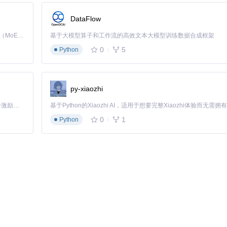
DataFlow
Kimi K3 是Kimi能力最强的模型：这是一个拥有 2.8 万亿参数的混合专家（MoE）模型，具备原生视觉理解能力，并支持 100 万 token 的上下文窗口。
基于大模型算子和工作流的高效文本大模型训练数据合成框架
ID'
0
5
Python
py-xiaozhi
「源启盛夏」暑期校园开发者成长计划旨在激活校园开源力量，通过积分激励、认证扶持、资源倾斜等形式，引导高校组织和开发者完成「入驻 — 建项目 — 做贡献 — 获认证 — 得资源」的完整闭环。无论你是想带领社团入驻平台的组织者，还是希望用代码贡献证明自己的开发者，都能在这里找到属于你的成长路径。
0
1
Python
线