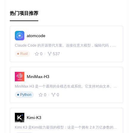
总的来说，如果你正在寻找一种更优雅的方式来处理定时任
务，那么
Every.Swift
确实值得尝试。立即加入社区，体验
这一强大的工具，让你的代码更加整洁、高效！
热门项目推荐
atomcode
Claude Code 的开源替代方案。连接任意大模型，编辑代码，运行命令，自动验证 — 全自动执行。用 Rust 构建，极致性能。 ｜ An open-source alternative to Claude Code. Connect any LLM, edit code, run commands, and verify changes — autonomously. Built in Rust for speed. Get Started
0
537
Rust
MiniMax-H3
MiniMax H3 是一个通用的全模态生成系统。它支持对由文本、图像、视频和音频组成的多模态上下文进行统一理解，并能生成分辨率高达 2K、时长可达 15 秒的带原生立体声音频的视频。得益于面向任务泛化的系统设计，H3 在预训练阶段就已具备广泛的多模态上下文理解与生成能力，能够出色地执行复杂的多模态指令。
0
0
Python
Kimi-K3
Kimi K3 是Kimi能力最强的模型：这是一个拥有 2.8 万亿参数的混合专家（MoE）模型，具备原生视觉理解能力，并支持 100 万 token 的上下文窗口。