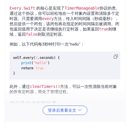
Every.Swift
的核心是实现了
TimerManageable
协议的类。
通过这个协议，你可以轻松地在一个对象内设置和清除多个定
时器。只需要调用
every
方法，传入时间间隔（秒或毫秒），
然后提供一个闭包，该闭包将在指定的时间间隔后被调用。闭
包返回值用于决定是否继续执行定时器，如果返回
true
则继
续，返回
false
则取消定时器。
例如，以下代码每3秒钟打印一次“hello”：
self
.every(
3
.seconds) {

print
(
"hello"
)

return
true
此外，通过
clearTimers()
方法，可以一次性清除当前对象
的所有定时器，简化了管理过程。
项目及技术应用场景
登录后查看全文
Every.Swift
可广泛应用于各种需要定时触发的场景：
动画更新：比如在游戏引擎中定时更新帧率。