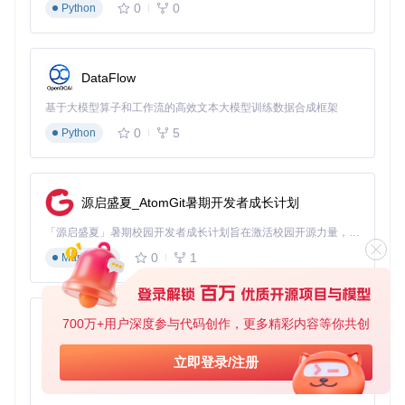
0
0
Python
DataFlow
基于大模型算子和工作流的高效文本大模型训练数据合成框架
0
5
Python
源启盛夏_AtomGit暑期开发者成长计划
「源启盛夏」暑期校园开发者成长计划旨在激活校园开源力量，通过积分激励、认证扶持、资源倾斜等形式，引导高校组织和开发者完成「入驻 — 建项目 — 做贡献 — 获认证 — 得资源」的完整闭环。无论你是想带领社团入驻平台的组织者，还是希望用代码贡献证明自己的开发者，都能在这里找到属于你的成长路径。
0
1
Markdown
700万+用户深度参与代码创作，更多精彩内容等你共创
py-xiaozhi
基于Python的Xiaozhi AI，适用于想要完整Xiaozhi体验而无需拥有专用硬件的用户。
立即登录/注册
0
1
Python