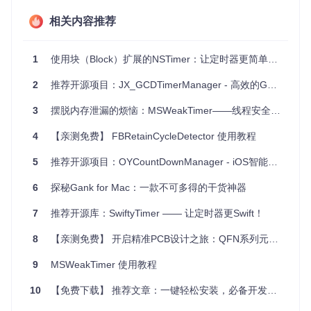
数据刷新：定时从服务器获取最新数据以更新界面。
用户提示：如倒计时功能，定时提醒用户完成某个操作。
相关内容推荐
性能监控：定期检查系统状态并记录日志。
1
使用块（Block）扩展的NSTimer：让定时器更简单易用
项目特点
2
推荐开源项目：JX_GCDTimerManager - 高效的GCD定时器管理器
Every.Swift
有以下几个显著的特点：
3
摆脱内存泄漏的烦恼：MSWeakTimer——线程安全的NSTimer替代方案
简便API
：通过简洁的语法糖，使得定时器的创建和控制
变得直接明了。
4
【亲测免费】 FBRetainCycleDetector 使用教程
自动管理
：通过
clearTimers()
方法，可方便地对所有定
时器进行统一管理和清理。
5
推荐开源项目：OYCountDownManager - iOS智能倒计时解决方案
灵活的控制
：闭包返回值决定了定时器是否延续，提供了
灵活的控制机制。
6
探秘Gank for Mac：一款不可多得的干货神器
支持多种单位
：不仅支持秒，还支持毫秒级别的时间间
隔。
7
推荐开源库：SwiftyTimer —— 让定时器更Swift！
集成方便
：已支持CocoaPods，易于添加到你的Swift项目
8
中。
【亲测免费】 开启精准PCB设计之旅：QFN系列元器件封装图宝典
尽管
Every.Swift
已经在很多方面提高了NSTimer的易用
9
MSWeakTimer 使用教程
性，但开发团队还在持续改进和扩展其功能，例如未来的OS
X支持、Carthage支持等。
10
【免费下载】 推荐文章：一键轻松安装，必备开发工具Microsoft Visual C++ 14.0安装包详解