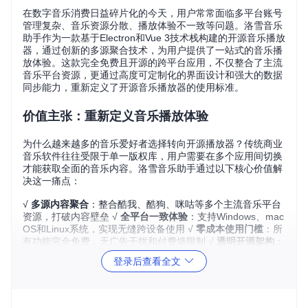
在数字音乐消费日益碎片化的今天，用户常常面临多平台账号
管理复杂、音乐资源分散、播放体验不一致等问题。洛雪音乐
助手作为一款基于Electron和Vue 3技术栈构建的开源音乐播放
器，通过创新的多源聚合技术，为用户提供了一站式的音乐播
放体验。这款完全免费且开源的跨平台应用，不仅整合了主流
音乐平台资源，更通过高度可定制化的界面设计和强大的数据
同步能力，重新定义了开源音乐播放器的使用标准。
价值主张：重新定义音乐播放体验
为什么越来越多的音乐爱好者选择转向开源播放器？传统商业
音乐软件往往受限于单一版权库，用户需要在多个应用间切换
才能获取全面的音乐内容。洛雪音乐助手通过以下核心价值解
决这一痛点：
√
多源内容聚合
：整合酷我、酷狗、咪咕等多个主流音乐平台
资源，打破内容壁垒 √
全平台一致体验
：支持Windows、mac
OS和Linux系统，实现无缝跨设备使用 √
零成本使用门槛
：所
有功能完全免费，无广告干扰和付费墙限制 √
透明开源架构
：
代码完全开放，用户可审查安全性并参与功能改进
登录后查看全文
技术架构解析