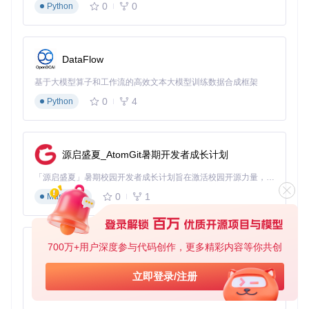
0
0
Python
极简线
简约黑白设计，专注内
办公环境背景音乐
条
容
动漫场
二次元风格插画，青春
ACG音乐爱好者
DataFlow
景
活力
基于大模型算子和工作流的高效文本大模型训练数据合成框架
节日氛
喜庆元素装饰，应景设
节日聚会音乐播放
围
计
0
4
Python
进阶使用
：通过主题编辑器，用户可上传自定义背景图片，调
源启盛夏_AtomGit暑期开发者成长计划
整界面透明度和动画效果，创建独一无二的个性化界面。
「源启盛夏」暑期校园开发者成长计划旨在激活校园开源力量，通过积分激励、认证扶持、资源倾斜等形式，引导高校组织和开发者完成「入驻 — 建项目 — 做贡献 — 获认证 — 得资源」的完整闭环。无论你是想带领社团入驻平台的组织者，还是希望用代码贡献证明自己的开发者，都能在这里找到属于你的成长路径。
智能歌单管理：如何让音乐收藏井然有序？
0
1
Markdown
问题
：随着收藏歌曲增多，传统播放器的歌单管理功能往往显
得力不从心。
方案
：洛雪音乐助手提供基于AI的智能分类和多维度标签系
700万+用户深度参与代码创作，更多精彩内容等你共创
py-xiaozhi
统，支持歌单的自动整理和交叉引用。
基于Python的Xiaozhi AI，适用于想要完整Xiaozhi体验而无需拥有专用硬件的用户。
立即登录/注册
价值
：用户可轻松管理数千首歌曲，通过情绪、场景、风格等
多维度快速筛选音乐。
0
1
Python