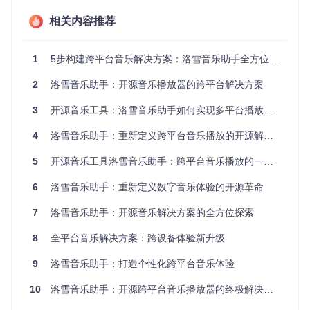
洛雪音乐助手采用现代化的分层架构设计：
相关内容推荐
前端层
：基于Vue 3和Electron构建的跨平台界面，实现流
畅的用户交互
1
5步构建跨平台音乐解决方案：洛雪音乐助手全方位指南
核心层
：音乐播放引擎和多源数据整合服务
数据层
：本地存储与云端同步服务的双向协同
2
洛雪音乐助手：开源音乐播放器的跨平台解决方案
这种架构设计确保了应用的稳定性和扩展性，同时为第三方开
3
开源音乐工具：洛雪音乐助手如何实现多平台播放自由
发者提供了良好的二次开发基础。
4
洛雪音乐助手：重新定义跨平台音乐播放的开源解决方案
功能解析：从基础播放到个性化体验
5
开源音乐工具洛雪音乐助手：跨平台音乐播放的一站式解决方案
多源搜索系统：如何一站式获取全网音乐资源？
6
洛雪音乐助手：重新定义数字音乐体验的开源革命
问题
：用户常常需要在多个音乐平台间切换才能找到特定歌
曲，操作繁琐且体验割裂。
7
洛雪音乐助手：开源音乐解决方案的全方位探索
方案
：洛雪音乐助手的多源并行搜索技术，可同时查询多个音
8
全平台音乐解决方案：跨设备体验新升级
乐平台的资源并智能排序结果。
9
洛雪音乐助手：打造个性化跨平台音乐体验
价值
：用户无需记忆歌曲所在平台，一次搜索即可获取全面结
果，平均找歌效率提升60%。
10
洛雪音乐助手：开源跨平台音乐播放器的终极解决方案