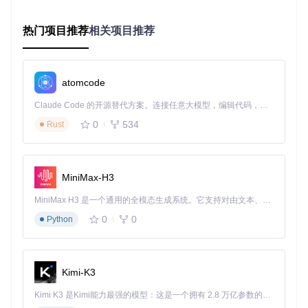
适用场景
：寻找稀有歌曲、比较不同平台的音质差异、发现同
一歌曲的不同版本
热门项目推荐
相关项目推荐
新手提示
：在搜索框右侧可切换默认搜索源，高级用户可在设
置中配置自定义搜索优先级
atomcode
个性化主题系统：打造专属音乐空间
Claude Code 的开源替代方案。连接任意大模型，编辑代码，运行命令，自动验证 — 全自动执行。用 Rust 构建，极致性能。 ｜ An open-source alternative to Claude Code. Connect any LLM, edit code, run commands, and verify changes — autonomously. Built in Rust for speed. Get Started
问题
：千篇一律的播放器界面难以满足用户的个性化审美需
求。
0
534
Rust
方案
：内置五种风格迥异的主题模板，支持深度自定义背景、
配色和布局。
MiniMax-H3
价值
：通过视觉环境的个性化，提升音乐欣赏的沉浸感和愉悦
度。
MiniMax H3 是一个通用的全模态生成系统。它支持对由文本、图像、视频和音频组成的多模态上下文进行统一理解，并能生成分辨率高达 2K、时长可达 15 秒的带原生立体声音频的视频。得益于面向任务泛化的系统设计，H3 在预训练阶段就已具备广泛的多模态上下文理解与生成能力，能够出色地执行复杂的多模态指令。
主题风格选择：
0
0
Python
主题类
视觉特点
适用场景
型
中国水
淡雅山水画风，意境悠
古典音乐、国风音乐
Kimi-K3
墨
远
欣赏
梦幻星
深色背景搭配动态粒子
Kimi K3 是Kimi能力最强的模型：这是一个拥有 2.8 万亿参数的混合专家（MoE）模型，具备原生视觉理解能力，并支持 100 万 token 的上下文窗口。
夜间音乐聆听
空
效果