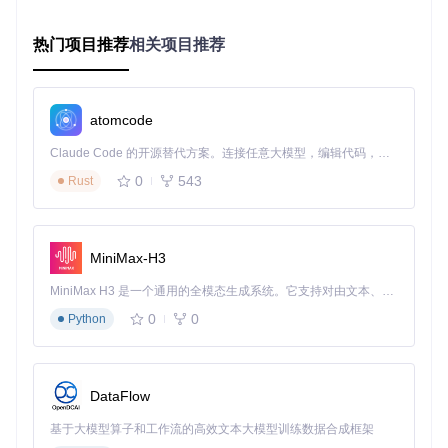
type
 ExaFile 
struct
 {

    global.GVA_MODEL

    FileName     
string
// 文件名
热门项目推荐
相关项目推荐
    FileMd5      
string
// 文件唯一标识
    FilePath     
string
// 最终存储路径
    ExaFileChunk []ExaFileChunk  
// 分片列表
    ChunkTotal   
int
// 总分片数
atomcode
    IsFinish     
bool
// 是否合并完成
}

Claude Code 的开源替代方案。连接任意大模型，编辑代码，运行命令，自动验证 — 全自动执行。用 Rust 构建，极致性能。 ｜ An open-source alternative to Claude Code. Connect any LLM, edit code, run commands, and verify changes — autonomously. Built in Rust for speed. Get Started
0
543
Rust
// 切片结构体
type
 ExaFileChunk 
struct
 {

    global.GVA_MODEL

    ExaFileID       
uint
// 关联文件ID
MiniMax-H3
    FileChunkNumber 
int
// 分片序号
    FileChunkPath   
string
// 分片存储路径
MiniMax H3 是一个通用的全模态生成系统。它支持对由文本、图像、视频和音频组成的多模态上下文进行统一理解，并能生成分辨率高达 2K、时长可达 15 秒的带原生立体声音频的视频。得益于面向任务泛化的系统设计，H3 在预训练阶段就已具备广泛的多模态上下文理解与生成能力，能够出色地执行复杂的多模态指令。
0
0
Python
分片处理核心逻辑
断点续传核心实现位于
server/utils/breakpoint_continue.go
，
主要包含以下函数：
DataFlow
1. 分片上传处理
基于大模型算子和工作流的高效文本大模型训练数据合成框架
// 断点续传主函数