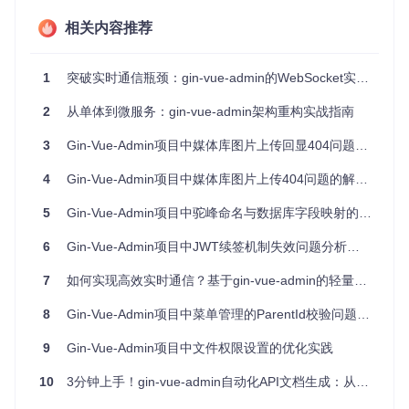
sequenceDiagram

相关内容推荐
    participant 客户端

    participant 服务器

    客户端->>客户端: 计算文件MD5值

1
突破实时通信瓶颈：gin-vue-admin的WebSocket实战指南
    客户端->>客户端: 分割文件为多个分片

    loop 上传分片

2
从单体到微服务：gin-vue-admin架构重构实战指南
        客户端->>服务器: 上传单个分片(带分片序号)

        服务器->>服务器: 存储分片并校验MD5

3
Gin-Vue-Admin项目中媒体库图片上传回显404问题解析与解决方案
        服务器-->>客户端: 返回分片上传结果

    end

4
Gin-Vue-Admin项目中媒体库图片上传404问题的解决方案
    客户端->>服务器: 请求合并所有分片

    服务器->>服务器: 按序号合并分片

5
Gin-Vue-Admin项目中驼峰命名与数据库字段映射的排序问题解析
6
Gin-Vue-Admin项目中JWT续签机制失效问题分析与解决方案
后端实现：Golang核心代码解析
7
如何实现高效实时通信？基于gin-vue-admin的轻量级WebSocket方案实战
数据模型设计
8
Gin-Vue-Admin项目中菜单管理的ParentId校验问题解析
服务器端使用两个核心结构体存储文件和分片信息：
9
Gin-Vue-Admin项目中文件权限设置的优化实践
server/model/example/exa_breakpoint_continue.go
10
3分钟上手！gin-vue-admin自动化API文档生成：从配置到部署全攻略
// 文件结构体