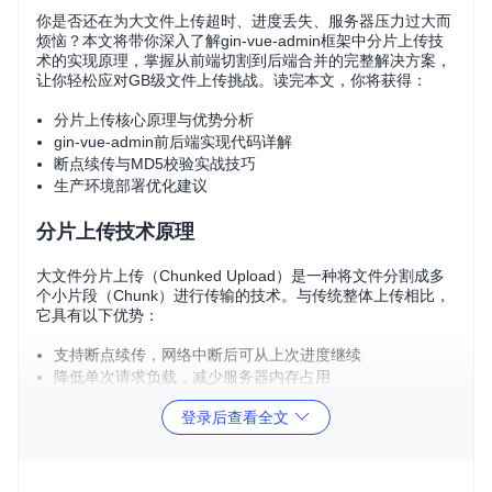
你是否还在为大文件上传超时、进度丢失、服务器压力过大而
烦恼？本文将带你深入了解gin-vue-admin框架中分片上传技
术的实现原理，掌握从前端切割到后端合并的完整解决方案，
让你轻松应对GB级文件上传挑战。读完本文，你将获得：
分片上传核心原理与优势分析
gin-vue-admin前后端实现代码详解
断点续传与MD5校验实战技巧
生产环境部署优化建议
分片上传技术原理
大文件分片上传（Chunked Upload）是一种将文件分割成多
个小片段（Chunk）进行传输的技术。与传统整体上传相比，
它具有以下优势：
支持断点续传，网络中断后可从上次进度继续
降低单次请求负载，减少服务器内存占用
并行上传多个分片，提升传输效率
登录后查看全文
便于校验和重试单个损坏分片
在gin-vue-admin中，分片上传流程遵循以下步骤：