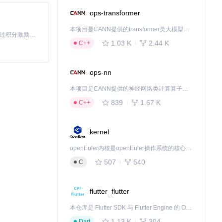
ops-transformer
本项目是CANN提供的transformer类大模型算子库，实现网络在NPU上加速计算。
「源启盛夏」暑期校园开发者成长计划旨在激活校园开源力量，通过积分激励、认证扶持、资源倾斜等形式，引导高校组织和开发者完成「入驻 — 建项目 — 做贡献 — 获认证 — 得资源」的完整闭环。无论你是想带领社团入驻平台的组织者，还是希望用代码贡献证明自己的开发者，都能在这里找到属于你的成长路径。
1.03 K
2.44 K
C++
ops-nn
作室走向普通创作
本项目是CANN提供的神经网络类计算算子库，实现网络在NPU上加速计算。
段。
839
1.67 K
C++
下载源代码
kernel
基于Mixture-of-Experts架构，支持文本生成5秒480P/720P视频。具备电影级美学效果与复杂动作生成能力，在Wan-Bench 2.0基准测试中超越主流商业模型。
openEuler内核是openEuler操作系统的核心，既是系统性能与稳定性的基石，也是连接处理器、设备与服务的桥梁。
507
540
C
flutter_flutter
本仓库是 Flutter SDK 与 Flutter Engine 的 OpenHarmony 适配版本，由 CPF-Flutter 团队维护。开发者可使用熟悉的 Flutter 技术栈开发 OpenHarmony 应用，3.35.7 及以后的适配版本可基于本仓库源码构建支持 OpenHarmony 的 Flutter Engine。
1.13 K
304
Dart