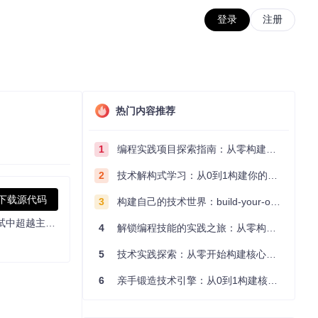
登录
注册
热门内容推荐
1
编程实践项目探索指南：从零构建技术能力体系
2
技术解构式学习：从0到1构建你的编程知识体系
下载源代码
3
构建自己的技术世界：build-your-own-x项目的实践探索指南
基于Mixture-of-Experts架构，支持文本生成5秒480P/720P视频。具备电影级美学效果与复杂动作生成能力，在Wan-Bench 2.0基准测试中超越主流商业模型。
4
解锁编程技能的实践之旅：从零构建你的技术世界
5
技术实践探索：从零开始构建核心系统的实践指南
6
亲手锻造技术引擎：从0到1构建核心系统的实践指南