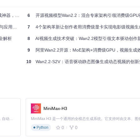
-VAE技术实现了视频压缩与质量的完美平衡。相比上一代Wan2.1-VAE
同时，将特征维度扩展至48维，为后续生成提供更丰富的视觉素材。
秒变专业动画
6
开源视频模型Wan2.2：混合专家架构引领消费级GP
应用革命
7
4个架构革新让创作者用消费级显卡实现电影级视频生
别是LPIPS指标达到0.022的行业领先水平。
六大核心指标上全面领先。其中美学质量评分达到86.3，比行业平均水平高出1
案全解析
8
AI视频生成技术突破：Wan2.2模型引领文本驱动创作
AI视频生成从"可用"迈向"专业可用"。
9
阿里Wan2.2开源：MoE架构+消费级GPU，视频生成
10
Wan2.2-S2V：语音驱动静态图像生成动态视频的创
，尤其在美学质量和动态程度上优势明显。
制作的物理实验视频，通过精确控制镜头语言和动态效果，使抽象的力学原
实验，使用慢动作和轨迹追踪"，即可生成专业级教学素材。
完成了5款车型的动态展示视频，成本仅为传统拍摄的1/20。营销团队可以
格下的未来汽车，强调流线型设计"，极大加速了创意迭代过程。
MiniMax-H3
Claude Code 的开源替代方案。连接任意大模型，编辑代码，运行命令，自动验证 — 全自动执行。用 Rust 构建，极致性能。 ｜ An open-source alternative to Claude Code. Connect any LLM, edit code, run commands, and verify changes — autonomously. Built in Rust for speed. Get Started
0
0
，随着混合专家架构的进一步优化，模型将实现
Python
1080P@30fps
的实时生成
为主流，用户可通过草图、参考图和文本共同指导视频生成。