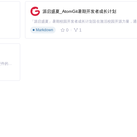
源启盛夏_AtomGit暑期开发者成长计划
0P视频生成仅需155秒。
目源码，探索更多视频生成可能性：
0
1
Markdown
它通过架构创新打破了质量与效率的平衡魔咒，使电影级视频创作从专业工
升和算法优化，我们或将见证AI视频生成从工具进化为创意伙伴的全新阶
基于Python的Xiaozhi AI，适用于想要完整Xiaozhi体验而无需拥有专用硬件的用户。
T2V-A14B