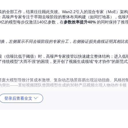
的全部工作，结果往往顾此失彼。Wan2.2引入的混合专家（MoE）架
：高噪声专家专注于早期去噪阶段的整体布局构建（如同打地基），低噪
亿的模型每步仅激活140亿参数，在
参数效率提升40%
的同时保持了推
动态切换，左侧展示不同去噪阶段的专家分工，右侧验证损失曲线证明其相比
段（信噪比低于阈值）时，高噪声专家接管以快速建立整体结构；进入低
传统模型"大而不强"的困境，更开创了视频生成领域"专才协作"的新范式
需要庞大模型导致计算成本激增、复杂动态场景容易出现运动扭曲、风格控
为突出——某短视频团队曾因模型生成的30秒产品视频出现人物动作卡顿
登录后查看全文
提升60%
，使720P视频生成时间从行业平均的20分钟缩短至8分钟；其次是
动作捕捉准确率提升至89.3%；最后是通过电影美学数据集训练的视觉语
变焦镜头下的城市夜景"，模型能准确生成相应的视觉效果。