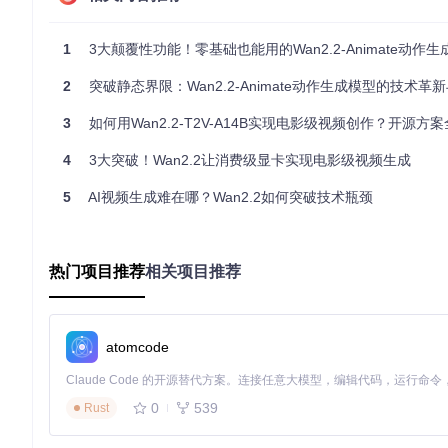
Wan2.2的技术优势构建在完整的技术栈创新之上，其中Wan2.2
从48提升至64，在保持
33.223 PSNR
和
0.922 SSIM
顶级指标的
1
3大颠覆性功能！零基础也能用的Wan2.2-Animate动作生成神器，让静态图片
2
突破静态界限：Wan2.2-Animate动作生成模型的技术革新与
图：Wan2.2-VAE在压缩效率和重建质量上全面超越主流模型，特
在性能表现上，Wan2.2-T2V-A14B在美学质量、动态程度等
3
如何用Wan2.2-T2V-A14B实现电影级视频创作？开源方
实感指标81.8，超越Sora等主流模型。这种全方位的性能提升，使
4
3大突破！Wan2.2让消费级显卡实现电影级视频生成
5
AI视频生成难在哪？Wan2.2如何突破技术瓶颈
图：Wan2.2-T2V-A14B在六项关键指标中均处于领先位置
四、行业应用新场景：创意生产力的倍增器
热门项目推荐
相关项目推荐
教育内容创作
领域已率先受益。某在线教育平台利用Wan2.2
解效率提升40%。教师只需输入"展示牛顿第三定律的小球碰撞
在
广告快速原型
制作中，某汽车品牌通过Wan2.2在24小时内
来优化画面风格，如将"都市夜景中的跑车"调整为"赛博朋克风
atomcode
五、未来演进：走向实时交互的视频创作
0
539
Wan2.2的技术突破为视频生成开辟了新的发展路径。从短期看
Rust
能通过语音指令实时调整视频内容。中期来看，多模态交互将成