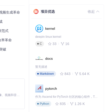
，新架构将压缩比
项目优选
收起
U视频生成革命
成
kernel
2.7分；视频真
新范式
deepin linux kernel
效率革命
33
16
C
新突破
docs
暂无描述
理可视化，学生理
843
5.64 K
Markdown
实时调整文本提示
pytorch
MiniMax H3 是一个通用的全模态生成系统。它支持对由文本、图像、视频和音频组成的多模态上下文进行统一理解，并能生成分辨率高达 2K、时长可达 15 秒的带原生立体声音频的视频。得益于面向任务泛化的系统设计，H3 在预训练阶段就已具备广泛的多模态上下文理解与生成能力，能够出色地执行复杂的多模态指令。
作为 Ascend for PyTorch 社区的核心组件，TorchNPU 是昇腾专为 PyTorch 打造的深度学习适配插件，使 PyTorch 框架能够直接调用昇腾 NPU，为开发者提供昇腾 AI 处理器的超强算力。
能力，使创作者
835
1.26 K
Python