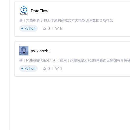
DataFlow
图：Wan2.2在不同GPU配置下的计算效率表现，H100显卡上72
基于大模型算子和工作流的高效文本大模型训练数据合成框架
开源生态的建设将加速技术普惠。开发者可通过以下命令获取项
0
5
Python
git 
clone
Wan2.2不仅是一个技术产品，更是视频创作范式的变革者。
py-xiaozhi
者，正深刻改变着内容产业的生产方式。未来，随着硬件效率提
0
1
Python
Wan2.2-T2V-A14B
项目地址：
https://gitcode.com/hf_mirrors/Wan-AI/Wan2.2-