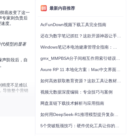
最新内容推荐
构彻底改变了这一
声专家则负责后
理速度。
AcFunDown视频下载工具完全指南
还在为数字笔记抓狂？这款开源神器让手写批注效率提升300%
前代模型的显著
Windows笔记本电池健康管理全指南：从根源解决电池损耗问题
gmx_MMPBSA分子间相互作用索引错误的深度诊断与解决
噪声阶段后，自
。
Axure RP 11 本地化方案：Mac中文界面优化与原型设计工具汉化全指南
如何高效获取教育资源？这款工具让教材下载效率提升80%
制精度不足难以
，导致整个营销
视频元数据深度编辑：专业技巧与案例
网盘直链下载技术解析与应用指南
基于65.6%扩
言翻译能力，可
如何用DeepSeek-R1推理模型提升复杂任务解决能力：完整指南
5个突破瓶颈技巧：硬件优化工具让你的电脑性能提升30%