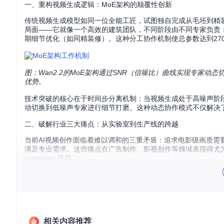
一、重构视频生成逻辑：MoE架构的颠覆性创新
传统视频生成模型如同一位全能工匠，试图独自完成从毛坯到精装
局面——它就像一个高效的建筑团队，不同阶段由不同专家负责
期细节优化（如同精装修）。这种分工协作机制使总参数达到270
图：Wan2.2的MoE架构通过SNR（信噪比）曲线实现专家
优势。
技术突破的核心在于时间步分离机制：当视频生成处于高噪声阶
动切换到低噪声专家进行细节打磨。这种动态协作模式不仅解决了
二、破解行业三大痛点：从实验室到生产线的跨越
当前AI视频创作面临着难以调和的三重矛盾：追求电影级画质
满足专业需求。这些痛点在广告制作、影视创作等领域表现得尤
campaign 延期。
Wan2.2通过三大创新实现突破：首先是MoE架构带来的
计算效率
展图像数据和83.2%新增视频素材训练的动态理解能力，使复杂
将文本描述精确转化为特定镜头语言——当用户输入"希区柯克式
三、全链路解决方案：从像素到叙事的质量跃迁
相关内容推荐