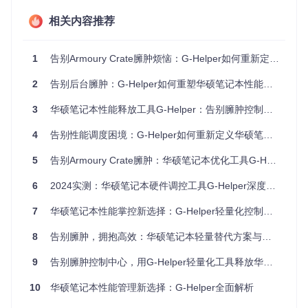
⚙️
无后台服务设计
：传统控制软件需要常驻后台的服务进程，
相关内容推荐
而G-Helper采用"即用即走"的设计模式，仅在用户需要调整设
置时运行，平时完全不占用系统资源。这种设计使得软件启动
时间控制在1秒以内，远低于同类工具的30秒以上。
1
告别Armoury Crate臃肿烦恼：G-Helper如何重新定义华硕笔记本控制体验
🔧
硬件级通信协议
：项目通过自定义的USB通信协议直接与华
2
告别后台臃肿：G-Helper如何重塑华硕笔记本性能控制体验
硕笔记本的嵌入式控制器对话（USB通信模块：
app/USB/Asu
sHid.cs
），避免了系统API调用的性能损耗。例如在调节风扇
3
华硕笔记本性能释放工具G-Helper：告别臃肿控制中心，三步打造专属硬件调控系统
转速时，传统软件需要经过多层系统调用，而G-Helper可以直
接发送控制指令，响应速度提升80%。
4
告别性能调度困境：G-Helper如何重新定义华硕笔记本控制体验
多场景解决方案：从办公到创作的全流程优化
5
告别Armoury Crate臃肿：华硕笔记本优化工具G-Helper轻量解决方案
商务差旅：一键切换续航模式
6
2024实测：华硕笔记本硬件调控工具G-Helper深度优化指南
场景
：商务人士在外出差时，常常需要在移动办公和会议演示
7
华硕笔记本性能掌控新选择：G-Helper轻量化控制工具深度评测
之间切换。传统控制软件复杂的设置界面让快速调整变得困
难。
8
告别臃肿，拥抱高效：华硕笔记本轻量替代方案与性能调校指南
问题
：会议前需要延长电池续航，却找不到电源管理入口；突
9
告别臃肿控制中心，用G-Helper轻量化工具释放华硕笔记本全部性能
然需要连接投影仪时，又要花时间调整显示设置。
解决方案
：G-Helper的性能模式切换功能（性能控制模块：
ap
10
华硕笔记本性能管理新选择：G-Helper全面解析
p/Mode/ModeControl.cs
）将常用场景浓缩为三个一键操作按