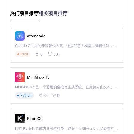
钮。只需点击"Silent"模式，系统会自动降低屏幕亮度、切换到
集显模式并调整CPU功耗，续航时间可延长40%；而"Balance
d"模式则在性能和续航间取得平衡，适合移动办公。
热门项目推荐
相关项目推荐
游戏娱乐：自定义散热曲线释放性能
atomcode
场景
：游戏玩家在运行3A大作时，需要笔记本发挥最大性能，
Claude Code 的开源替代方案。连接任意大模型，编辑代码，运行命令，自动验证 — 全自动执行。用 Rust 构建，极致性能。 ｜ An open-source alternative to Claude Code. Connect any LLM, edit code, run commands, and verify changes — autonomously. Built in Rust for speed. Get Started
但又不希望风扇噪音影响体验。
0
537
Rust
问题
：默认散热策略往往过于保守，导致CPU降频；手动调节
又缺乏精确控制手段。
解决方案
：G-Helper提供的自定义风扇曲线功能（风扇控制模
MiniMax-H3
块：
app/Fan/FanSensorControl.cs
）允许用户根据温度设置
风扇转速。例如，可以设置当CPU温度低于60℃时风扇保持静
MiniMax H3 是一个通用的全模态生成系统。它支持对由文本、图像、视频和音频组成的多模态上下文进行统一理解，并能生成分辨率高达 2K、时长可达 15 秒的带原生立体声音频的视频。得益于面向任务泛化的系统设计，H3 在预训练阶段就已具备广泛的多模态上下文理解与生成能力，能够出色地执行复杂的多模态指令。
音，超过75℃时全速运转，既保证了游戏性能，又控制了噪音
0
0
水平。
Python
创意设计：显卡模式智能切换
Kimi-K3
场景
：设计师在户外使用笔记本进行素材整理时需要长续航，
Kimi K3 是Kimi能力最强的模型：这是一个拥有 2.8 万亿参数的混合专家（MoE）模型，具备原生视觉理解能力，并支持 100 万 token 的上下文窗口。
而回到工作室进行渲染时又需要独显全力工作。