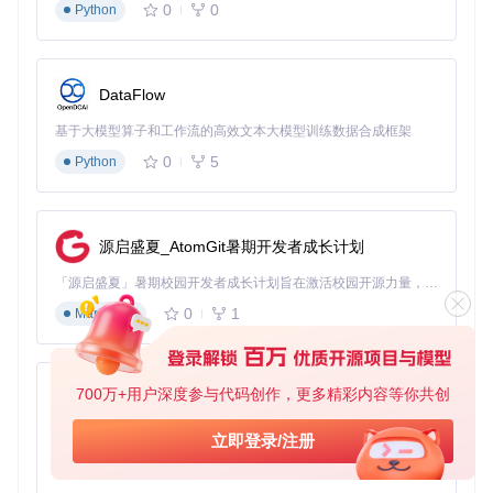
0
0
Python
问题
：频繁手动切换显卡模式不仅繁琐，还可能导致软件崩
溃。
解决方案
：G-Helper的GPU模式调节功能（GPU控制模块：
a
DataFlow
pp/Gpu/GPUModeControl.cs
）支持根据电源状态自动切换显
卡模式。接入电源时自动启用独显提升渲染速度，使用电池时
基于大模型算子和工作流的高效文本大模型训练数据合成框架
切换到集显延长续航，整个过程无需重启任何应用。
0
5
Python
安全使用与社区支持
G-Helper的所有操作均基于华硕笔记本的官方硬件接口规范，
源启盛夏_AtomGit暑期开发者成长计划
不会修改系统底层固件或驱动程序。不过，使用高级功能如C
PU功耗调节时，建议先了解相关硬件知识，避免设置超出安
「源启盛夏」暑期校园开发者成长计划旨在激活校园开源力量，通过积分激励、认证扶持、资源倾斜等形式，引导高校组织和开发者完成「入驻 — 建项目 — 做贡献 — 获认证 — 得资源」的完整闭环。无论你是想带领社团入驻平台的组织者，还是希望用代码贡献证明自己的开发者，都能在这里找到属于你的成长路径。
全范围的参数。
0
1
Markdown
项目的开发完全透明，所有源代码均开源可查。如果在使用过
程中遇到问题，可以通过项目的Issue系统提交反馈，开发者
通常会在24小时内响应。社区还提供了丰富的使用教程和配置
方案，新用户可以快速找到适合自己机型的优化设置。
700万+用户深度参与代码创作，更多精彩内容等你共创
py-xiaozhi
开始使用G-Helper
基于Python的Xiaozhi AI，适用于想要完整Xiaozhi体验而无需拥有专用硬件的用户。
立即登录/注册
0
1
Python
要开始使用这款高效的硬件控制工具，只需执行以下步骤：