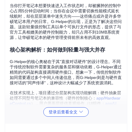
当你打开笔记本想要快速进入工作状态时，却被臃肿的控制中
心占用5分钟启动时间；当你在会议中需要切换性能模式延长
续航时，却在层层菜单中迷失方向——这些痛点或许是许多华
硕笔记本用户的日常。G-Helper的出现，正是为了解决这些问
题。这款轻量级控制工具以单个可执行文件的形态，提供了与
官方工具相媲美的硬件控制能力，却只占用不到10MB系统资
源，让华硕笔记本的硬件管理变得前所未有的高效直观。
核心架构解析：如何做到轻量与强大并存
G-Helper的核心奥秘在于其"直接对话硬件"的设计理念。不同
于传统控制软件需要复杂的服务层和驱动依赖，G-Helper通过
精简的代码架构直接调用硬件接口。想象一下，传统控制软件
如同需要通过多个中间人传递信息，而G-Helper则是与硬件直
接对话的"同声传译"，这种设计大幅减少了系统资源消耗。
在技术实现上，项目通过分层架构实现功能解耦：硬件抽象层
处理不同型号笔记本的兼容性（硬件控制核心：
app/Hardwar
eControl.cs
），用户界面层提供直观操作（UI组件：
app/U
I/
），而配置管理层则负责保存用户偏好。这种模块化设计不
登录后查看全文
仅保证了软件的轻量特性，也让功能扩展变得简单。
关键技术亮点：从代码到体验的优化之旅