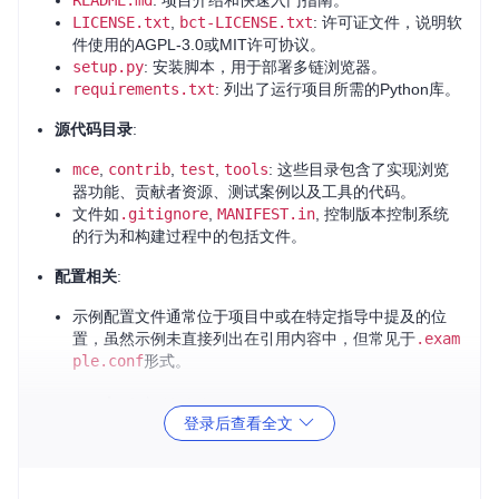
README.md
: 项目介绍和快速入门指南。
LICENSE.txt
,
bct-LICENSE.txt
: 许可证文件，说明软
件使用的AGPL-3.0或MIT许可协议。
setup.py
: 安装脚本，用于部署多链浏览器。
requirements.txt
: 列出了运行项目所需的Python库。
源代码目录
:
mce
,
contrib
,
test
,
tools
: 这些目录包含了实现浏览
器功能、贡献者资源、测试案例以及工具的代码。
文件如
.gitignore
,
MANIFEST.in
, 控制版本控制系统
的行为和构建过程中的包括文件。
配置相关
:
示例配置文件通常位于项目中或在特定指导中提及的位
置，虽然示例未直接列出在引用内容中，但常见于
.exam
ple.conf
形式。
2. 项目启动文件介绍
登录后查看全文
MultiChain Explorer的主要启动流程不直接通过一个典型的“启
动文件”完成，而是依赖于Python脚本结合适当的配置执行安
装和启动过程。具体步骤如下：