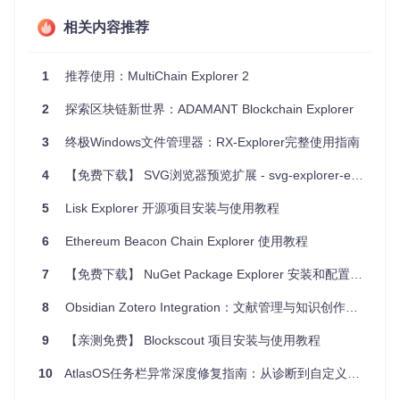
安装命令
相关内容推荐
:
对于单用户安装:
1
推荐使用：MultiChain Explorer 2
cd
 multichain-explorer

2
探索区块链新世界：ADAMANT Blockchain Explorer
全系统安装（需root权限）:
3
终极Windows文件管理器：RX-Explorer完整使用指南
sudo
4
【免费下载】 SVG浏览器预览扩展 - svg-explorer-extension
启动过程
: 实际启动浏览器服务并不直接由一个文件触发，
5
Lisk Explorer 开源项目安装与使用教程
而是在正确配置之后通过命令行调用相应的Python服务或利
用配置好的Web服务器环境（如Gunicorn + Nginx等常见组
6
Ethereum Beacon Chain Explorer 使用教程
合），但具体命令或脚本需参考配置完成后文档的指引。
7
【免费下载】 NuGet Package Explorer 安装和配置指南
3. 项目的配置文件介绍
8
Obsidian Zotero Integration：文献管理与知识创作的无缝协同方案
配置文件路径
: 虽然没有明确指出配置文件的具体名称和位
9
【亲测免费】 Blockscout 项目安装与使用教程
置，一般MultiChain或类似应用会有一个或多个配置文件用
于设定网络连接、数据库设置、以及应用行为。对于MultiC
10
AtlasOS任务栏异常深度修复指南：从诊断到自定义配置
hain Explorer，配置通常是可定制的，且有示例配置文件供