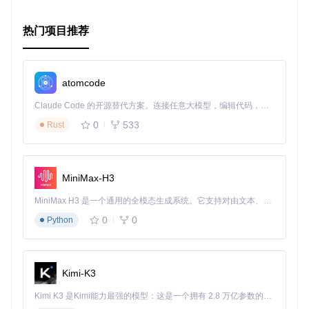
参考。
配置内容概览
: 配置文件可能涵盖以下几个关键方面：
热门项目推荐
JSON-RPC连接
: 指定如何连接到本地或多链节点。
数据库设置
: 包括数据库类型（如SQLite, MySQL等）及
其连接详情。
atomcode
监听端口和地址
: 如果适用，定义浏览器服务监听的网络
接口和端口。
Claude Code 的开源替代方案。连接任意大模型，编辑代码，运行命令，自动验证 — 全自动执行。用 Rust 构建，极致性能。 ｜ An open-source alternative to Claude Code. Connect any LLM, edit code, run commands, and verify changes — autonomously. Built in Rust for speed. Get Started
定时加载
: 如何频繁地从区块链加载并更新数据至数据
0
533
Rust
库。
其他自定义行为
: 搜索设置、是否跨链搜索等高级选项。
由于直接的配置文件名(
conf.example
)或其详细内容没有在
MiniMax-H3
引用中显示，建议查看项目文档或安装后的提示获取最新的配
置模板和说明。
MiniMax H3 是一个通用的全模态生成系统。它支持对由文本、图像、视频和音频组成的多模态上下文进行统一理解，并能生成分辨率高达 2K、时长可达 15 秒的带原生立体声音频的视频。得益于面向任务泛化的系统设计，H3 在预训练阶段就已具备广泛的多模态上下文理解与生成能力，能够出色地执行复杂的多模态指令。
0
0
Python
请注意，实际操作时应参考项目仓库的最新文档，因为上述信
息是基于提供的描述性文本综合而成，细节可能会随着项目更
新而变化。
Kimi-K3
Kimi K3 是Kimi能力最强的模型：这是一个拥有 2.8 万亿参数的混合专家（MoE）模型，具备原生视觉理解能力，并支持 100 万 token 的上下文窗口。