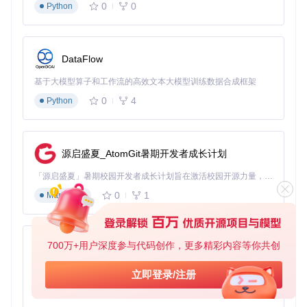
0
0
Python
DataFlow
基于大模型算子和工作流的高效文本大模型训练数据合成框架
0
4
Python
源启盛夏_AtomGit暑期开发者成长计划
「源启盛夏」暑期校园开发者成长计划旨在激活校园开源力量，通过积分激励、认证扶持、资源倾斜等形式，引导高校组织和开发者完成「入驻 — 建项目 — 做贡献 — 获认证 — 得资源」的完整闭环。无论你是想带领社团入驻平台的组织者，还是希望用代码贡献证明自己的开发者，都能在这里找到属于你的成长路径。
0
1
Markdown
700万+用户深度参与代码创作，更多精彩内容等你共创
py-xiaozhi
基于Python的Xiaozhi AI，适用于想要完整Xiaozhi体验而无需拥有专用硬件的用户。
立即登录/注册
0
1
Python