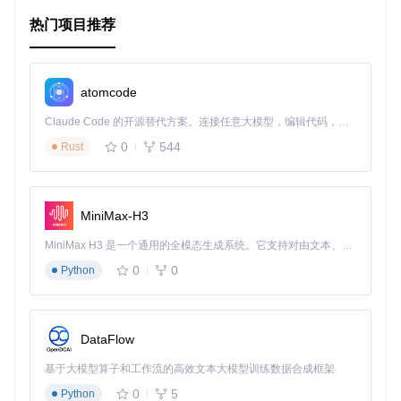
end
end
热门项目推荐
end
在这个例子中，
Hello
widget会生成一个包含标题和带有大号
字体的文本的HTML页面。
atomcode
此外，Erector还提供了一个简单的混入（mixin）模式，使得
Claude Code 的开源替代方案。连接任意大模型，编辑代码，运行命令，自动验证 — 全自动执行。用 Rust 构建，极致性能。 ｜ An open-source alternative to Claude Code. Connect any LLM, edit code, run commands, and verify changes — autonomously. Built in Rust for speed. Get Started
不依赖于Rails的应用程序也能直接使用其功能：
0
544
Rust
include
Erector::Mixin
erector { div 
"love"
, 
:class
 => 
"big"
MiniMax-H3
这行代码会在上下文中添加Erector的功能，并生成一个带有特
MiniMax H3 是一个通用的全模态生成系统。它支持对由文本、图像、视频和音频组成的多模态上下文进行统一理解，并能生成分辨率高达 2K、时长可达 15 秒的带原生立体声音频的视频。得益于面向任务泛化的系统设计，H3 在预训练阶段就已具备广泛的多模态上下文理解与生成能力，能够出色地执行复杂的多模态指令。
定类名的大号
div
。
0
0
Python
项目及技术应用场景
Erector适用于任何需要生成HTML的项目，特别是那些强调代
DataFlow
码组织和可维护性的大型Web应用。它可以用于：
基于大模型算子和工作流的高效文本大模型训练数据合成框架
Ruby on Rails应用程序中的视图层
非Rails的Ruby Web应用
0
5
Python