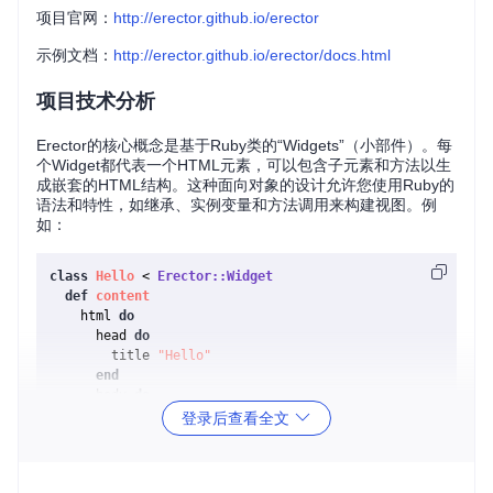
项目官网：
http://erector.github.io/erector
示例文档：
http://erector.github.io/erector/docs.html
项目技术分析
Erector的核心概念是基于Ruby类的“Widgets”（小部件）。每
个Widget都代表一个HTML元素，可以包含子元素和方法以生
成嵌套的HTML结构。这种面向对象的设计允许您使用Ruby的
语法和特性，如继承、实例变量和方法调用来构建视图。例
如：
class
Hello
 < 
Erector::Widget
def
content
    html 
do
      head 
do
        title 
"Hello"
end
      body 
do
        text 
"Hello, "
登录后查看全文
        b 
@target
, 
:class
 => 
'big'
        text 
"!"
end