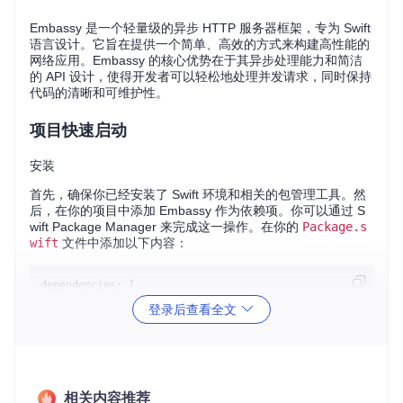
Embassy 是一个轻量级的异步 HTTP 服务器框架，专为 Swift
语言设计。它旨在提供一个简单、高效的方式来构建高性能的
网络应用。Embassy 的核心优势在于其异步处理能力和简洁
的 API 设计，使得开发者可以轻松地处理并发请求，同时保持
代码的清晰和可维护性。
项目快速启动
安装
首先，确保你已经安装了 Swift 环境和相关的包管理工具。然
后，在你的项目中添加 Embassy 作为依赖项。你可以通过 S
wift Package Manager 来完成这一操作。在你的
Package.s
wift
文件中添加以下内容：
dependencies: [

    .package(url: 
"https://github.com/envoy/Embassy.git"
,
登录后查看全文
创建一个简单的 HTTP 服务器
以下是一个简单的示例，展示如何使用 Embassy 创建一个基
本的 HTTP 服务器：
相关内容推荐