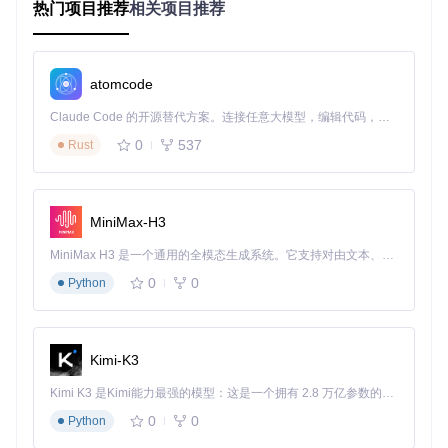
热门项目推荐
相关项目推荐
应用案例
Embassy 可以用于构建各种网络应用，包括但不限于：
atomcode
RESTful API 服务器
：提供数据接口，支持客户端和服务器
Claude Code 的开源替代方案。连接任意大模型，编辑代码，运行命令，自动验证 — 全自动执行。用 Rust 构建，极致性能。 ｜ An open-source alternative to Claude Code. Connect any LLM, edit code, run commands, and verify changes — autonomously. Built in Rust for speed. Get Started
之间的数据交互。
静态文件服务器
：提供静态文件的访问服务，如 HTML、C
0
537
Rust
SS、JavaScript 文件等。
实时通信服务器
：支持 WebSocket 等实时通信协议，用于
构建聊天应用或实时数据推送服务。
最佳实践
MiniMax-H3
异步处理
：充分利用 Embassy 的异步特性，处理并发请
MiniMax H3 是一个通用的全模态生成系统。它支持对由文本、图像、视频和音频组成的多模态上下文进行统一理解，并能生成分辨率高达 2K、时长可达 15 秒的带原生立体声音频的视频。得益于面向任务泛化的系统设计，H3 在预训练阶段就已具备广泛的多模态上下文理解与生成能力，能够出色地执行复杂的多模态指令。
求，提高服务器的响应速度和吞吐量。
错误处理
：合理处理各种异常情况，确保服务的稳定性和可
0
0
Python
靠性。
性能优化
：根据实际需求，对服务器进行性能调优，如使用
连接池、优化数据处理逻辑等。
Kimi-K3
典型生态项目
Kimi K3 是Kimi能力最强的模型：这是一个拥有 2.8 万亿参数的混合专家（MoE）模型，具备原生视觉理解能力，并支持 100 万 token 的上下文窗口。
Embassy 作为一个轻量级的 HTTP 服务器框架，可以与其他
0
0
Python
Swift 生态项目结合使用，以构建更复杂和功能丰富的应用。