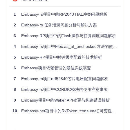
import
import
1
Embassy-rs项目中的RP2040 HAL冲突问题解析
 EmbassyCore

let
 loop 
=
try!
SelectorEventLoop
(selector: 
try!
KqueueSe
2
Embassy-rs 任务泄漏问题分析与解决方案
let
 server 
=
DefaultHTTPServer
(eventLoop: loop, port: 
808
    (

3
Embassy-RP项目中的Flash操作与任务调度问题解析
        environ: [String: 
Any
],

        startResponse: 
@escaping
 ((
String
, [(
String
, 
Stri
4
Embassy-rs项目中Flex.as_af_unchecked方法的使用注意事项
        sendBody: 
@escaping
 ((
Data
) -> 
Void
)

    ) 
in
5
Embassy-RP项目中时钟频率配置的技术解析
// 发送响应头
    startResponse(
"200 OK"
, [])

6
Embassy项目依赖管理的最佳实践演变
// 发送响应体
    sendBody(
"Hello, World!"
.data(using: .utf8)
!
)

7
Embassy-rs项目nrf52840芯片电压配置问题解析
}

8
Embassy-rs项目中CORDIC模块的使用注意事项
// 启动服务器
try!
 server.start()

9
Embassy项目中的Waker API变更与构建错误解析
// 运行事件循环
10
Embassy-net项目中的RxToken::consume()可变性差异分析
应用案例和最佳实践