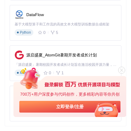
以下是一些典型的生态项目：
Vapor
：一个全功能的 Web 框架，可以与 Embassy 结合使
DataFlow
用，提供更高级的 Web 开发功能。
Kitura
：IBM 开发的 Web 框架，同样支持 Swift，可以与 E
基于大模型算子和工作流的高效文本大模型训练数据合成框架
mbassy 协同工作，提供多样化的网络服务。
0
5
Python
Perfect
：另一个流行的 Swift Web 框架，可以与 Embassy
集成，提供强大的网络应用开发能力。
通过结合这些生态项目，开发者可以构建出功能强大、性能优
源启盛夏_AtomGit暑期开发者成长计划
越的网络应用，满足各种复杂的业务需求。
「源启盛夏」暑期校园开发者成长计划旨在激活校园开源力量，通过积分激励、认证扶持、资源倾斜等形式，引导高校组织和开发者完成「入驻 — 建项目 — 做贡献 — 获认证 — 得资源」的完整闭环。无论你是想带领社团入驻平台的组织者，还是希望用代码贡献证明自己的开发者，都能在这里找到属于你的成长路径。
0
1
Markdown
Embassy
下载源代码
Super lightweight async HTTP server library in pure Swift runs in iOS / MacOS / Linux
700万+用户深度参与代码创作，更多精彩内容等你共创
py-xiaozhi
项目地址：
https://gitcode.com/gh_mirrors/emb/Embassy
基于Python的Xiaozhi AI，适用于想要完整Xiaozhi体验而无需拥有专用硬件的用户。
立即登录/注册
0
1
Python