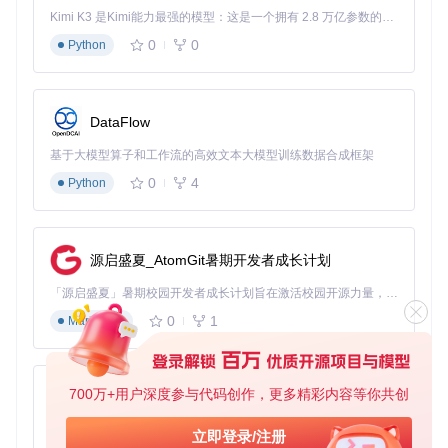
Kimi K3 是Kimi能力最强的模型：这是一个拥有 2.8 万亿参数的混合专家（MoE）模型，具备原生视觉理解能力，并支持 100 万 token 的上下文窗口。
实战指南：从安装到交易的完整操作流程
0
0
Python
环境部署：3步快速启动工具
克隆项目仓库：
git clone https://gitcode.com/GitHub_Trendin
DataFlow
g/st/SteamTradingSiteTracker
安装依赖包：
基于大模型算子和工作流的高效文本大模型训练数据合成框架
cd SteamTradingSiteTracker && pip install -r
0
4
Python
requirements.txt
启动核心服务：
python scripts/start_meta_crawler.py && pyth
on scripts/start_data_fetcher.py
源启盛夏_AtomGit暑期开发者成长计划
挂刀操作四步法：
行情监控
：在工具界面查看实时挂刀指数（当前指数0.87
「源启盛夏」暑期校园开发者成长计划旨在激活校园开源力量，通过积分激励、认证扶持、资源倾斜等形式，引导高校组织和开发者完成「入驻 — 建项目 — 做贡献 — 获认证 — 得资源」的完整闭环。无论你是想带领社团入驻平台的组织者，还是希望用代码贡献证明自己的开发者，都能在这里找到属于你的成长路径。
6）
0
1
Markdown
筛选策略
：设置价格波动阈值（建议5%）和交易成功率筛
选（建议>90%）
时机选择
：参考历史趋势图选择价格低谷期入手
自动交易
：配置交易参数后启用自动下单功能
700万+用户深度参与代码创作，更多精彩内容等你共创
py-xiaozhi
基于Python的Xiaozhi AI，适用于想要完整Xiaozhi体验而无需拥有专用硬件的用户。
立即登录/注册