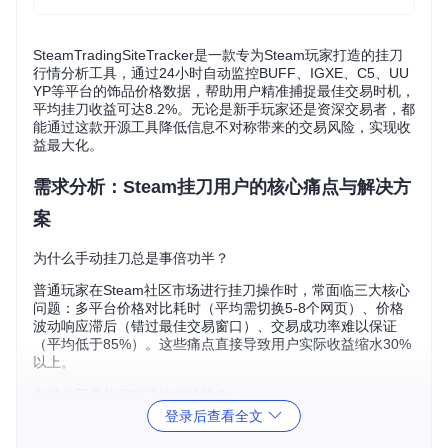
SteamTradingSiteTracker是一款专为Steam玩家打造的挂刀
行情分析工具，通过24小时自动监控BUFF、IGXE、C5、UU
YP等平台的饰品价格数据，帮助用户精准捕捉最佳交易时机，
平均挂刀收益可达8.2%。无论是新手玩家还是资深交易者，都
能通过这款开源工具降低信息不对称带来的交易风险，实现收
益最大化。
需求分析：Steam挂刀用户的核心痛点与解决方
案
为什么手动挂刀总是事倍功半？
普通玩家在Steam社区市场进行挂刀操作时，常面临三大核心
问题：多平台价格对比耗时（平均需切换5-8个网页）、价格
波动响应滞后（错过最佳交易窗口）、交易成功率难以保证
（平均低于85%）。这些痛点直接导致用户实际收益缩水30%
以上。
自动化工具如何解决这些难题？
登录后查看全文
SteamTradingSiteTracker通过
分布式爬虫架构
和
实时数据处
理
技术，将传统挂刀流程从30分钟缩短至5分钟，同时将交易