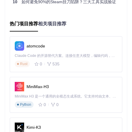
+饰品交易记录
10
如何避免90%的Steam挂刀陷阱？三大工具实战验证
技术解析：分布式架构如何保障数据实时性？
热门项目推荐
相关项目推荐
系统架构设计：从数据采集到结果展示的全流程
该项目采用
微服务架构
设计，核心模块包括：
atomcode
任务调度层
：通过
scripts/start_task_mapper.py
实现多平台
Claude Code 的开源替代方案。连接任意大模型，编辑代码，运行命令，自动验证 — 全自动执行。用 Rust 构建，极致性能。 ｜ An open-source alternative to Claude Code. Connect any LLM, edit code, run commands, and verify changes — autonomously. Built in Rust for speed. Get Started
任务分发
0
535
Rust
数据采集层
：由
scripts/start_data_fetcher.py
负责多源价格
抓取
数据存储层
：基于
scripts/database.py
的MongoDB方案存
储历史数据
MiniMax-H3
结果处理层
：通过
scripts/start_result_collector.py
完成价格
比对与异常检测
MiniMax H3 是一个通用的全模态生成系统。它支持对由文本、图像、视频和音频组成的多模态上下文进行统一理解，并能生成分辨率高达 2K、时长可达 15 秒的带原生立体声音频的视频。得益于面向任务泛化的系统设计，H3 在预训练阶段就已具备广泛的多模态上下文理解与生成能力，能够出色地执行复杂的多模态指令。
核心技术亮点：如何做到5分钟级数据更新？
0
0
Python
动态代理池
：自动筛选高质量代理IP，避免爬虫被目标平
台封禁
优先级任务队列
：热门饰品数据抓取优先级高于普通饰品
增量更新机制
：仅同步价格变动超过阈值的饰品数据，降
Kimi-K3
低服务器负载