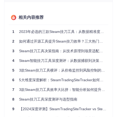
成功率提升至95%。其核心价值在于：整合多平台数据、智能
价格预警、历史趋势分析三大功能，形成完整的挂刀决策支持
系统。
相关内容推荐
方案对比：主流挂刀工具关键指标横向测评
1
2023年必选的三款Steam挂刀工具：从数据精准度到交易效率的全方位测评
评估维
第三方挂
SteamTools
SteamTradingSit
挂刀功能
度
eTracker
刀助手
2
如何通过开源工具提升Steam挂刀效率？三大热门方案深度测评
平均挂
3
Steam挂刀工具决策指南：从技术原理到场景适配的全方位选择策略
8.2%
6.5%
5.8%
刀收益
4
Steam智能挂刀工具深度测评：从数据捕获到决策支持的全链路解决方案
数据更
<5分钟
15-30分钟
>1小时
新频率
5
3款Steam挂刀工具横评：从价格监控到风险控制的完整解决方案
操作复
需要API/Coo
需安装客
零配置启动
杂度
kie配置
户端
6
5大维度深度解析：SteamTradingSiteTracker如何重构挂刀工具市场格局
风险预
基础价格提
无预警功
实时异常波动提醒
7
3款Steam挂刀工具效率大比拼：智能分析如何提升82%收益转化率？
警机制
醒
能
支持平
4个（BUFF/IGXE/
8
Steam挂刀工具深度测评与选型指南
2个
1-2个
台数量
C5/UUYP）
9
【2024深度评测】SteamTradingSiteTracker vs SteamTools：如何选择最适合的Steam挂刀助手？
数据来源：为期14天的真实交易环境测试，样本量1000