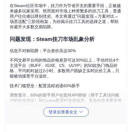
在Steam社区市场中，挂刀作为节省开支的重要手段，正被越
来越多玩家采用。然而面对市场上种类繁多的挂刀工具，普通
用户往往难以辨别优劣。本文将通过"问题发现→方案对比→
场景适配"三阶段框架，为你揭示挂刀工具的选择之道，帮助
你避开大多数交易陷阱。
问题发现：Steam挂刀市场乱象分析
信息不对称陷阱：平台差价高达30%
不同交易平台间的饰品价格差异可达30%以上，手动对比4个
主流平台（BUFF、IGXE、C5、UUYP）的50款热门饰品价
格，平均耗时超过2小时。多数用户因缺乏实时比价工具，只
能被动接受平台溢价。
技术门槛壁垒：配置流程劝退60%新手
调查显示，60%的新手用户在面对API密钥（用于工具访问账
户的安全凭证）和Cookie配置时选择放弃。复杂的技术要求将
大量普通玩家挡在挂刀收益的门外。
登录后查看全文
数据延迟风险：错过最佳交易时机
市场价格每5分钟波动一次，而部分工具的数据更新延迟超过1
小时。在2023年11月的"CS2饰品价格异动"事件中，使用延迟