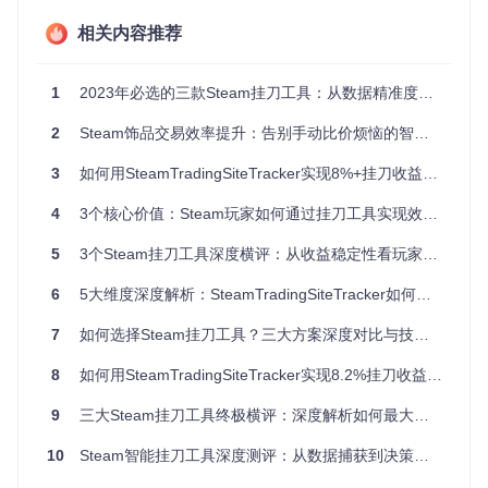
工具的用户平均损失达交易金额的8.7%。
相关内容推荐
方案对比：三大挂刀工具决策矩阵
1
2023年必选的三款Steam挂刀工具：从数据精准度到交易效率的全方位测评
核心性能参数对比
第三方
2
Steam饰品交易效率提升：告别手动比价烦恼的智能解决方案
SteamTool
SteamTrading
评估维度
挂刀助
s挂刀功能
SiteTracker
手
3
如何用SteamTradingSiteTracker实现8%+挂刀收益？全方位实战指南
平均挂刀
8.2%
6.5%
5.8%
4
3个核心价值：Steam玩家如何通过挂刀工具实现效率提升
收益
数据更新
5
3个Steam挂刀工具深度横评：从收益稳定性看玩家资金优化方案
<5分钟
15-30分钟
>1小时
频率
6
5大维度深度解析：SteamTradingSiteTracker如何重构挂刀工具市场格局
操作成功
95%
88%
82%
率
7
如何选择Steam挂刀工具？三大方案深度对比与技术选型指南
风险预警
<1分钟
5-10分钟
无
响应速度
8
如何用SteamTradingSiteTracker实现8.2%挂刀收益？2024最新零门槛教程
初始配置
零配置
中等
高
9
三大Steam挂刀工具终极横评：深度解析如何最大化交易收益
复杂度
10
Steam智能挂刀工具深度测评：从数据捕获到决策支持的全链路解决方案
核心算法原理解析