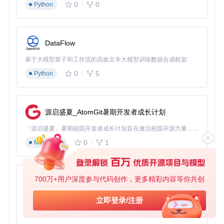
0
0
Python
用户画像
：每日交易5笔以上，熟悉市场规律，需要高级分析
功能
工具选择
：SteamTradingSiteTracker + 自定义脚本
使用
效果
：通过[scripts/database.py]导出历史数据，构建个性化
交易模型，月收益提升至15%
关键功能
：API接口、历史数据
导出、多维度分析报表
DataFlow
基于大模型算子和工作流的高效文本大模型训练数据合成框架
图：不同收益率水平的挂刀指数走势对比，显示SteamTradin
0
5
Python
gSiteTracker在高收益区间的稳定性优势
工具选择决策树
源启盛夏_AtomGit暑期开发者成长计划
技术能力评估
「源启盛夏」暑期校园开发者成长计划旨在激活校园开源力量，通过积分激励、认证扶持、资源倾斜等形式，引导高校组织和开发者完成「入驻 — 建项目 — 做贡献 — 获认证 — 得资源」的完整闭环。无论你是想带领社团入驻平台的组织者，还是希望用代码贡献证明自己的开发者，都能在这里找到属于你的成长路径。
零基础用户 → SteamTradingSiteTracker（零配置）
0
1
Markdown
有编程基础 → SteamTradingSiteTracker + API开发
专业开发者 → 基于SteamTradingSiteTracker二次开发
交易频率评估
700万+用户深度参与代码创作，更多精彩内容等你共创
py-xiaozhi
月交易<5次 → SteamTradingSiteTracker网页版
基于Python的Xiaozhi AI，适用于想要完整Xiaozhi体验而无需拥有专用硬件的用户。
立即登录/注册
周交易>3次 → SteamTradingSiteTracker微信小程序
0
1
Python
日交易>5次 → 部署本地版[scripts/start_task_mapper.
py]