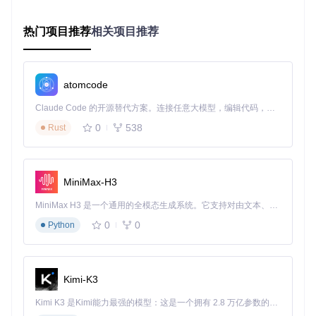
SteamTradingSiteTracker采用动态加权算法，通过多源数据
融合技术提升价格预测准确性：
热门项目推荐
相关项目推荐
实时数据采集
：通过[scripts/start_data_fetcher.py]实现4
个平台的并行数据抓取，每3分钟更新一次价格信息
异常值过滤
：基于3σ原则（统计学中判断数据是否异常的
方法）剔除极端价格
atomcode
趋势预测模型
：结合历史数据和市场情绪指数，生成未来1
Claude Code 的开源替代方案。连接任意大模型，编辑代码，运行命令，自动验证 — 全自动执行。用 Rust 构建，极致性能。 ｜ An open-source alternative to Claude Code. Connect any LLM, edit code, run commands, and verify changes — autonomously. Built in Rust for speed. Get Started
小时价格走势预测
0
538
Rust
图：SteamTradingSiteTracker的分布式数据采集与处理架
构，实现多平台价格的实时同步与分析
MiniMax-H3
场景适配：典型用户案例与工具选择
MiniMax H3 是一个通用的全模态生成系统。它支持对由文本、图像、视频和音频组成的多模态上下文进行统一理解，并能生成分辨率高达 2K、时长可达 15 秒的带原生立体声音频的视频。得益于面向任务泛化的系统设计，H3 在预训练阶段就已具备广泛的多模态上下文理解与生成能力，能够出色地执行复杂的多模态指令。
休闲玩家案例：零配置实现稳定收益
0
0
Python
用户画像
：每周游戏时间10小时，月均挂刀2-3次，追求简单
操作
工具选择
：SteamTradingSiteTracker
使用效果
：3个月
累计收益326元，操作时间每周不超过15分钟
关键功能
：自动
比价、最佳时机提醒、一键下单
Kimi-K3
专业交易者案例：自定义策略实现收益最大化
Kimi K3 是Kimi能力最强的模型：这是一个拥有 2.8 万亿参数的混合专家（MoE）模型，具备原生视觉理解能力，并支持 100 万 token 的上下文窗口。