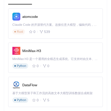
utils.py
: 工具函数和辅助功能模块。
tests/
: 测试目录，包含项目的单元测试和集成测试。
__init__.py
: 初始化文件，使目录成为一个 Python
atomcode
包。
test_core.py
: 针对
core.py
的单元测试。
Claude Code 的开源替代方案。连接任意大模型，编辑代码，运行命令，自动验证 — 全自动执行。用 Rust 构建，极致性能。 ｜ An open-source alternative to Claude Code. Connect any LLM, edit code, run commands, and verify changes — autonomously. Built in Rust for speed. Get Started
README.md
: 项目说明文档，包含项目的基本信息和使用指
南。
0
539
Rust
requirements.txt
: 项目依赖文件，列出了项目运行所需
的 Python 包。
setup.py
: 项目安装脚本，用于安装项目及其依赖。
MiniMax-H3
2. 项目的启动文件介绍
MiniMax H3 是一个通用的全模态生成系统。它支持对由文本、图像、视频和音频组成的多模态上下文进行统一理解，并能生成分辨率高达 2K、时长可达 15 秒的带原生立体声音频的视频。得益于面向任务泛化的系统设计，H3 在预训练阶段就已具备广泛的多模态上下文理解与生成能力，能够出色地执行复杂的多模态指令。
0
0
Python
项目的启动文件是
mokuro/gui.py
，它负责启动项目的图形
用户界面。
启动文件介绍
gui.py
: 该文件包含了启动图形用户界面的主函数
main
DataFlow
()
，通过运行该文件可以启动项目的 GUI 界面。
基于大模型算子和工作流的高效文本大模型训练数据合成框架
# mokuro/gui.py
0
5
Python
def
main
():

# 启动 GUI 界面的代码