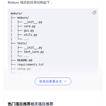
Mokuro 项目的目录结构如下：
mokuro/

├── mokuro/

│   ├── __init__.py

│   ├── core.py

│   ├── gui.py

│   ├── utils.py

│   └── ...

├── tests/

│   ├── __init__.py

│   ├── test_core.py

│   └── ...

├── README.md

├── requirements.txt

├── setup.py

目录结构介绍
登录后查看全文
mokuro/
: 项目的主目录，包含核心代码和功能模块。
__init__.py
: 初始化文件，使目录成为一个 Python
包。
core.py
: 核心功能模块，包含项目的主要逻辑。
gui.py
: 图形用户界面模块。
热门项目推荐
相关项目推荐