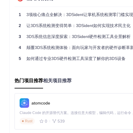
核心硬件信息
处理器型号与实时运行频率
内存容量与当前使用状态
1
3项核心痛点全解决：3DSident让掌机系统检测零门槛实
存储设备类型与健康状况
电池容量与充电状态监测
2
让3DS系统检测变得简单：3DSident如何实现技术民主化
系统状态分析
系统版本与固件信息
3
3DS系统信息深度探索：3DSident硬件检测工具全景解析
网络连接状态与IP配置
系统区域与语言设置
4
颠覆3DS系统检测体验：面向玩家与开发者的硬件诊断革
已安装应用与系统更新历史
技术实现：模块化架构设计
5
如何通过专业3DS硬件检测工具深度了解你的3DS设备
3DSident采用清晰的模块化设计，主要分为以下核心组件：
热门项目推荐
相关项目推荐
// 硬件信息获取核心实现
#
include
"common/hardware.h"
#
include
"common/system.h"
atomcode
HardwareInfo 
get_system_info
()
 {

    HardwareInfo info;

    info.cpu_model = get_cpu_model();

    info.memory_size = get_total_memory();

0
539
Rust
    info.battery_status = get_battery_info();

// 更多硬件参数获取逻辑