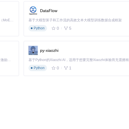
DataFlow
满足不同用户需求：
Kimi K3 是Kimi能力最强的模型：这是一个拥有 2.8 万亿参数的混合专家（MoE）模型，具备原生视觉理解能力，并支持 100 万 token 的上下文窗口。
基于大模型算子和工作流的高效文本大模型训练数据合成框架
0
5
Python
py-xiaozhi
「源启盛夏」暑期校园开发者成长计划旨在激活校园开源力量，通过积分激励、认证扶持、资源倾斜等形式，引导高校组织和开发者完成「入驻 — 建项目 — 做贡献 — 获认证 — 得资源」的完整闭环。无论你是想带领社团入驻平台的组织者，还是希望用代码贡献证明自己的开发者，都能在这里找到属于你的成长路径。
0
1
Python