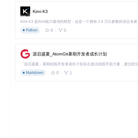
return
 info;

Kimi-K3
项目结构分为控制台版本(console/)和图形界面版本(gui/)，
0
0
Python
控制台版本：轻量级命令行界面，适合快速获取信息
图形界面版本：直观的可视化操作，适合普通用户使用
用户场景分析：谁需要3DSident？
硬件检测爱好者
：想要了解3DS的详细配置参数
源启盛夏_AtomGit暑期开发者成长计划
自制软件开发者
：需要适配不同硬件配置的应用开发
二手机买家
：验证设备硬件配置和电池健康状况
系统维护人员
：诊断系统问题和硬件故障
0
1
Markdown
新手避坑指南
安装注意事项
使用FBI等正规安装工具安装CIA文件
安装前确保设备已正确破解并支持自制软件
安装过程中不要中断电源或关闭3DS
常见问题解决
无法启动：检查系统版本是否兼容
信息显示不全：尝试重启应用或更新到最新版本