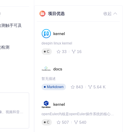
项目优选
收起
析
检测触手可及
kernel
deepin linux kernel
统检测
33
16
C
docs
暂无描述
843
5.64 K
Markdown
kernel
MiniMax H3 是一个通用的全模态生成系统。它支持对由文本、图像、视频和音频组成的多模态上下文进行统一理解，并能生成分辨率高达 2K、时长可达 15 秒的带原生立体声音频的视频。得益于面向任务泛化的系统设计，H3 在预训练阶段就已具备广泛的多模态上下文理解与生成能力，能够出色地执行复杂的多模态指令。
openEuler内核是openEuler操作系统的核心，既是系统性能与稳定性的基石，也是连接处理器、设备与服务的桥梁。
507
540
C