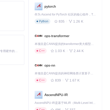
pytorch
作为 Ascend for PyTorch 社区的核心组件，TorchNPU 是昇腾专为 PyTorch 打造的深度学习适配插件，使 PyTorch 框架能够直接调用昇腾 NPU，为开发者提供昇腾 AI 处理器的超强算力。
835
1.26 K
Python
ops-transformer
本项目是CANN提供的transformer类大模型算子库，实现网络在NPU上加速计算。
1.03 K
2.44 K
C++
基于Python的Xiaozhi AI，适用于想要完整Xiaozhi体验而无需拥有专用硬件的用户。
ops-nn
本项目是CANN提供的神经网络类计算算子库，实现网络在NPU上加速计算。
839
1.67 K
C++
AscendNPU-IR
AscendNPU-IR是基于MLIR（Multi-Level Intermediate Representation）构建的，面向昇腾亲和算子编译时使用的中间表示，提供昇腾完备表达能力，通过编译优化提升昇腾AI处理器计算效率，支持通过生态框架使能昇腾AI处理器与深度调优
496
337
C++