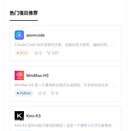
典型生态项目
热门项目推荐
相关项目
PredictionIO Core
：PredictionIO 的核心服务器框架。
PredictionIO Python SDK
：用于 Python 开发的 SDK。
atomcode
PredictionIO Java & Android SDK
：用于 Java 和 Andr
oid 开发的 SDK。
Claude Code 的开源替代方案。连接任意大模型，编辑代码，运行命令，自动验证 — 全自动执行。用 Rust 构建，极致性能。 ｜ An open-source alternative to Claude Code. Connect any LLM, edit code, run commands, and verify changes — autonomously. Built in Rust for speed. Get Started
这些项目共同构成了 PredictionIO 的生态系统，为开发者提供
0
537
Rust
了多种选择来集成和扩展预测功能。
通过以上步骤，你可以快速启动并使用 Apache PredictionIO
MiniMax-H3
Ruby SDK 来构建和集成预测引擎。希望这篇教程对你有所帮
助！
MiniMax H3 是一个通用的全模态生成系统。它支持对由文本、图像、视频和音频组成的多模态上下文进行统一理解，并能生成分辨率高达 2K、时长可达 15 秒的带原生立体声音频的视频。得益于面向任务泛化的系统设计，H3 在预训练阶段就已具备广泛的多模态上下文理解与生成能力，能够出色地执行复杂的多模态指令。
0
0
Python
Kimi-K3
Kimi K3 是Kimi能力最强的模型：这是一个拥有 2.8 万亿参数的混合专家（MoE）模型，具备原生视觉理解能力，并支持 100 万 token 的上下文窗口。