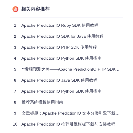
ENV
[
'PIO_ACCESS_KEY'
] = 
'YOUR_ACCESS_KEY'
# 通过 `$ pio 
相关内容推荐
# 创建 PredictionIO 事件客户端
client = 
PredictionIO::EventClient
.new(
ENV
[
'PIO_ACCESS_KE
1
Apache PredictionIO Ruby SDK 使用教程
# 发送一个事件
client.create_event(

2
Apache PredictionIO SDK for Java 使用教程
'$set'
,

'user'
,

3
Apache PredictionIO PHP SDK 使用教程
'user_id'
4
Apache PredictionIO Python SDK 使用指南
应用案例和最佳实践
5
**发现预测之美——Apache PredictionIO PHP SDK 解析**
6
Apache PredictionIO Java SDK 使用教程
应用案例
PredictionIO Ruby SDK 可以用于各种应用场景，如推荐系
7
Apache PredictionIO Python SDK 使用指南
统、用户行为分析等。例如，一个电子商务网站可以使用 Pre
dictionIO 来分析用户购买行为，并提供个性化的商品推荐。
8
推荐系统模板使用指南
最佳实践
9
文章标题：Apache PredictionIO 文本分类引擎下载与安装教程
数据收集
：确保收集足够的数据以训练模型。
模型调优
：通过调整模型参数来提高预测准确性。
10
Apache PredictionIO 推荐引擎模板下载与安装教程
性能优化
：使用异步请求来提高事件处理的性能。