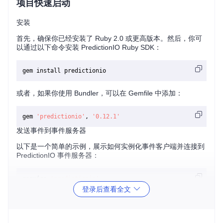
项目快速启动
安装
首先，确保你已经安装了 Ruby 2.0 或更高版本。然后，你可
以通过以下命令安装 PredictionIO Ruby SDK：
或者，如果你使用 Bundler，可以在 Gemfile 中添加：
gem 
'predictionio'
, 
'0.12.1'
发送事件到事件服务器
以下是一个简单的示例，展示如何实例化事件客户端并连接到
PredictionIO 事件服务器：
require
'predictionio'
登录后查看全文
# 定义环境变量
ENV
[
'PIO_THREADS'
] = 
'50'
# 用于异步请求
ENV
[
'PIO_EVENT_SERVER_URL'
] = 
'http://localhost:7070'