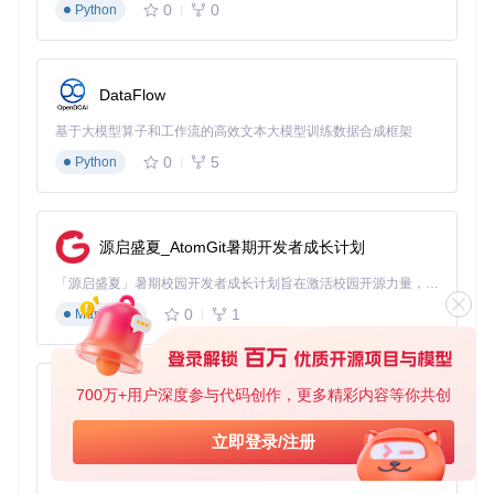
0
0
Python
DataFlow
基于大模型算子和工作流的高效文本大模型训练数据合成框架
0
5
Python
源启盛夏_AtomGit暑期开发者成长计划
「源启盛夏」暑期校园开发者成长计划旨在激活校园开源力量，通过积分激励、认证扶持、资源倾斜等形式，引导高校组织和开发者完成「入驻 — 建项目 — 做贡献 — 获认证 — 得资源」的完整闭环。无论你是想带领社团入驻平台的组织者，还是希望用代码贡献证明自己的开发者，都能在这里找到属于你的成长路径。
0
1
Markdown
700万+用户深度参与代码创作，更多精彩内容等你共创
py-xiaozhi
基于Python的Xiaozhi AI，适用于想要完整Xiaozhi体验而无需拥有专用硬件的用户。
立即登录/注册
0
1
Python