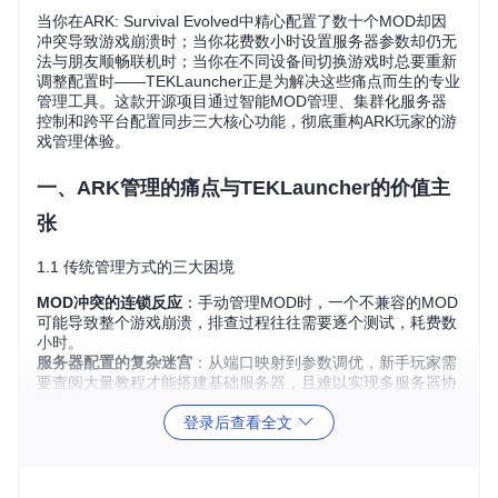
当你在ARK: Survival Evolved中精心配置了数十个MOD却因
冲突导致游戏崩溃时；当你花费数小时设置服务器参数却仍无
法与朋友顺畅联机时；当你在不同设备间切换游戏时总要重新
调整配置时——TEKLauncher正是为解决这些痛点而生的专业
管理工具。这款开源项目通过智能MOD管理、集群化服务器
控制和跨平台配置同步三大核心功能，彻底重构ARK玩家的游
戏管理体验。
一、ARK管理的痛点与TEKLauncher的价值主
张
1.1 传统管理方式的三大困境
MOD冲突的连锁反应
：手动管理MOD时，一个不兼容的MOD
可能导致整个游戏崩溃，排查过程往往需要逐个测试，耗费数
小时。
服务器配置的复杂迷宫
：从端口映射到参数调优，新手玩家需
要查阅大量教程才能搭建基础服务器，且难以实现多服务器协
同管理。
登录后查看全文
跨设备同步的重复劳动
：在家用电脑、笔记本和Steam Deck
间切换时，需要重复配置MOD组合和游戏设置，破坏游戏体
验的连贯性。