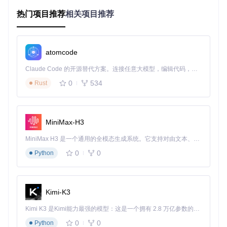
1.2 TEKLauncher的核心价值
热门项目推荐
相关项目推荐
TEKLauncher通过"智能检测-集中控制-无缝同步"的一体化解
决方案，将原本需要专业知识的ARK管理工作转化为直观的可
视化操作。其核心优势在于：
atomcode
冲突预判机制
：提前识别MOD兼容性问题，避免游戏崩溃
集群管理界面
：多服务器统一监控与配置
Claude Code 的开源替代方案。连接任意大模型，编辑代码，运行命令，自动验证 — 全自动执行。用 Rust 构建，极致性能。 ｜ An open-source alternative to Claude Code. Connect any LLM, edit code, run commands, and verify changes — autonomously. Built in Rust for speed. Get Started
增量同步算法
：跨设备配置自动同步，仅传输变更部分
0
534
Rust
二、场景化解决方案：从单人到集群的全场景覆
盖
MiniMax-H3
2.1 单人玩家的MOD管理中心
MiniMax H3 是一个通用的全模态生成系统。它支持对由文本、图像、视频和音频组成的多模态上下文进行统一理解，并能生成分辨率高达 2K、时长可达 15 秒的带原生立体声音频的视频。得益于面向任务泛化的系统设计，H3 在预训练阶段就已具备广泛的多模态上下文理解与生成能力，能够出色地执行复杂的多模态指令。
核心价值
：告别MOD冲突困扰，享受稳定游戏体验
0
0
Python
技术原理
：基于依赖关系图谱的冲突检测引擎，通过分析MO
D间的资源引用和版本兼容性，生成安全的加载顺序
操作案例
：
🛠️
新手友好度
：★★☆☆☆（需了解基础MOD概念）
Kimi-K3
在"ModsTab"界面点击"扫描兼容性"按钮
Kimi K3 是Kimi能力最强的模型：这是一个拥有 2.8 万亿参数的混合专家（MoE）模型，具备原生视觉理解能力，并支持 100 万 token 的上下文窗口。
查看系统生成的冲突报告（标红项为高危冲突）
0
0
Python
点击"自动修复"应用推荐的加载顺序调整