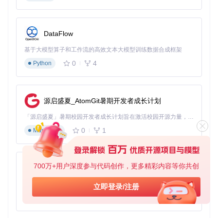
保存配置并启动游戏
注意事项
：大型MOD包（超过2GB）建议单独测试兼容
性，避免批量安装导致检测超时
DataFlow
2.2 小型团队的服务器集群管理
基于大模型算子和工作流的高效文本大模型训练数据合成框架
0
4
Python
核心价值
：实现多服务器统一监控与配置，降低运维成本
技术原理
：采用WebSocket实时通信协议，建立管理端与服务
器实例的持久连接，支持命令批量下发与状态同步
操作案例
：
源启盛夏_AtomGit暑期开发者成长计划
🛠️
新手友好度
：★★★☆☆（需了解基础网络知识）
「源启盛夏」暑期校园开发者成长计划旨在激活校园开源力量，通过积分激励、认证扶持、资源倾斜等形式，引导高校组织和开发者完成「入驻 — 建项目 — 做贡献 — 获认证 — 得资源」的完整闭环。无论你是想带领社团入驻平台的组织者，还是希望用代码贡献证明自己的开发者，都能在这里找到属于你的成长路径。
在"ClusterTab"创建服务器集群，添加IP与端口信息
通过仪表盘监控CPU/内存使用率和在线玩家数
0
1
Markdown
配置自动备份策略（推荐每4小时一次世界存档）
使用"批量配置"功能统一设置经验倍率和资源刷新参数
适用场景
700万+用户深度参与代码创作，更多精彩内容等你共创
：5人以下小团队的多地图联机需求，如孤岛+焦
py-xiaozhi
土+畸变的地图集群
基于Python的Xiaozhi AI，适用于想要完整Xiaozhi体验而无需拥有专用硬件的用户。
立即登录/注册
2.3 跨设备玩家的配置同步系统
0
1
Python
核心价值
：一次配置，多端复用，避免重复劳动
技术原理
：基于JSON差异比较的增量同步算法，仅传输变更