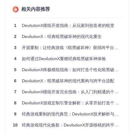
针对原版游戏在现代系统上的性能瓶颈，项目团队从内存管理
相关内容推荐
与渲染优化两方面入手：
内存占用优化
：通过纹理压缩与资源动态加载，内存使用降
1
DevilutionX模组开发指南：从玩家到创造者的蜕变
低40%
帧率控制机制
：实现自适应帧率调节，低端设备可稳定30fp
2
DevilutionX：经典暗黑破坏神的现代化重生
s运行
多线程架构
：核心游戏逻辑与渲染分离，主线程负载降低6
3
开源重制：让经典游戏《暗黑破坏神》获得跨平台新生的技术奇迹
0%
4
如何通过DevilutionX重燃经典暗黑破坏神体验
网络模块重构：
Source/dvlnet/
采用异步IO模型，将原版依赖I
PX协议的局域网联机升级为支持TCP/IP的跨平台网络系统，
5
DevilutionX终极模组指南：如何打造个性化暗黑破坏神体验
延迟降低70%的同时实现跨设备联机。
6
DevilutionX：暗黑破坏神的现代重构与跨平台适配
跨平台生态：跨平台游戏引擎的设备适配艺术
7
DevilutionX模组开发完全指南：从入门到精通的个性化暗黑破坏神之旅
全场景设备支持矩阵
8
DevilutionX游戏定制引擎全解析：从零开始打造个性化暗黑体验
DevilutionX构建了覆盖从嵌入式设备到高性能PC的完整适配
体系：
9
经典游戏重制的现代典范：DevilutionX技术解析与实践指南
移动设备
：Android/iOS触控优化界面，虚拟摇杆与手势操
10
经典游戏现代化焕新：DevilutionX开源移植的跨平台适配突破
作