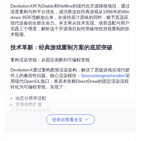
DevilutionX作为Diablo和Hellfire的现代化开源移植项目，通过
深度重构与跨平台优化，成功将这款经典游戏从1996年的Win
dows 95环境解放出来，在保持原汁原味的同时，赋予其适应
现代设备的全新生命力。本文将从技术实现、场景适配与用户
实践三个维度，解析这个开源项目如何突破传统游戏重制的技
术瓶颈。
技术革新：经典游戏重制方案的底层突破
重构渲染管线：从固定函数到可编程管线
DevilutionX通过重构图形渲染架构，解决了原版游戏在现代硬
件上的兼容性问题。核心渲染模块：
Source/engine/render/
采
用现代OpenGL接口，将原本依赖DirectDraw的固定渲染流程
转化为可编程管线，实现了：
动态分辨率适配
宽屏视野扩展
硬件加速光标渲染
登录后查看全文
DevilutionX游戏标题画面，展示了重制后的视觉风格
性能优化：突破硬件限制的计算效率提升