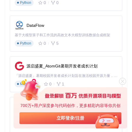
核心功能配置建议
0
0
Python
视觉增强
：启用宽屏模式与硬件光标，提升操作流畅度
战斗优化
：配置12键快速施法栏，实现技能无缝切换
存储扩展
：利用Gillian房屋的额外储物箱，扩展物品管理空
间
DataFlow
DevilutionX的成功不仅在于技术实现的突破，更在于它为经典
基于大模型算子和工作流的高效文本大模型训练数据合成框架
游戏重制提供了可复用的开源方案。通过模块化设计与跨平台
0
5
Python
架构，这个项目证明了开源社区有能力让游戏遗产在数字时代
继续焕发活力。无论是怀旧玩家还是技术开发者，都能从中找
到属于自己的价值——前者获得现代化的游戏体验，后者则得
到一个学习经典游戏引擎重构的绝佳案例。
源启盛夏_AtomGit暑期开发者成长计划
「源启盛夏」暑期校园开发者成长计划旨在激活校园开源力量，通过积分激励、认证扶持、资源倾斜等形式，引导高校组织和开发者完成「入驻 — 建项目 — 做贡献 — 获认证 — 得资源」的完整闭环。无论你是想带领社团入驻平台的组织者，还是希望用代码贡献证明自己的开发者，都能在这里找到属于你的成长路径。
DevilutionX
下载源代码
0
1
Markdown
Diablo build for modern operating systems
项目地址：
700万+用户深度参与代码创作，更多精彩内容等你共创
py-xiaozhi
https://gitcode.com/gh_mirrors/de/DevilutionX
基于Python的Xiaozhi AI，适用于想要完整Xiaozhi体验而无需拥有专用硬件的用户。
立即登录/注册
0
1
Python