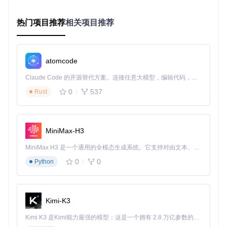
主机平台
：PlayStation/Switch手柄映射，电视模式UI适配
桌面系统
：Windows/macOS/Linux全功能支持，4K分辨率
热门项目推荐
渲染
相关项目推荐
复古设备
：3DS/Vita等掌机优化，低功耗模式下的性能平衡
Vita版DevilutionX的游戏角色选择界面，展示跨平台适配能力
atomcode
输入系统的跨设备统一
Claude Code 的开源替代方案。连接任意大模型，编辑代码，运行命令，自动验证 — 全自动执行。用 Rust 构建，极致性能。 ｜ An open-source alternative to Claude Code. Connect any LLM, edit code, run commands, and verify changes — autonomously. Built in Rust for speed. Get Started
0
537
项目设计了抽象输入层，将不同设备的输入方式统一映射为游
Rust
戏指令：
触摸设备：虚拟摇杆+手势操作
手柄设备：径向菜单+振动反馈
MiniMax-H3
键鼠设备：快捷键自定义+鼠标平滑移动
MiniMax H3 是一个通用的全模态生成系统。它支持对由文本、图像、视频和音频组成的多模态上下文进行统一理解，并能生成分辨率高达 2K、时长可达 15 秒的带原生立体声音频的视频。得益于面向任务泛化的系统设计，H3 在预训练阶段就已具备广泛的多模态上下文理解与生成能力，能够出色地执行复杂的多模态指令。
用户实践：从源码到体验的完整指南
0
0
Python
快速部署流程
克隆项目仓库：
git clone https://gitcode.com/gh
_mirrors/de/devilutionX
Kimi-K3
复制原版游戏资源：将
DIABDAT.MPQ
文件放入项目根目录
Kimi K3 是Kimi能力最强的模型：这是一个拥有 2.8 万亿参数的混合专家（MoE）模型，具备原生视觉理解能力，并支持 100 万 token 的上下文窗口。
编译运行：根据目标平台执行对应编译脚本