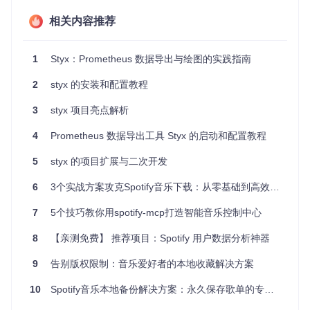
重试，直到成功完成或达到最大重试次数。
安全性
相关内容推荐
：支持服务账户授权管理，确保作业执行的安全性
和权限控制。
尽管Styx目前不包含图形用户界面，但其API规范详细且易于
1
Styx：Prometheus 数据导出与绘图的实践指南
理解，对于开发者来说提供了足够的信息来构建自己的前端交
互层。如果你正在寻找一个能够帮你自动化复杂定时任务的工
2
styx 的安装和配置教程
具，Styx无疑是值得尝试的选择。
3
styx 项目亮点解析
要开始使用Styx，只需遵循项目文档中的说明进行配置和部
署，然后你可以开始创建你的第一个作业调度规则，享受自动
4
Prometheus 数据导出工具 Styx 的启动和配置教程
化带来的便捷和效率提升。
5
styx 的项目扩展与二次开发
准备好探索未来了吗？立即加入Styx社区，开启你的技术之
旅！
6
3个实战方案攻克Spotify音乐下载：从零基础到高效管理
7
5个技巧教你用spotify-mcp打造智能音乐控制中心
8
【亲测免费】 推荐项目：Spotify 用户数据分析神器
9
告别版权限制：音乐爱好者的本地收藏解决方案
10
Spotify音乐本地备份解决方案：永久保存歌单的专业指南