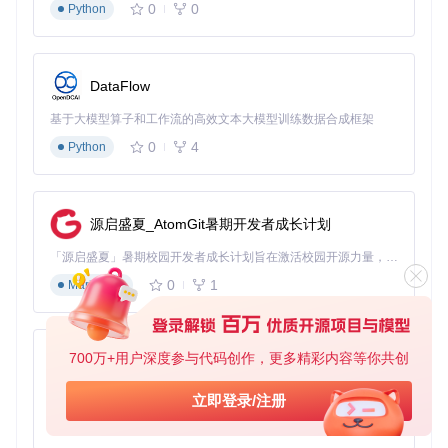
0
0
Python
DataFlow
基于大模型算子和工作流的高效文本大模型训练数据合成框架
0
4
Python
源启盛夏_AtomGit暑期开发者成长计划
「源启盛夏」暑期校园开发者成长计划旨在激活校园开源力量，通过积分激励、认证扶持、资源倾斜等形式，引导高校组织和开发者完成「入驻 — 建项目 — 做贡献 — 获认证 — 得资源」的完整闭环。无论你是想带领社团入驻平台的组织者，还是希望用代码贡献证明自己的开发者，都能在这里找到属于你的成长路径。
0
1
Markdown
700万+用户深度参与代码创作，更多精彩内容等你共创
py-xiaozhi
基于Python的Xiaozhi AI，适用于想要完整Xiaozhi体验而无需拥有专用硬件的用户。
立即登录/注册
0
1
Python