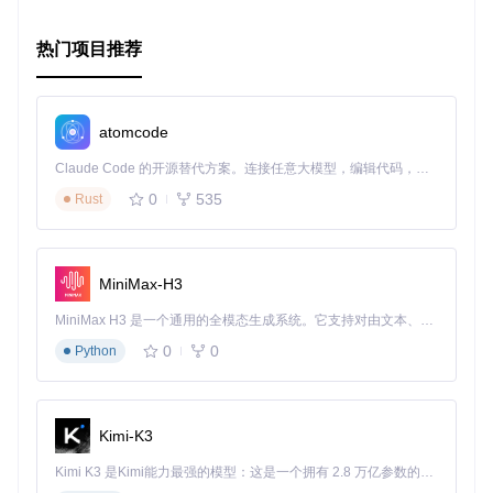
热门项目推荐
atomcode
Claude Code 的开源替代方案。连接任意大模型，编辑代码，运行命令，自动验证 — 全自动执行。用 Rust 构建，极致性能。 ｜ An open-source alternative to Claude Code. Connect any LLM, edit code, run commands, and verify changes — autonomously. Built in Rust for speed. Get Started
0
535
Rust
MiniMax-H3
MiniMax H3 是一个通用的全模态生成系统。它支持对由文本、图像、视频和音频组成的多模态上下文进行统一理解，并能生成分辨率高达 2K、时长可达 15 秒的带原生立体声音频的视频。得益于面向任务泛化的系统设计，H3 在预训练阶段就已具备广泛的多模态上下文理解与生成能力，能够出色地执行复杂的多模态指令。
0
0
Python
Kimi-K3
Kimi K3 是Kimi能力最强的模型：这是一个拥有 2.8 万亿参数的混合专家（MoE）模型，具备原生视觉理解能力，并支持 100 万 token 的上下文窗口。