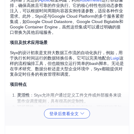
Styx基于先进的
Apollo
框架构建，利用
Kubernetes
进行容器编
排，确保高效且可靠的作业执行。它的核心特性包括动态参数
注入，可以根据时间周期向容器实例传递参数，适应各种作业
需求。此外，Styx还与Google Cloud Platform的多个服务紧密
集成，如Google Cloud Datastore、Google Cloud Bigtable和
Google Container Engine，虽然这些集成可以通过明确的接
口替换为其他后端服务。
项目及技术应用场景
Styx的设计初衷是支持大数据工作流的自动化执行，例如，用
于执行长时间运行的数据转换任务。它可以完美地配合
Luigi
这
样的流程编排工具，但也能独立运行简单的bash脚本。无论是
在学术研究、数据分析还是大型企业环境中，Styx都能提供对
复杂定时任务的有效管理和调度。
项目特点
灵活性
：Styx允许用户通过定义工件文件或外部服务来设
置作业调度规则，具有很高的定制性。
可扩展性
：其核心组件以微服务形式设计，可以轻松添加
新的后台服务支持。
登录后查看全文
高可用性
：作为Spotify内部部署的活跃工具，它已经成功
处理了超过10000个生产工作流程。
智能重试机制
：Styx会跟踪作业实例并根据预设条件自动