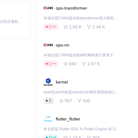
ops-transformer
本项目是CANN提供的transformer类大模型算子库，实现网络在NPU上加速计算。
「源启盛夏」暑期校园开发者成长计划旨在激活校园开源力量，通过积分激励、认证扶持、资源倾斜等形式，引导高校组织和开发者完成「入驻 — 建项目 — 做贡献 — 获认证 — 得资源」的完整闭环。无论你是想带领社团入驻平台的组织者，还是希望用代码贡献证明自己的开发者，都能在这里找到属于你的成长路径。
1.04 K
2.44 K
C++
ops-nn
lin 进行结果的
本项目是CANN提供的神经网络类计算算子库，实现网络在NPU上加速计算。
840
1.67 K
C++
kernel
openEuler内核是openEuler操作系统的核心，既是系统性能与稳定性的基石，也是连接处理器、设备与服务的桥梁。
507
540
C
flutter_flutter
本仓库是 Flutter SDK 与 Flutter Engine 的 OpenHarmony 适配版本，由 CPF-Flutter 团队维护。开发者可使用熟悉的 Flutter 技术栈开发 OpenHarmony 应用，3.35.7 及以后的适配版本可基于本仓库源码构建支持 OpenHarmony 的 Flutter Engine。
1.13 K
304
Dart