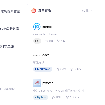
项目优选
收起
智能教育新篇章
kernel
5G教学新篇章
deepin linux kernel
33
16
C
据科学之旅
docs
暂无描述
843
5.65 K
Markdown
pytorch
MiniMax H3 是一个通用的全模态生成系统。它支持对由文本、图像、视频和音频组成的多模态上下文进行统一理解，并能生成分辨率高达 2K、时长可达 15 秒的带原生立体声音频的视频。得益于面向任务泛化的系统设计，H3 在预训练阶段就已具备广泛的多模态上下文理解与生成能力，能够出色地执行复杂的多模态指令。
作为 Ascend for PyTorch 社区的核心组件，TorchNPU 是昇腾专为 PyTorch 打造的深度学习适配插件，使 PyTorch 框架能够直接调用昇腾 NPU，为开发者提供昇腾 AI 处理器的超强算力。
835
1.27 K
Python