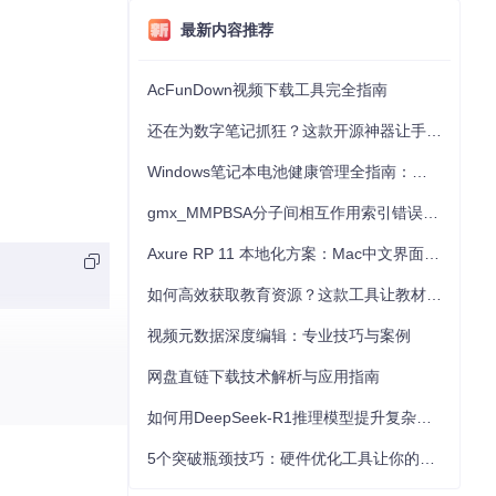
最新内容推荐
AcFunDown视频下载工具完全指南
还在为数字笔记抓狂？这款开源神器让手写批注效率提升300%
Windows笔记本电池健康管理全指南：从根源解决电池损耗问题
gmx_MMPBSA分子间相互作用索引错误的深度诊断与解决
Axure RP 11 本地化方案：Mac中文界面优化与原型设计工具汉化全指南
如何高效获取教育资源？这款工具让教材下载效率提升80%
视频元数据深度编辑：专业技巧与案例
网盘直链下载技术解析与应用指南
如何用DeepSeek-R1推理模型提升复杂任务解决能力：完整指南
5个突破瓶颈技巧：硬件优化工具让你的电脑性能提升30%