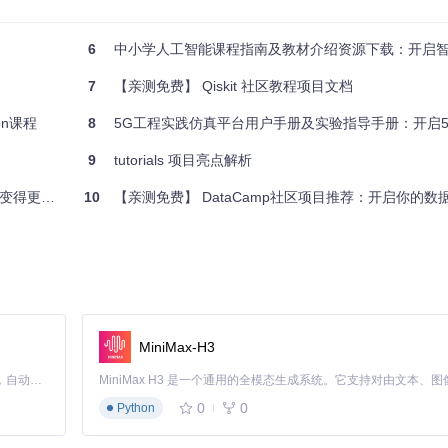
6
中小学人工智能课程指南及教材介绍资源下载：开启
7
【亲测免费】 Qiskit 社区教程项目文档
on课程
8
5G工程实践仿真平台用户手册及实验指导手册：开启
9
tutorials 项目亮点解析
得更简单
10
【亲测免费】 DataCamp社区项目推荐：开启你的数
MiniMax-H3
Claude Code 的开源替代方案。连接任意大模型，编辑代码，运行命令，自动验证 — 全自动执行。用 Rust 构建，极致性能。 ｜ An open-source alternative to Claude Code. Connect any LLM, edit code, run commands, and verify changes — autonomously. Built in Rust for speed. Get Started
更好地理解周围环境，从而进行更有效的路径规划。
象的位置和形状，提供更加沉浸式的体验。
0
0
Python
器官的运动和变化，提高诊断的准确性。