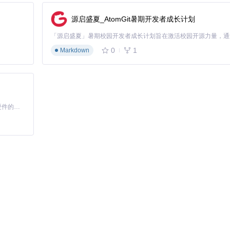
入数据的格式和质量符合要求。
获得最佳的重建效果。
源启盛夏_AtomGit暑期开发者成长计划
辨率或调整重建的精度来优化性能。
0
1
Markdown
于计算机视觉和机器人领域的可视化任务。SurfelWarp 项目中使用了 Pango
基于Python的Xiaozhi AI，适用于想要完整Xiaozhi体验而无需拥有专用硬件的用户。
rfelWarp 项目中使用了 Cilantro 进行点云数据的处理和分析。
能。SurfelWarp 项目中使用了 Eigen 进行几何计算和优化。
时的动态重建功能，为各种应用场景提供强大的支持。