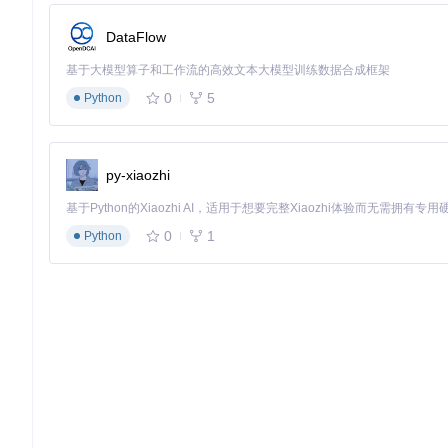
数据预处理
：在使用 SurfelWarp 进行重建之前，确保输
参数调优
：根据具体的应用场景，调整配置文件中的参数，以
DataFlow
性能优化
：在资源有限的情况下，可以通过减少输入数据的分
基于大模型算子和工作流的高效文本大模型训练数据合成框架
4. 典型生态项目
0
5
Python
Pangolin
Pangolin 是一个轻量级的、跨平台的 OpenGL 显示库，广泛用
py-xiaozhi
可视化。
Cilantro
0
1
Python
Cilantro 是一个高效的点云处理库，提供了丰富的点云处理算法。Su
Eigen
Eigen 是一个高性能的 C++ 线性代数库，提供了矩阵和向量的运算功
通过这些生态项目的配合，SurfelWarp 能够实现高效、实