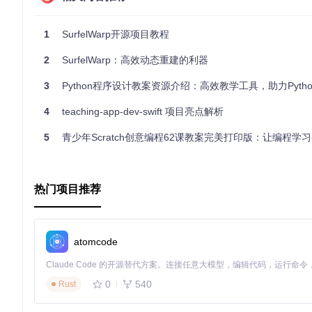
mkdir
cd
 build

1
SurfelWarp开源项目教程
cmake ..

2
SurfelWarp：高效动态重建的利器
运行示例
3
Python程序设计教案资源介绍：高效教学工具，助力Pyth
4
teaching-app-dev-swift 项目亮点解析
配置文件示例
5
青少年Scratch创意编程62课教案完美打印版：让编程学习变
{
"data_prefix"
:
"/path/to/data"
,
"gpc_model_path"
:
"/path/to/gpc_model"
热门项目推荐
}
3. 应用案例和最佳实践
atomcode
应用案例
机器人导航
：在机器人导航中，实时重建环境可以帮助机器人
增强现实
：在增强现实应用中，动态重建可以实时更新虚拟对
0
540
Rust
医学成像
：在医学成像领域，动态重建可以帮助医生实时观察
最佳实践