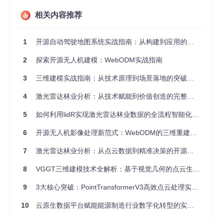
categories:
-
相关内容推荐
name:
编排调度
items:
-
name:
Kubernetes
homepage:
https://kubernetes.io
1
开源自动驾驶地图系统实战指南：从构建到应用的全流程解析
maturity:
graduated
metrics:
2
探索开源无人机建模：WebODM实战指南
stars:
130000
contributors:
3000
+
3
三维建模实战指南：从技术原理到场景落地的突破路径
4
激光雷达林业分析：从技术赋能到价值创造的完整路径
上述结构展示了配置文件的基本单元：分类定义→项目条目→
属性集合。每个项目包含基础信息（名称、主页）、成熟度标
5
如何利用lidR实现激光雷达林业数据的全流程智能化处理？
识和量化指标，这种结构化设计使机器能够自动解析并生成可
视化界面。
6
开源无人机影像处理新范式：WebODM的三维重建技术与行业实践
构建三维可视化流程
7
激光雷达林业分析：从点云数据到精准决策的开源解决方案
技术地图的生成过程遵循"数据输入→处理节点→输出结果"的
流水线架构：
8
VGGT三维建模技术全解析：基于视觉几何的点云生成实践指南
数据输入阶段
：系统读取配置文件中的分类结构和项目元
9
3大核心突破：PointTransformerV3高效点云处理实战指南
数据，同时通过API接口获取实时数据（如GitHub星数、
最近提交时间）
10
云原生数据平台赋能能源制造行业数字化转型的实践指南
处理节点
：