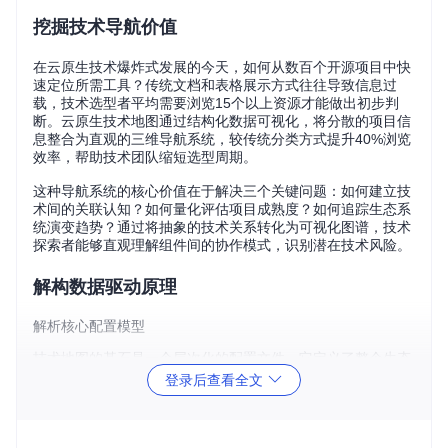
挖掘技术导航价值
在云原生技术爆炸式发展的今天，如何从数百个开源项目中快
速定位所需工具？传统文档和表格展示方式往往导致信息过
载，技术选型者平均需要浏览15个以上资源才能做出初步判
断。云原生技术地图通过结构化数据可视化，将分散的项目信
息整合为直观的三维导航系统，较传统分类方式提升40%浏览
效率，帮助技术团队缩短选型周期。
这种导航系统的核心价值在于解决三个关键问题：如何建立技
术间的关联认知？如何量化评估项目成熟度？如何追踪生态系
统演变趋势？通过将抽象的技术关系转化为可视化图谱，技术
探索者能够直观理解组件间的协作模式，识别潜在技术风险。
解构数据驱动原理
解析核心配置模型
技术地图的基石是一个层次化的配置文件，它定义了整个生态
系统的分类体系和项目元数据。这个配置文件采用YAML（Yet
登录后查看全文
Another Markup Language，一种数据序列化格式）格式，通
过缩进表示层级关系，主要包含三类核心数据：