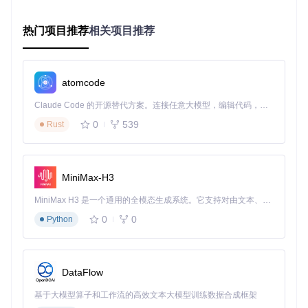
验证模块确保数据格式正确
增强模块补充缺失的项目信息
热门项目推荐
相关项目推荐
关系引擎分析项目间的依赖关系
输出结果
：渲染引擎将处理后的数据转换为交互式三维视
图，支持分类筛选、成熟度排序和关系展示
技术局限性分析
atomcode
尽管这种可视化方案带来显著价值，仍存在三方面局限：首
先，配置文件的维护成本随项目数量线性增长，目前超过800
Claude Code 的开源替代方案。连接任意大模型，编辑代码，运行命令，自动验证 — 全自动执行。用 Rust 构建，极致性能。 ｜ An open-source alternative to Claude Code. Connect any LLM, edit code, run commands, and verify changes — autonomously. Built in Rust for speed. Get Started
个项目的配置文件已达10万行级别；其次，实时数据获取受A
0
539
Rust
PI速率限制，导致部分项目指标存在1-2天延迟；最后，分类
体系难以覆盖新兴技术领域，需要人工定期更新分类维度。
拓展实际应用场景
MiniMax-H3
技术成熟度四象限评估
MiniMax H3 是一个通用的全模态生成系统。它支持对由文本、图像、视频和音频组成的多模态上下文进行统一理解，并能生成分辨率高达 2K、时长可达 15 秒的带原生立体声音频的视频。得益于面向任务泛化的系统设计，H3 在预训练阶段就已具备广泛的多模态上下文理解与生成能力，能够出色地执行复杂的多模态指令。
0
0
基于技术地图数据，可构建"采用度-稳定性"四象限分析框架：
Python
明星技术
（高采用度-高稳定性）：如Kubernetes，已被9
0%以上云厂商支持
潜力技术
（低采用度-高稳定性）：如容器存储接口CSI，标
DataFlow
准成熟但生态尚在构建
基于大模型算子和工作流的高效文本大模型训练数据合成框架
实验技术
（低采用度-低稳定性）：如WebAssembly运行