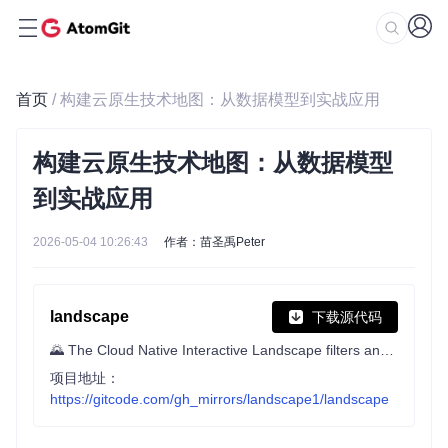
首页
/ 构建云原生技术地图：从数据模型到实战应用
构建云原生技术地图：从数据模型
到实战应用
2026-05-04 10:26:43
作者：苗圣禹Peter
landscape
下载源代码
🌄 The Cloud Native Interactive Landscape filters and sorts hundreds of projects and products, and shows details including GitHub stars, funding or market cap, first and last commits, contributor counts, headquarters location, and recent tweets.
项目地址：
https://gitcode.com/gh_mirrors/landscape1/landscape