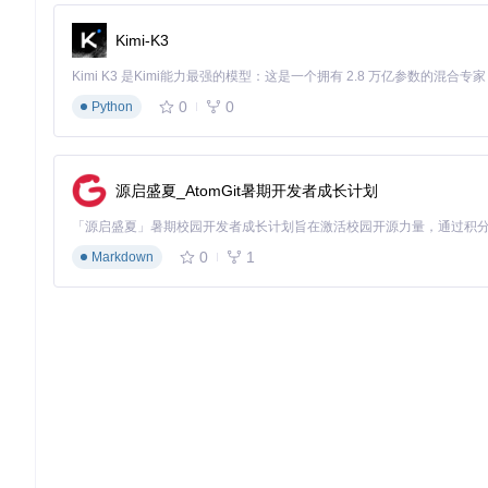
主控芯片
双核240MHz，Wi-Fi/蓝牙
ESP32-S3
Kimi-K3
六轴IMU
±2000°/s角速度，±16g加速度
MPU6050
气压计
10cm分辨率，10Hz采样
MS5611
0
0
Python
光流传感器
30fps，最大127mm/s
PMW3901
🔧
实操步骤
：硬件组装流程
源启盛夏_AtomGit暑期开发者成长计划
PCB拆分
：沿预断线分离无人机机架PCB
0
1
安装支撑脚
：使用热熔胶固定减震支撑脚
Markdown
电机焊接
：区分正反转电机，焊接到对应M1-M4接口
螺旋桨安装
：红色桨叶对应顺时针旋转电机，黑色桨叶对应
固件烧录
：通过USB连接烧录基础固件
电池固定
：使用魔术贴固定3.7V 500mAh锂电池
⚠️
风险提示
：电机焊接时极性错误会导致无人机起飞时瞬间翻转
2.2 PID调试：从震荡到稳定的实战技巧
PID参数调试是无人机开发中最具挑战性的环节之一。以下是基