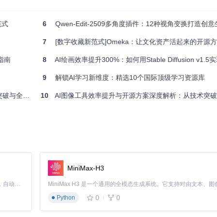
范式
6
Qwen-Edit-2509多角度插件：12种视角变换打造创
7
[数字收藏新范式]Omeka：让文化资产活起来的开源
指南
8
AI绘画效率提升300%：如何用Stable Diffusion v1.5
9
解锁AI学习新维度：精选10个国际顶级学习资源库
场景革新方案
10
AI图像工具效率提升与开源方案深度解析：从技术突
或添加新的传感器类型，而不影响系统其他部分。
稳定飞行的核心算法，通过反馈调节实现对期望姿态的精确跟踪。
MiniMax-H3
题。以下是经过实践验证的硬件配置方案：
Claude Code 的开源替代方案。连接任意大模型，编辑代码，运行命令，自动验证 — 全自动执行。用 Rust 构建，极致性能。 ｜ An open-source alternative to Claude Code. Connect any LLM, edit code, run commands, and verify changes — autonomously. Built in Rust for speed. Get Started
0
0
Python
适用场景