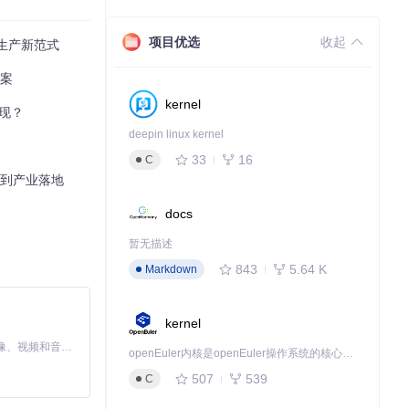
项目优选
收起
意生产新范式
方案
kernel
实现？
deepin linux kernel
33
16
C
破到产业落地
docs
暂无描述
843
5.64 K
Markdown
kernel
MiniMax H3 是一个通用的全模态生成系统。它支持对由文本、图像、视频和音频组成的多模态上下文进行统一理解，并能生成分辨率高达 2K、时长可达 15 秒的带原生立体声音频的视频。得益于面向任务泛化的系统设计，H3 在预训练阶段就已具备广泛的多模态上下文理解与生成能力，能够出色地执行复杂的多模态指令。
openEuler内核是openEuler操作系统的核心，既是系统性能与稳定性的基石，也是连接处理器、设备与服务的桥梁。
507
539
C