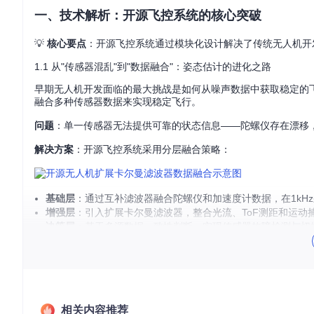
一、技术解析：开源飞控系统的核心突破
💡
核心要点
：开源飞控系统通过模块化设计解决了传统无人机开
1.1 从"传感器混乱"到"数据融合"：姿态估计的进化之路
早期无人机开发面临的最大挑战是如何从噪声数据中获取稳定的
融合多种传感器数据来实现稳定飞行。
问题
：单一传感器无法提供可靠的状态信息——陀螺仪存在漂移
解决方案
：开源飞控系统采用分层融合策略：
基础层
：通过互补滤波器融合陀螺仪和加速度计数据，在1kH
增强层
：引入扩展卡尔曼滤波器，整合光流、ToF测距和运动
决策层
：基于多源数据一致性判断，实现传感器故障检测与切
1.2 从"单一控制"到"分层架构"：飞行系统的模块化设计
传统无人机控制逻辑往往高度耦合，修改一个参数可能影响整个
核心模块解析
：
相关内容推荐