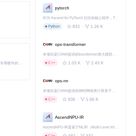
pytorch
作为 Ascend for PyTorch 社区的核心组件，TorchNPU 是昇腾专为 PyTorch 打造的深度学习适配插件，使 PyTorch 框架能够直接调用昇腾 NPU，为开发者提供昇腾 AI 处理器的超强算力。
832
1.26 K
Python
ops-transformer
本项目是CANN提供的transformer类大模型算子库，实现网络在NPU上加速计算。
1.03 K
2.43 K
C++
基于Python的Xiaozhi AI，适用于想要完整Xiaozhi体验而无需拥有专用硬件的用户。
ops-nn
本项目是CANN提供的神经网络类计算算子库，实现网络在NPU上加速计算。
836
1.66 K
C++
AscendNPU-IR
AscendNPU-IR是基于MLIR（Multi-Level Intermediate Representation）构建的，面向昇腾亲和算子编译时使用的中间表示，提供昇腾完备表达能力，通过编译优化提升昇腾AI处理器计算效率，支持通过生态框架使能昇腾AI处理器与深度调优
497
337
C++