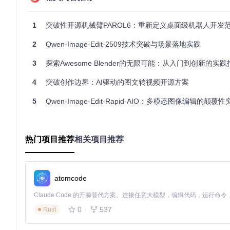
模块
功能描述
典型更新频率
1
突破性开源机械臂PAROL6：重新定义桌面级机器人开发
传感器层
原始数据采集与预处理
1-2kHz
2
Qwen-Image-Edit-2509技术突破与场景落地实践
估计器
姿态与位置计算
1kHz
控制器
生成电机控制信号
500Hz
3
探索Awesome Blender的无限可能：从入门到创新的实践
指令器
解析用户控制输入
100Hz
4
突破创作边界：AI驱动的图文转视频开源方案
应用层
实现特定飞行任务
10-50Hz
5
Qwen-Image-Edit-Rapid-AIO：多模态图像编辑的颠覆性突破与全
这种架构使开发者可以独立优化各个模块，例如替换控制器算法
二、实践进阶：从硬件组装到算法优化
热门项目推荐
相关项目推荐
📌
关键术语
：PID控制器（比例-积分-微分控制器）是无人机
2.1 硬件选型与组装：从零件到整机的蜕变
atomcode
开源无人机的魅力在于硬件选择的灵活性，但这也带来了选型难
核心组件推荐
：
0
537
Rust
组件类型
推荐型号
关键参数