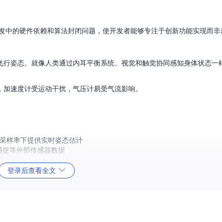
发中的硬件依赖和算法封闭问题，使开发者能够专注于创新功能实现而非
飞行姿态。就像人类通过内耳平衡系统、视觉和触觉协同感知身体状态一
，加速度计受运动干扰，气压计易受气流影响。
z采样率下提供实时姿态估计
捕捉等外部传感器数据
换
登录后查看全文
系统稳定性。开源飞控平台通过分层架构解决了这一问题：