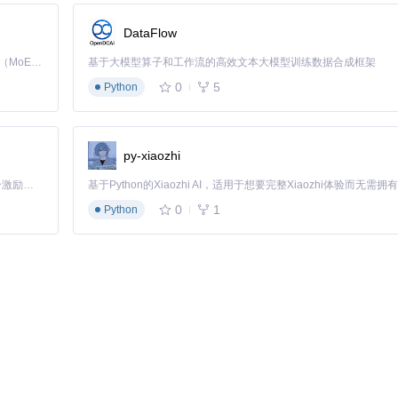
中小型无人机
DataFlow
基础姿态控制
Kimi K3 是Kimi能力最强的模型：这是一个拥有 2.8 万亿参数的混合专家（MoE）模型，具备原生视觉理解能力，并支持 100 万 token 的上下文窗口。
基于大模型算子和工作流的高效文本大模型训练数据合成框架
高度测量
0
5
Python
室内定位
py-xiaozhi
「源启盛夏」暑期校园开发者成长计划旨在激活校园开源力量，通过积分激励、认证扶持、资源倾斜等形式，引导高校组织和开发者完成「入驻 — 建项目 — 做贡献 — 获认证 — 得资源」的完整闭环。无论你是想带领社团入驻平台的组织者，还是希望用代码贡献证明自己的开发者，都能在这里找到属于你的成长路径。
0
1
Python
逆时针
，建议先通过程序测试电机转向再安装螺旋桨。
于开源社区经验的调试指南：