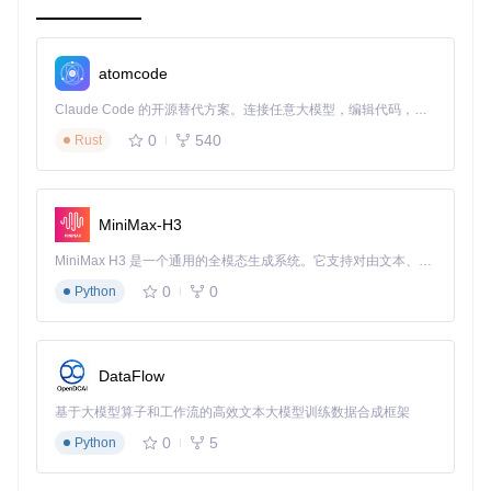
实际应用示例
：提供了多个真实世界的代码示例和框架，便
于动手实践。
持续更新
：项目保持定期更新，确保提供的信息始终是最新
的。
atomcode
如果你希望提升你的系统设计和架构能力，或者正在寻找一种
Claude Code 的开源替代方案。连接任意大模型，编辑代码，运行命令，自动验证 — 全自动执行。用 Rust 构建，极致性能。 ｜ An open-source alternative to Claude Code. Connect any LLM, edit code, run commands, and verify changes — autonomously. Built in Rust for speed. Get Started
能够应对大规模并发和复杂业务逻辑的技术解决方案，那么"A
0
540
Rust
wesome CQRS and Event Sourcing"是你不容错过的选择。
让我们一起探索这个充满无限可能的世界，解锁更高效、更有
弹性的软件开发之道！
MiniMax-H3
MiniMax H3 是一个通用的全模态生成系统。它支持对由文本、图像、视频和音频组成的多模态上下文进行统一理解，并能生成分辨率高达 2K、时长可达 15 秒的带原生立体声音频的视频。得益于面向任务泛化的系统设计，H3 在预训练阶段就已具备广泛的多模态上下文理解与生成能力，能够出色地执行复杂的多模态指令。
0
0
Python
DataFlow
基于大模型算子和工作流的高效文本大模型训练数据合成框架
0
5
Python