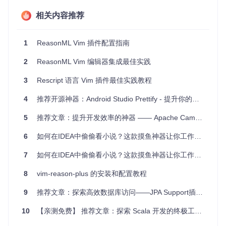
使用ReasonML或ReScript开发React应用，利用其与JSX
相关内容推荐
的良好结合，提高代码质量和可读性。
在OCaml项目中，通过IDE的支持，提升代码维护性和一致
1
ReasonML Vim 插件配置指南
性。
跨平台项目开发，得益于OCaml的特性，可以在不同操作系
2
ReasonML Vim 编辑器集成最佳实践
统间无缝切换。
3
Rescript 语言 Vim 插件最佳实践教程
项目特点
4
推荐开源神器：Android Studio Prettify - 提升你的编程体验
兼容性强：支持Reason、ReScript和OCaml。
功能丰富：涵盖从基本语法到高级特性的完整支持。
5
推荐文章：提升开发效率的神器 —— Apache Camel IDEA 插件
易于集成：直接从JetBrains插件市场下载安装，无需复杂
6
如何在IDEA中偷偷看小说？这款摸鱼神器让你工作阅读两不误！
配置。
社区活跃：定期更新，有丰富的文档和问答资源。
7
如何在IDEA中偷偷看小说？这款摸鱼神器让你工作阅读两不误！
开源免费：遵循MIT许可证，可以自由使用和贡献。
8
vim-reason-plus 的安装和配置教程
想要提升你的ReasonML和OCaml开发体验吗？立即前往
Intell
iJ IDEA插件市场
下载Reason IDEA Plugin，开始你的高效编
9
推荐文章：探索高效数据库访问——JPA Support插件深度解析与应用
码之旅吧！记得给项目点个赞哦，你的支持是我们前行的动
力。
10
【亲测免费】 推荐文章：探索 Scala 开发的终极工具 —— IntelliJ IDEA Scala 插件