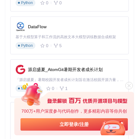
0
0
Python
DataFlow
基于大模型算子和工作流的高效文本大模型训练数据合成框架
0
5
Python
源启盛夏_AtomGit暑期开发者成长计划
「源启盛夏」暑期校园开发者成长计划旨在激活校园开源力量，通过积分激励、认证扶持、资源倾斜等形式，引导高校组织和开发者完成「入驻 — 建项目 — 做贡献 — 获认证 — 得资源」的完整闭环。无论你是想带领社团入驻平台的组织者，还是希望用代码贡献证明自己的开发者，都能在这里找到属于你的成长路径。
0
1
Markdown
700万+用户深度参与代码创作，更多精彩内容等你共创
py-xiaozhi
基于Python的Xiaozhi AI，适用于想要完整Xiaozhi体验而无需拥有专用硬件的用户。
立即登录/注册
0
1
Python