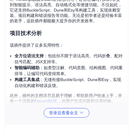
到智能提示、语法高亮、自动格式化等便捷功能。不仅如此，
它还支持BuckleScript、Dune和Esy等构建工具，实现依赖安
装、项目构建和错误报告等功能。无论是初学者还是经验丰富
的老手，这款插件都能极大提升你的开发效率。
项目技术分析
该插件提供了众多实用特性：
全方位语法支持
：包括但不限于语法高亮、代码折叠、配对
括号匹配、JSX支持等。
智能编码辅助
：如类型注解、代码意图、结构视图、代码重
排等，让编写代码变得简单。
构建工具集成
：无缝衔接BuckleScript、Dune和Esy，实现
自动化构建和错误反馈。
此外，插件的文档详尽且易于理解，帮助新用户快速上手，并
有一个活跃的
Discord社区
，供用户交流问题和分享经验。
登录后查看全文
项目及技术应用场景
无论你是进行Web开发、后端编程或是学术研究，Reason ID
EA Plugin都能在以下场景发挥重要作用：