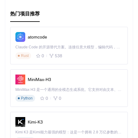
热门项目推荐
atomcode
Claude Code 的开源替代方案。连接任意大模型，编辑代码，运行命令，自动验证 — 全自动执行。用 Rust 构建，极致性能。 ｜ An open-source alternative to Claude Code. Connect any LLM, edit code, run commands, and verify changes — autonomously. Built in Rust for speed. Get Started
0
538
Rust
MiniMax-H3
MiniMax H3 是一个通用的全模态生成系统。它支持对由文本、图像、视频和音频组成的多模态上下文进行统一理解，并能生成分辨率高达 2K、时长可达 15 秒的带原生立体声音频的视频。得益于面向任务泛化的系统设计，H3 在预训练阶段就已具备广泛的多模态上下文理解与生成能力，能够出色地执行复杂的多模态指令。
0
0
Python
Kimi-K3
Kimi K3 是Kimi能力最强的模型：这是一个拥有 2.8 万亿参数的混合专家（MoE）模型，具备原生视觉理解能力，并支持 100 万 token 的上下文窗口。