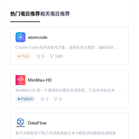
系统实时监控的核心指标包括：
账户整体杠杆率，避免过度交易
热门项目推荐
相关项目推荐
单笔交易风险敞口，控制在账户净值的1-2%
策略最大回撤，超过预设阈值自动触发减仓
品种集中度，防止单一资产风险过大
atomcode
Claude Code 的开源替代方案。连接任意大模型，编辑代码，运行命令，自动验证 — 全自动执行。用 Rust 构建，极致性能。 ｜ An open-source alternative to Claude Code. Connect any LLM, edit code, run commands, and verify changes — autonomously. Built in Rust for speed. Get Started
实际操作中，建议将最大回撤容忍度设置为账户净值的10-1
0
540
5%。当市场出现极端波动时，系统会自动执行预设的止损策
Rust
略，如同为你的交易账户配备了一位24小时待命的风险经理。
实现效能提升：策略优化与验证
MiniMax-H3
持续优化是量化交易的核心竞争力。NOFX平台提供了完善的
MiniMax H3 是一个通用的全模态生成系统。它支持对由文本、图像、视频和音频组成的多模态上下文进行统一理解，并能生成分辨率高达 2K、时长可达 15 秒的带原生立体声音频的视频。得益于面向任务泛化的系统设计，H3 在预训练阶段就已具备广泛的多模态上下文理解与生成能力，能够出色地执行复杂的多模态指令。
策略回测和绩效分析工具，帮助交易者科学评估策略表现，发
现改进空间。
0
0
Python
回测时应注意以下几点：
使用至少3个月的历史数据，涵盖不同市场状态
DataFlow
包含交易成本和滑点，确保结果的真实性
进行样本外测试，验证策略的泛化能力
基于大模型算子和工作流的高效文本大模型训练数据合成框架