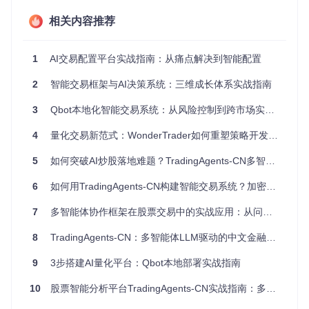
相关内容推荐
成功的量化交易策略离不开科学的指标体系。NOFX平台采
用"市场维度→时间维度→风险维度"的三维指标框架，帮助交
易者全面捕捉市场信号。
1
AI交易配置平台实战指南：从痛点解决到智能配置
在市场维度，系统提供成交量、持仓量和资金费率等实时数
据，反映市场参与度和情绪变化。时间维度则涵盖从5分钟到
2
智能交易框架与AI决策系统：三维成长体系实战指南
周线的多种周期选择，满足不同交易风格的需求。风险维度则
通过ATR（平均真实波幅）等指标量化市场波动性，为头寸管
3
Qbot本地化智能交易系统：从风险控制到跨市场实战指南
理提供依据。
4
量化交易新范式：WonderTrader如何重塑策略开发全流程
5
如何突破AI炒股落地难题？TradingAgents-CN多智能体协作框架实战指南
配置指标时，建议新手从简单组合开始，例如：5分钟周期的E
MA（指数移动平均线）交叉策略，配合RSI（相对强弱指数）
6
如何用TradingAgents-CN构建智能交易系统？加密货币分析效率提升指南
判断超买超卖状态。随着经验积累，可逐步引入更复杂的指标
组合，如MACD（移动平均收敛散度）与成交量的背离分析。
7
多智能体协作框架在股票交易中的实战应用：从问题诊断到价值落地
部署安全保障：智能风控节点
8
TradingAgents-CN：多智能体LLM驱动的中文金融交易框架实战指南
在高杠杆的交易环境中，风险控制往往决定了账户的生存能
9
3步搭建AI量化平台：Qbot本地部署实战指南
力。NOFX平台的AI风险控制系统通过多维度监控，构建了一
道坚实的安全防线。
10
股票智能分析平台TradingAgents-CN实战指南：多场景部署与应用详解