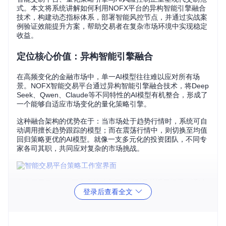
式。本文将系统讲解如何利用NOFX平台的异构智能引擎融合
技术，构建动态指标体系，部署智能风控节点，并通过实战案
例验证效能提升方案，帮助交易者在复杂市场环境中实现稳定
收益。
定位核心价值：异构智能引擎融合
在高频变化的金融市场中，单一AI模型往往难以应对所有场
景。NOFX智能交易平台通过异构智能引擎融合技术，将Deep
Seek、Qwen、Claude等不同特性的AI模型有机整合，形成了
一个能够自适应市场变化的量化策略引擎。
这种融合架构的优势在于：当市场处于趋势行情时，系统可自
动调用擅长趋势跟踪的模型；而在震荡行情中，则切换至均值
回归策略更优的AI模型。就像一支多元化的投资团队，不同专
家各司其职，共同应对复杂的市场挑战。
上表展示了NOFX平台支持的主要AI模型及其适用场景。通过
登录后查看全文
这种多模型协作机制，系统能够在不同市场环境下保持稳定的
决策质量，大幅提升交易策略的适应性和鲁棒性。
构建操作链路：动态指标体系设计