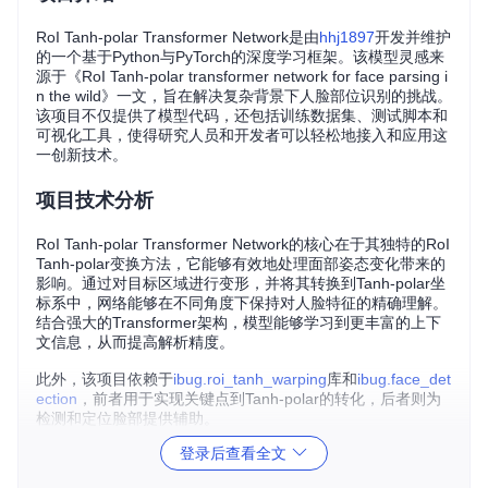
RoI Tanh-polar Transformer Network是由
hhj1897
开发并维护
的一个基于Python与PyTorch的深度学习框架。该模型灵感来
源于《RoI Tanh-polar transformer network for face parsing i
n the wild》一文，旨在解决复杂背景下人脸部位识别的挑战。
该项目不仅提供了模型代码，还包括训练数据集、测试脚本和
可视化工具，使得研究人员和开发者可以轻松地接入和应用这
一创新技术。
项目技术分析
RoI Tanh-polar Transformer Network的核心在于其独特的RoI
Tanh-polar变换方法，它能够有效地处理面部姿态变化带来的
影响。通过对目标区域进行变形，并将其转换到Tanh-polar坐
标系中，网络能够在不同角度下保持对人脸特征的精确理解。
结合强大的Transformer架构，模型能够学习到更丰富的上下
文信息，从而提高解析精度。
此外，该项目依赖于
ibug.roi_tanh_warping
库和
ibug.face_det
ection
，前者用于实现关键点到Tanh-polar的转化，后者则为
检测和定位脸部提供辅助。
登录后查看全文
应用场景