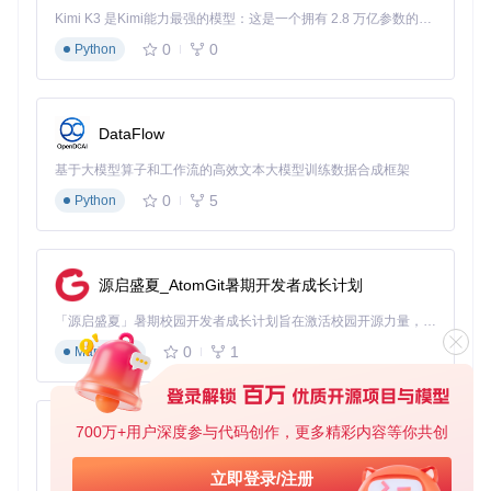
Kimi K3 是Kimi能力最强的模型：这是一个拥有 2.8 万亿参数的混合专家（MoE）模型，具备原生视觉理解能力，并支持 100 万 token 的上下文窗口。
0
0
Python
DataFlow
基于大模型算子和工作流的高效文本大模型训练数据合成框架
0
5
Python
源启盛夏_AtomGit暑期开发者成长计划
「源启盛夏」暑期校园开发者成长计划旨在激活校园开源力量，通过积分激励、认证扶持、资源倾斜等形式，引导高校组织和开发者完成「入驻 — 建项目 — 做贡献 — 获认证 — 得资源」的完整闭环。无论你是想带领社团入驻平台的组织者，还是希望用代码贡献证明自己的开发者，都能在这里找到属于你的成长路径。
0
1
Markdown
700万+用户深度参与代码创作，更多精彩内容等你共创
py-xiaozhi
基于Python的Xiaozhi AI，适用于想要完整Xiaozhi体验而无需拥有专用硬件的用户。
立即登录/注册