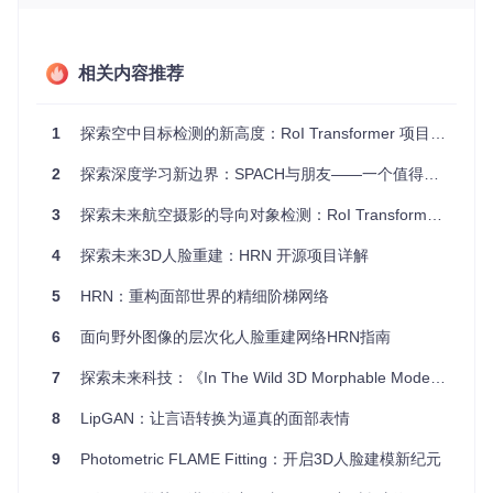
RoI Tanh-polar Transformer Network在多个领域有广泛的应
用潜力：
相关内容推荐
图像增强与编辑：实时调整人脸特征以创建个性化的虚拟
形象。
人机交互：精准识别人脸表情，提升智能助手的用户体
1
探索空中目标检测的新高度：RoI Transformer 项目推荐
验。
社交媒体：自动分析用户上传的照片，进行标签化和分
2
探索深度学习新边界：SPACH与朋友——一个值得您探索的视觉识别开源项目
类。
生物识别：作为面部识别系统的补充，提高识别准确性和
3
探索未来航空摄影的导向对象检测：RoI Transformer_DOTA 开源项目
鲁棒性。
4
探索未来3D人脸重建：HRN 开源项目详解
项目特点
5
HRN：重构面部世界的精细阶梯网络
高效解析
: 针对复杂的野外环境，提供高精度的脸部部位解
6
面向野外图像的层次化人脸重建网络HRN指南
析。
姿态不变性
: 利用Tanh-polar变换，适应广泛的面部姿势变
7
探索未来科技：《In The Wild 3D Morphable Models》开源项目
化。
易用性
: 提供详尽的文档，方便用户安装和测试。
8
LipGAN：让言语转换为逼真的面部表情
开放源码
: 全面的代码公开，利于研究者和开发者进行二次
开发。
9
Photometric FLAME Fitting：开启3D人脸建模新纪元
可扩展性
: 支持11类和14类的解析任务，可根据需求灵活选