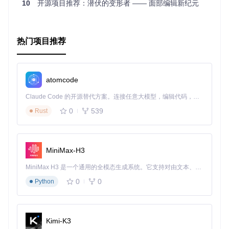
10
开源项目推荐：潜伏的变形者 —— 面部编辑新纪元
择。
总而言之，RoI Tanh-polar Transformer Network是一个强大
且富有创新的技术解决方案，对于任何涉及人脸识别和解析的
项目来说，都是一个值得尝试的优秀选择。无论是研究者还是
热门项目推荐
开发者，都能从中受益匪浅，快速地集成到自己的项目中，推
动技术进步。立即动手试试看吧！
atomcode
Claude Code 的开源替代方案。连接任意大模型，编辑代码，运行命令，自动验证 — 全自动执行。用 Rust 构建，极致性能。 ｜ An open-source alternative to Claude Code. Connect any LLM, edit code, run commands, and verify changes — autonomously. Built in Rust for speed. Get Started
0
539
Rust
MiniMax-H3
MiniMax H3 是一个通用的全模态生成系统。它支持对由文本、图像、视频和音频组成的多模态上下文进行统一理解，并能生成分辨率高达 2K、时长可达 15 秒的带原生立体声音频的视频。得益于面向任务泛化的系统设计，H3 在预训练阶段就已具备广泛的多模态上下文理解与生成能力，能够出色地执行复杂的多模态指令。
0
0
Python
Kimi-K3