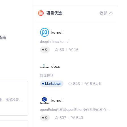
项目优选
收起
kernel
全指南
deepin linux kernel
33
16
C
docs
暂无描述
843
5.64 K
Markdown
MiniMax H3 是一个通用的全模态生成系统。它支持对由文本、图像、视频和音频组成的多模态上下文进行统一理解，并能生成分辨率高达 2K、时长可达 15 秒的带原生立体声音频的视频。得益于面向任务泛化的系统设计，H3 在预训练阶段就已具备广泛的多模态上下文理解与生成能力，能够出色地执行复杂的多模态指令。
kernel
openEuler内核是openEuler操作系统的核心，既是系统性能与稳定性的基石，也是连接处理器、设备与服务的桥梁。
507
540
C