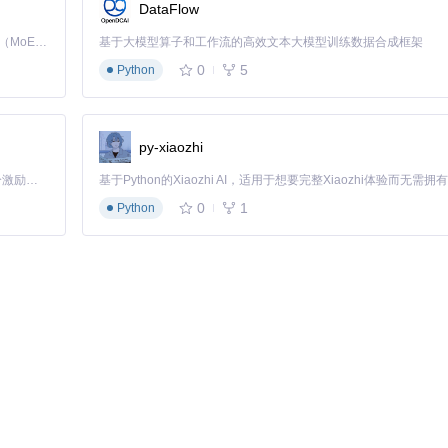
DataFlow
Kimi K3 是Kimi能力最强的模型：这是一个拥有 2.8 万亿参数的混合专家（MoE）模型，具备原生视觉理解能力，并支持 100 万 token 的上下文窗口。
基于大模型算子和工作流的高效文本大模型训练数据合成框架
0
5
Python
py-xiaozhi
「源启盛夏」暑期校园开发者成长计划旨在激活校园开源力量，通过积分激励、认证扶持、资源倾斜等形式，引导高校组织和开发者完成「入驻 — 建项目 — 做贡献 — 获认证 — 得资源」的完整闭环。无论你是想带领社团入驻平台的组织者，还是希望用代码贡献证明自己的开发者，都能在这里找到属于你的成长路径。
0
1
Python