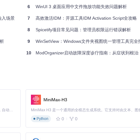
6
WinUI 3 桌面应用中文件拖放功能失效问题解析
切输入场景
7
高效激活IDM：开源工具IDM Activation Script全攻略
8
Spicetify项目常见问题：管理员权限运行错误解析
解析
9
WinSetView：Windows文件夹视图统一管理工具完
10
ModOrganizer启动故障深度诊疗指南：从症状到根治
MiniMax-H3
Claude Code 的开源替代方案。连接任意大模型，编辑代码，运行命令，自动验证 — 全自动执行。用 Rust 构建，极致性能。 ｜ An open-source alternative to Claude Code. Connect any LLM, edit code, run commands, and verify changes — autonomously. Built in Rust for speed. Get Started
0
0
Python