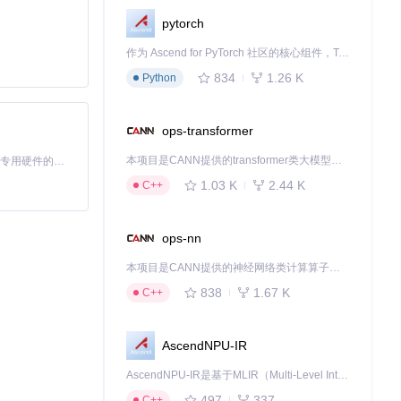
pytorch
作为 Ascend for PyTorch 社区的核心组件，TorchNPU 是昇腾专为 PyTorch 打造的深度学习适配插件，使 PyTorch 框架能够直接调用昇腾 NPU，为开发者提供昇腾 AI 处理器的超强算力。
834
1.26 K
Python
ops-transformer
本项目是CANN提供的transformer类大模型算子库，实现网络在NPU上加速计算。
基于Python的Xiaozhi AI，适用于想要完整Xiaozhi体验而无需拥有专用硬件的用户。
1.03 K
2.44 K
C++
ops-nn
本项目是CANN提供的神经网络类计算算子库，实现网络在NPU上加速计算。
838
1.67 K
C++
AscendNPU-IR
AscendNPU-IR是基于MLIR（Multi-Level Intermediate Representation）构建的，面向昇腾亲和算子编译时使用的中间表示，提供昇腾完备表达能力，通过编译优化提升昇腾AI处理器计算效率，支持通过生态框架使能昇腾AI处理器与深度调优
497
337
C++