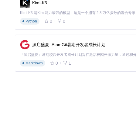
Kimi-K3
0
0
Python
源启盛夏_AtomGit暑期开发者成长计划
0
1
Markdown