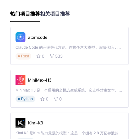
功能定位：MP4媒体容器处理工具集
热门项目推荐
相关项目推荐
使用场景：解密后视频的封装与格式转换
技术特点：完整支持ISO基础媒体文件格式规范
应用场景：解密技术的垂直领域应用
atomcode
教育资源数字化保存
Claude Code 的开源替代方案。连接任意大模型，编辑代码，运行命令，自动验证 — 全自动执行。用 Rust 构建，极致性能。 ｜ An open-source alternative to Claude Code. Connect any LLM, edit code, run commands, and verify changes — autonomously. Built in Rust for speed. Get Started
0
533
Rust
在线教育平台的课程内容通常采用DRM保护，限制了离线学习
和长期保存。通过合规的解密技术，教育机构和学习者可以：
建立本地课程库，支持无网络环境学习
制作个性化学习资料，整合不同平台内容
MiniMax-H3
保存绝版课程资源，防止因平台下线导致的知识流失
MiniMax H3 是一个通用的全模态生成系统。它支持对由文本、图像、视频和音频组成的多模态上下文进行统一理解，并能生成分辨率高达 2K、时长可达 15 秒的带原生立体声音频的视频。得益于面向任务泛化的系统设计，H3 在预训练阶段就已具备广泛的多模态上下文理解与生成能力，能够出色地执行复杂的多模态指令。
合规提示
：教育用途的内容解密应确保符合平台使用条
0
0
Python
款，仅用于个人学习且不进行二次分发。
媒体研究与分析
对于媒体技术研究者和内容创作者，解密技术提供了深入分析
Kimi-K3
视频内容的可能：
Kimi K3 是Kimi能力最强的模型：这是一个拥有 2.8 万亿参数的混合专家（MoE）模型，具备原生视觉理解能力，并支持 100 万 token 的上下文窗口。