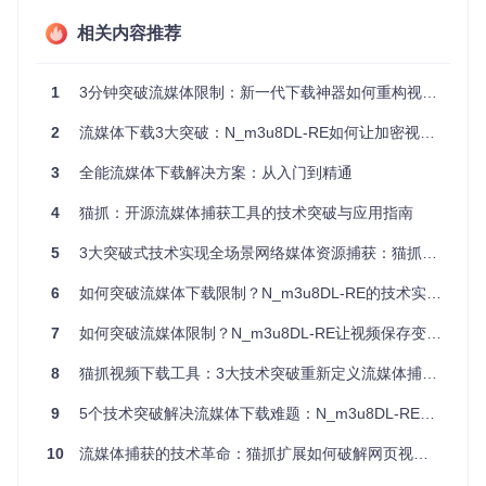
相关内容推荐
Widevine作为Google开发的DRM方案，因跨平台特性和相对
开放的技术规范，成为开源社区研究和实现解密方案的主要目
标。
1
3分钟突破流媒体限制：新一代下载神器如何重构视频保存体验
解密技术核心模块解析
2
流媒体下载3大突破：N_m3u8DL-RE如何让加密视频保存效率提升300%？
项目采用模块化架构设计，各核心组件承担不同功能：
3
全能流媒体下载解决方案：从入门到精通
wvdecrypter模块
（路径：widevine_decrypter/wvdecrypte
r/）
4
猫抓：开源流媒体捕获工具的技术突破与应用指南
功能定位：Widevine DRM解密算法的核心实现
5
3大突破式技术实现全场景网络媒体资源捕获：猫抓浏览器扩展深度解析
使用场景：处理加密视频的密钥获取与内容解密
技术特点：支持多种密钥交换协议，兼容不同版本Widevine
6
如何突破流媒体下载限制？N_m3u8DL-RE的技术实现与实战指南
规范
7
如何突破流媒体限制？N_m3u8DL-RE让视频保存变得简单高效
inputstream.adaptive组件
（路径：widevine_decrypter/lib/i
nputstream.adaptive/）
8
猫抓视频下载工具：3大技术突破重新定义流媒体捕获体验
功能定位：自适应流媒体解析引擎
9
5个技术突破解决流媒体下载难题：N_m3u8DL-RE全方位技术解析
使用场景：处理MPEG-DASH协议的动态码率流
技术特点：支持多质量级别切换，适应网络带宽变化
10
流媒体捕获的技术革命：猫抓扩展如何破解网页视频下载难题
libbento4库
（路径：widevine_decrypter/lib/libbento4/）