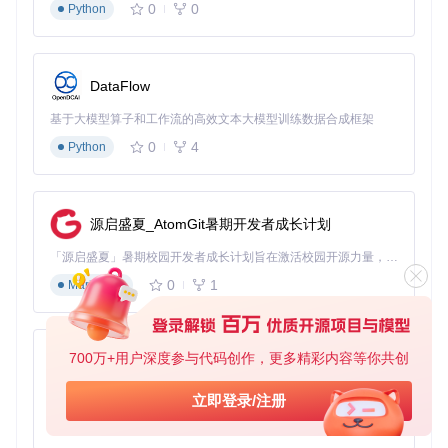
研究流媒体编码技术与质量优化方案
0
0
Python
分析不同平台的DRM实现差异
提取视频片段用于学术研究和教学演示
档案数字化与文化保存
DataFlow
图书馆、档案馆等文化机构面临数字内容长期保存的挑战：
基于大模型算子和工作流的高效文本大模型训练数据合成框架
解密受DRM保护的数字档案，确保长期可访问性
转换加密视频为标准格式，适应未来存储环境
0
4
Python
保护数字文化遗产，防止技术迭代导致的内容不可读
实践指南：从环境搭建到解密执行
源启盛夏_AtomGit暑期开发者成长计划
准备阶段：开发环境配置
「源启盛夏」暑期校园开发者成长计划旨在激活校园开源力量，通过积分激励、认证扶持、资源倾斜等形式，引导高校组织和开发者完成「入驻 — 建项目 — 做贡献 — 获认证 — 得资源」的完整闭环。无论你是想带领社团入驻平台的组织者，还是希望用代码贡献证明自己的开发者，都能在这里找到属于你的成长路径。
系统要求
0
1
Markdown
操作系统：Linux/Unix（推荐Ubuntu 20.04+）
编译工具：CMake 3.10+、GCC 8.0+
依赖库：libcurl-dev、libssl-dev、python3-dev
700万+用户深度参与代码创作，更多精彩内容等你共创
py-xiaozhi
源码获取
基于Python的Xiaozhi AI，适用于想要完整Xiaozhi体验而无需拥有专用硬件的用户。
立即登录/注册
0
1
Python
git 
clone