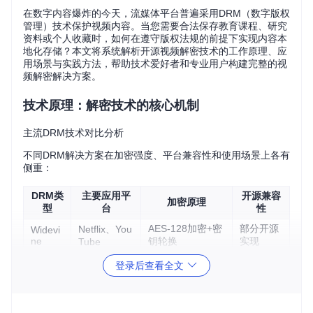
在数字内容爆炸的今天，流媒体平台普遍采用DRM（数字版权
管理）技术保护视频内容。当您需要合法保存教育课程、研究
资料或个人收藏时，如何在遵守版权法规的前提下实现内容本
地化存储？本文将系统解析开源视频解密技术的工作原理、应
用场景与实践方法，帮助技术爱好者和专业用户构建完整的视
频解密解决方案。
技术原理：解密技术的核心机制
主流DRM技术对比分析
不同DRM解决方案在加密强度、平台兼容性和使用场景上各有
侧重：
DRM类
主要应用平
开源兼容
加密原理
型
台
性
AES-128加密+密
部分开源
Netflix、You
Widevi
ne
钥轮换
实现
Tube
Apple生态系
基于AES的加密
FairPla
登录后查看全文
闭源专有
y
统
流
Microsoft平
有限开源
PlayRe
ECC加密算法
ady
台
支持