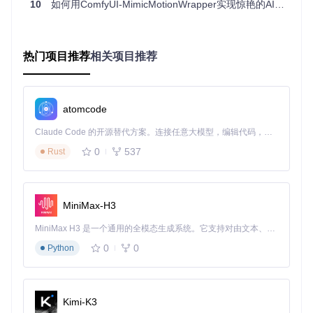
10
如何用ComfyUI-MimicMotionWrapper实现惊艳的AI视频动作迁移？超简单教程
核心节点解析：功能模块与参数配置
模型加载节点：DownloadAndLoadMimicMotionModel
热门项目推荐
相关项目推荐
该节点位于[nodes.py]中，负责模型的自动下载与加载管理，
支持三种精度模式：
FP32
：最高精度设置，适用于高端GPU设备
atomcode
FP16
：平衡精度与性能，推荐大多数场景使用
BF16
：优化内存占用，适合显存受限的设备
Claude Code 的开源替代方案。连接任意大模型，编辑代码，运行命令，自动验证 — 全自动执行。用 Rust 构建，极致性能。 ｜ An open-source alternative to Claude Code. Connect any LLM, edit code, run commands, and verify changes — autonomously. Built in Rust for speed. Get Started
参数优化建议：在保证生成质量的前提下，优先选择FP16精
0
537
Rust
度，可减少约50%显存占用。
姿态获取节点：MimicMotionGetPoses
MiniMax-H3
基于DWPose技术实现多维度姿态检测，核心功能包括：
MiniMax H3 是一个通用的全模态生成系统。它支持对由文本、图像、视频和音频组成的多模态上下文进行统一理解，并能生成分辨率高达 2K、时长可达 15 秒的带原生立体声音频的视频。得益于面向任务泛化的系统设计，H3 在预训练阶段就已具备广泛的多模态上下文理解与生成能力，能够出色地执行复杂的多模态指令。
全身骨骼关键点识别
手部21个关键点检测
0
0
Python
面部表情特征提取
检测精度调节：通过调整置信度阈值（0.1-0.9）平衡检测速度
与准确性，建议默认设置为0.5。
Kimi-K3