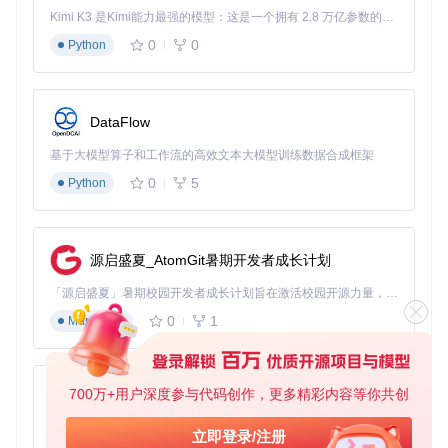
采样器节点：MimicMotionSampler
Kimi K3 是Kimi能力最强的模型：这是一个拥有 2.8 万亿参数的混合专家（MoE）模型，具备原生视觉理解能力，并支持 100 万 token 的上下文窗口。
作为核心推理节点，提供丰富的生成控制参数：
0
0
Python
基础参数设置
步骤数
：1-200可调，推荐值20-50（平衡质量与速度）
引导尺度
：1.0-20.0，建议5.0-10.0（数值越高姿态还原度
DataFlow
越强）
帧率
：15-60fps，默认30fps（根据场景复杂度调整）
基于大模型算子和工作流的高效文本大模型训练数据合成框架
高级优化参数
0
5
Python
上下文大小
：1.1版本模型建议72帧（优化长视频连贯性）
模型卸载
：
keep_model_loaded
设为False可自动释放显
存
调度器选择
：
源启盛夏_AtomGit暑期开发者成长计划
EulerDiscreteScheduler：标准调度器，适合大多数场景
AnimateLCM_SVD：优化型调度器，推理速度提升30%
「源启盛夏」暑期校园开发者成长计划旨在激活校园开源力量，通过积分激励、认证扶持、资源倾斜等形式，引导高校组织和开发者完成「入驻 — 建项目 — 做贡献 — 获认证 — 得资源」的完整闭环。无论你是想带领社团入驻平台的组织者，还是希望用代码贡献证明自己的开发者，都能在这里找到属于你的成长路径。
0
1
Markdown
图：MimicMotionWrapper生成的姿态模仿效果展示，人物姿
态自然流畅，服装细节保留完整
700万+用户深度参与代码创作，更多精彩内容等你共创
py-xiaozhi
实战应用：工作流使用与优化技巧
基于Python的Xiaozhi AI，适用于想要完整Xiaozhi体验而无需拥有专用硬件的用户。
立即登录/注册
示例工作流使用指南