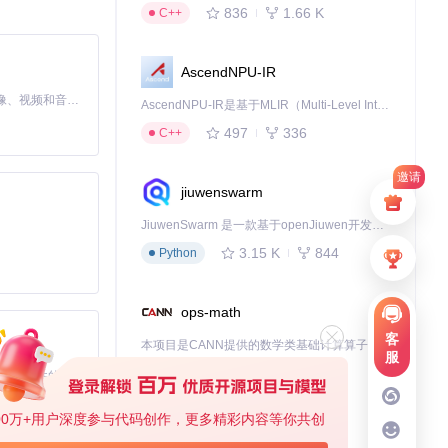
836
1.66 K
C++
AscendNPU-IR
MiniMax H3 是一个通用的全模态生成系统。它支持对由文本、图像、视频和音频组成的多模态上下文进行统一理解，并能生成分辨率高达 2K、时长可达 15 秒的带原生立体声音频的视频。得益于面向任务泛化的系统设计，H3 在预训练阶段就已具备广泛的多模态上下文理解与生成能力，能够出色地执行复杂的多模态指令。
AscendNPU-IR是基于MLIR（Multi-Level Intermediate Representation）构建的，面向昇腾亲和算子编译时使用的中间表示，提供昇腾完备表达能力，通过编译优化提升昇腾AI处理器计算效率，支持通过生态框架使能昇腾AI处理器与深度调优
497
336
C++
邀请
jiuwenswarm
JiuwenSwarm 是一款基于openJiuwen开发的智能AI Agent，它能够将大语言模型的强大能力，通过你日常使用的各类通讯应用，直接延伸至你的指尖。
3.15 K
844
Python
ops-math
客
本项目是CANN提供的数学类基础计算算子库，实现网络在NPU上加速计算。
服
1.24 K
1.36 K
C++
基于Python的Xiaozhi AI，适用于想要完整Xiaozhi体验而无需拥有专用硬件的用户。
00万+用户深度参与代码创作，更多精彩内容等你共创
deveco-code