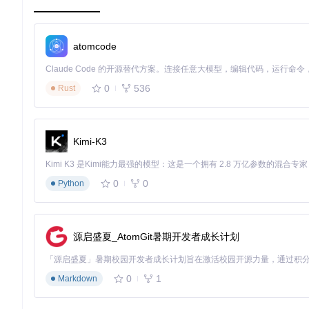
# 在ComfyUI_windows_portable目录执行
atomcode
Linux系统用户
：
0
536
Rust
# 额外安装系统依赖
sudo
💡经验提示：对于conda环境用户，可使用environment.yam
Kimi-K3
核心功能：模块化模型配置与节点应用
0
0
Python
核心模型部署
MimicMotion系统采用模块化设计，包含必备核心模型和可选扩
源启盛夏_AtomGit暑期开发者成长计划
graph TD

    A[开始模型配置] --> B{选择主模型版本}

    B -->|1.0版本| C[下载MimicMotionMergedUnet_1-0-fp16.s
0
1
Markdown
    B -->|1.1版本| D[下载MimicMotionMergedUnet_1-1-fp16.s
    C --> E[安装至ComfyUI/models/mimicmotion]
