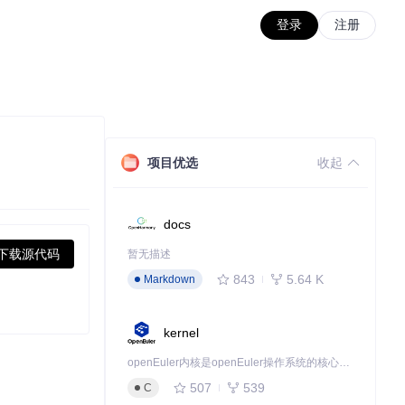
登录
注册
项目优选
收起
docs
下载源代码
暂无描述
843
5.64 K
Markdown
kernel
openEuler内核是openEuler操作系统的核心，既是系统性能与稳定性的基石，也是连接处理器、设备与服务的桥梁。
507
539
C