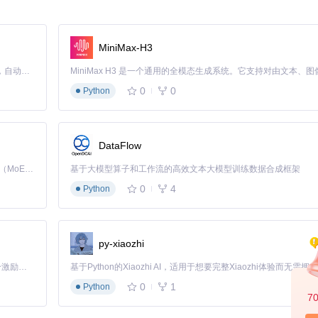
MiniMax-H3
Claude Code 的开源替代方案。连接任意大模型，编辑代码，运行命令，自动验证 — 全自动执行。用 Rust 构建，极致性能。 ｜ An open-source alternative to Claude Code. Connect any LLM, edit code, run commands, and verify changes — autonomously. Built in Rust for speed. Get Started
0
0
Python
l文件创建专用环境：
conda env create -f environment.yaml
DataFlow
Kimi K3 是Kimi能力最强的模型：这是一个拥有 2.8 万亿参数的混合专家（MoE）模型，具备原生视觉理解能力，并支持 100 万 token 的上下文窗口。
基于大模型算子和工作流的高效文本大模型训练数据合成框架
0
4
Python
展组件：
py-xiaozhi
「源启盛夏」暑期校园开发者成长计划旨在激活校园开源力量，通过积分激励、认证扶持、资源倾斜等形式，引导高校组织和开发者完成「入驻 — 建项目 — 做贡献 — 获认证 — 得资源」的完整闭环。无论你是想带领社团入驻平台的组织者，还是希望用代码贡献证明自己的开发者，都能在这里找到属于你的成长路径。
afetensors]

0
1
Python
afetensors]

7