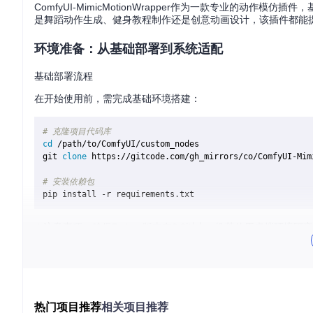
ComfyUI-MimicMotionWrapper作为一款专业的动作
是舞蹈动作生成、健身教程制作还是创意动画设计，该插件都能
环境准备：从基础部署到系统适配
基础部署流程
在开始使用前，需完成基础环境搭建：
# 克隆项目代码库
cd
 /path/to/ComfyUI/custom_nodes

git 
clone
 https://gitcode.com/gh_mirrors/co/ComfyUI-Mimi
# 安装依赖包
⚠️注意事项：确保Python版本在3.8以上，推荐使用虚拟环境隔
环境适配方案
针对不同运行环境，需采用差异化配置策略：
Windows便携版用户
：
热门项目推荐
相关项目推荐