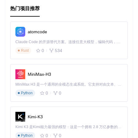
教学演示
：在教授Web开发课程时，可以轻松地为学生创建
一致的实验环境。
热门项目推荐
团队协作
：确保所有成员都在相同的环境中工作，避免因环
境差异导致的问题。
atomcode
项目特点
Claude Code 的开源替代方案。连接任意大模型，编辑代码，运行命令，自动验证 — 全自动执行。用 Rust 构建，极致性能。 ｜ An open-source alternative to Claude Code. Connect any LLM, edit code, run commands, and verify changes — autonomously. Built in Rust for speed. Get Started
快速部署
：只需几步操作，你就可以拥有一个完整的LAM
0
534
Rust
P环境。
独立性
：不干扰主机上的其他服务，每个项目都可以有自
己的独立环境。
灵活性
：可以根据需要自定义配置文件，满足个性化需
MiniMax-H3
求。
跨平台
：支持多种操作系统，如Windows、Mac OS X和Li
MiniMax H3 是一个通用的全模态生成系统。它支持对由文本、图像、视频和音频组成的多模态上下文进行统一理解，并能生成分辨率高达 2K、时长可达 15 秒的带原生立体声音频的视频。得益于面向任务泛化的系统设计，H3 在预训练阶段就已具备广泛的多模态上下文理解与生成能力，能够出色地执行复杂的多模态指令。
nux。
0
0
Python
版本控制
：项目源码托管在GitHub上，方便追踪更新和贡
献代码。
要开始使用，确保已安装
VirtualBox
、
Vagrant
和
Git
，然后按
Kimi-K3
照项目README中的步骤操作即可。
Kimi K3 是Kimi能力最强的模型：这是一个拥有 2.8 万亿参数的混合专家（MoE）模型，具备原生视觉理解能力，并支持 100 万 token 的上下文窗口。
Vagrant LAMP是一个强大且易于使用的工具，它将为你的We
b开发工作带来极大的便利。立即尝试吧，让开发变得更加得
0
0
Python