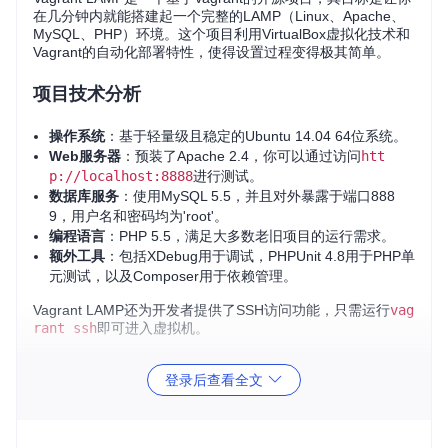
在几分钟内就能搭建起一个完整的LAMP（Linux、Apache、
MySQL、PHP）环境。这个项目利用VirtualBox虚拟化技术和
Vagrant的自动化部署特性，使得设置过程变得极其简单。
项目技术分析
操作系统
：基于轻量级且稳定的Ubuntu 14.04 64位系统。
Web服务器
：预装了Apache 2.4，你可以通过访问
htt
p://localhost:8888
进行测试。
数据库服务
：使用MySQL 5.5，并且对外暴露于端口888
9，用户名和密码均为'root'。
编程语言
：PHP 5.5，满足大多数老旧项目的运行需求。
额外工具
：包括XDebug用于调试，PHPUnit 4.8用于PHP单
元测试，以及Composer用于依赖管理。
Vagrant LAMP还为开发者提供了SSH访问功能，只需运行
vag
rant ssh
即可进入虚拟机。
项目及技术应用场景
登录后查看全文
开发环境构建
：无论你是要测试新项目还是维护旧应用，Va
grant LAMP都能迅速为你提供一个隔离的开发环境。