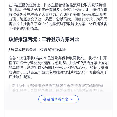
在B站直播的道路上，许多主播都曾被推流码获取的繁琐流程
所困扰。传统方式不仅步骤繁多，还容易出错，让主播们在直
播准备阶段就消耗了大量精力。而B站直播推流码获取工具的
出现，彻底改变了这一局面。它以高效、便捷的方式，为不同
需求的主播提供了全方位的推流码获取解决方案，让直播准备
工作变得轻松简单。
破解推流困境：三种登录方案对比
3步完成扫码登录：极速配置新体验
准备：确保手机B站APP已登录并保持联网状态。 执行：打开
程序后点击“扫码登录”选项，使用B站手机APP扫描屏幕上显示
的二维码，系统将自动完成身份验证和登录流程。 验证：登录
成功后，工具会立即显示专属推流地址和推流码，可直接用于
直播软件配置。
新手误区：部分用户扫描二维码后未等待系统完成验证就
关闭程序，导致登录失败。请确保看到推流码后再进行后
续操作。
登录后查看全文
5步搞定手动Cookie获取：传统可靠之选
准备：一台已登录B站网页版并进入个人直播间的电脑，浏览
器需开启开发者工具。 执行：按F12打开开发者工具并切换到