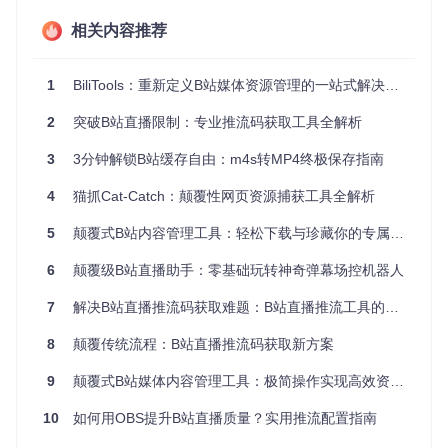
网络面板，发送任意弹幕，在请求中找到send数据包，复制C
相关内容推荐
ookie和csrf值填入工具相应位置，最后输入直播间ID。 验
证：点击获取推流码按钮，若工具显示出推流地址和码，则配
置成功。
1
BiliTools：重新定义B站媒体资源管理的一站式解决方案
新手误区：有些用户找不到send数据包，可尝试多发几条
2
突破B站直播限制：专业推流码获取工具全解析
弹幕或刷新页面后再操作。
多账号批量管理：专业主播效率工具
3
3分钟解锁B站缓存自由：m4s转MP4终极保存指南
准备：多个需要管理的B站账号信息。 执行：在工具的批量管
4
猫抓Cat-Catch：颠覆性网页资源捕获工具全解析
理模块中添加各个账号的登录信息，设置不同直播间的参数。
验证：切换不同账号时，工具能快速显示对应直播间的推流
5
颠覆式B站内容管理工具：轻松下载与珍藏你的专属视频库
码，且参数保存完整。
6
颠覆级B站直播助手：零基础玩转神奇弹幕场控机器人
功能模块深度解析：打造专业直播管理中心
7
解决B站直播推流码获取难题：B站直播推流工具的一站式解决方案
智能推流码生成系统
8
颠覆传统流程：B站直播推流码获取新方案
该系统通过与B站直播API的无缝对接，自动完成一系列复杂的
验证和信息获取流程，生成安全可靠的推流信息。在实际应用
9
颠覆式B站媒体内容管理工具：极简操作实现高效资源获取
中，无论是个人主播日常开播，还是MCN机构管理多个主播账
号，都能借助该系统快速获取推流码，确保直播过程稳定流
10
如何用OBS提升B站直播质量？实用推流配置指南
畅。