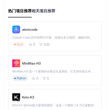
深入了解：推流码的生成涉及到身份验证、权限校验等多
个环节，工具通过优化API调用流程，将原本需要手动完成
热门项目推荐
相关项目推荐
的多个步骤自动化，大大提升了效率。
直播设置优化中心
直播标题自定义功能让主播能够根据直播内容快速设置吸引眼
atomcode
球的标题，增加直播间的吸引力。分区智能推荐则会根据直播
内容自动匹配合适的直播分区，提高直播间的曝光率。参数自
Claude Code 的开源替代方案。连接任意大模型，编辑代码，运行命令，自动验证 — 全自动执行。用 Rust 构建，极致性能。 ｜ An open-source alternative to Claude Code. Connect any LLM, edit code, run commands, and verify changes — autonomously. Built in Rust for speed. Get Started
动保存功能在成功配置后会自动保存关键信息，下次开播无需
0
535
Rust
重复设置。
新手误区：部分主播过于追求标题的花哨，忽略了与直播
内容的相关性，导致观众点击进入后发现不符预期而离
开。
MiniMax-H3
MiniMax H3 是一个通用的全模态生成系统。它支持对由文本、图像、视频和音频组成的多模态上下文进行统一理解，并能生成分辨率高达 2K、时长可达 15 秒的带原生立体声音频的视频。得益于面向任务泛化的系统设计，H3 在预训练阶段就已具备广泛的多模态上下文理解与生成能力，能够出色地执行复杂的多模态指令。
环境部署与工具启动全攻略
0
0
Python
3步完成环境部署
打开终端，输入命令“git clone https://gitcode.com/gh_mir
rors/bi/bilibili_live_stream_code”获取项目文件。
等待克隆完成后，进入项目目录。
Kimi-K3
根据项目中的说明文档安装所需依赖。
Kimi K3 是Kimi能力最强的模型：这是一个拥有 2.8 万亿参数的混合专家（MoE）模型，具备原生视觉理解能力，并支持 100 万 token 的上下文窗口。
4步启动推流工具