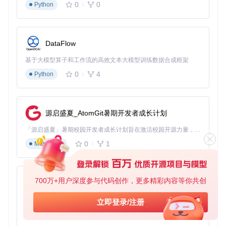
0
0
Python
准备：确保环境部署已完成，相关依赖已安装。 执行：
进入项目目录的Code文件夹。
运行主程序文件启动推流工具。
DataFlow
根据工具提示选择合适的登录方式。
按照所选登录方式的步骤完成身份验证。 验证：身份验证
基于大模型算子和工作流的高效文本大模型训练数据合成框架
成功后，工具主界面显示出推流地址和推流码，即表示启
0
4
Python
动成功。
OBS配置指南
准备：已获取推流地址和推流码，OBS软件已安装。 执行：
打开OBS软件，在设置中找到流选项，将获取的推流地址填入
源启盛夏_AtomGit暑期开发者成长计划
服务器字段，推流码填入流密钥字段。 验证：点击“开始推流”
按钮，若OBS状态栏显示连接成功，则配置正确。
「源启盛夏」暑期校园开发者成长计划旨在激活校园开源力量，通过积分激励、认证扶持、资源倾斜等形式，引导高校组织和开发者完成「入驻 — 建项目 — 做贡献 — 获认证 — 得资源」的完整闭环。无论你是想带领社团入驻平台的组织者，还是希望用代码贡献证明自己的开发者，都能在这里找到属于你的成长路径。
0
1
Markdown
高效使用与问题解决：提升直播体验
推流码管理三大技巧
定期更新
：推流码具有一定的时效性，建议每次直播前重新
700万+用户深度参与代码创作，更多精彩内容等你共创
py-xiaozhi
获取，以确保直播的顺利进行。
安全保存
：推流信息涉及直播安全，应妥善保管，避免泄露
基于Python的Xiaozhi AI，适用于想要完整Xiaozhi体验而无需拥有专用硬件的用户。
立即登录/注册
给他人，防止恶意使用。
0
1
Python
快速切换
：工具支持不同直播间的快速切换配置，主播可根