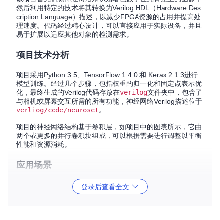
然后利用特定的技术将其转换为Verilog HDL（Hardware Des
cription Language）描述，以减少FPGA资源的占用并提高处
理速度。代码经过精心设计，可以直接应用于实际设备，并且
易于扩展以适应其他对象的检测需求。
项目技术分析
项目采用Python 3.5、TensorFlow 1.4.0 和 Keras 2.1.3进行
模型训练。经过几个步骤，包括权重的归一化和固定点表示优
化，最终生成的Verilog代码存放在
verilog
文件夹中，包含了
与相机或屏幕交互所需的所有功能，神经网络Verilog描述位于
verliog/code/neuroset
。
项目的神经网络结构基于卷积层，如项目中的图表所示，它由
两个或更多的并行卷积块组成，可以根据需要进行调整以平衡
性能和资源消耗。
应用场景
该系统可应用于各种领域，特别是在需要实时视觉处理和低延
登录后查看全文
迟应用的场合。例如，工业自动化、安全监控、智能家居等。
只需要De0Nano开发板、OV7670摄像头和ILI9341显示屏，
即可构建出一个低成本的数字检测原型设备。