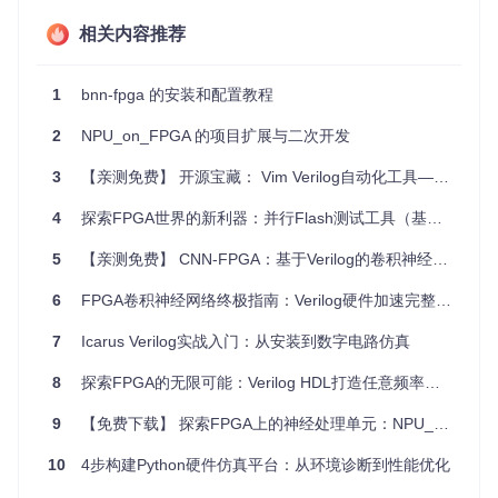
项目特点
相关内容推荐
高效能
- 通过优化的固定点表示和并行计算，实现了高速
1
bnn-fpga 的安装和配置教程
数字检测。
易扩展
- 代码结构清晰，方便修改以适应不同类型的物体
2
NPU_on_FPGA 的项目扩展与二次开发
检测任务。
硬件友好
- 生成的Verilog代码可以直接在Altera Quartus等
3
【亲测免费】 开源宝藏： Vim Verilog自动化工具——硬核工程师的高效编码伴侣
FPGA集成工具中使用，简化了硬件部署过程。
成本低廉
- 所需组件价格亲民，适合个人开发者和初创公
4
探索FPGA世界的新利器：并行Flash测试工具（基于Verilog）
司进行实验。
高兼容性
- 支持多种卷积块数量和权重位宽配置，可根据F
5
【亲测免费】 CNN-FPGA：基于Verilog的卷积神经网络加速器
PGA资源灵活调整。
6
FPGA卷积神经网络终极指南：Verilog硬件加速完整教程
此外，项目还提供了一个演示视频，展示了在FPGA上运行的
实时数字检测效果。对于想要深入研究和实践AI硬件集成的人
7
Icarus Verilog实战入门：从安装到数字电路仿真
来说，这是一个不可多得的学习和参考资源。
8
探索FPGA的无限可能：Verilog HDL打造任意频率占空比的PWM方波神器
如果您正在寻找一种能够在边缘设备上实现快速、高效视觉处
理的方法，那么这个项目绝对值得您尝试。立即加入我们的社
9
【免费下载】 探索FPGA上的神经处理单元：NPU_on_FPGA
区，共同探索和推动人工智能与硬件的边界！
10
4步构建Python硬件仿真平台：从环境诊断到性能优化