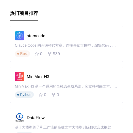
热门项目推荐
atomcode
Claude Code 的开源替代方案。连接任意大模型，编辑代码，运行命令，自动验证 — 全自动执行。用 Rust 构建，极致性能。 ｜ An open-source alternative to Claude Code. Connect any LLM, edit code, run commands, and verify changes — autonomously. Built in Rust for speed. Get Started
0
539
Rust
MiniMax-H3
MiniMax H3 是一个通用的全模态生成系统。它支持对由文本、图像、视频和音频组成的多模态上下文进行统一理解，并能生成分辨率高达 2K、时长可达 15 秒的带原生立体声音频的视频。得益于面向任务泛化的系统设计，H3 在预训练阶段就已具备广泛的多模态上下文理解与生成能力，能够出色地执行复杂的多模态指令。
0
0
Python
DataFlow
基于大模型算子和工作流的高效文本大模型训练数据合成框架