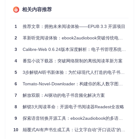
美的灵感，预示着一体化多媒体阅读时代的到来。
相关内容推荐
项目特点
1
推荐文章：拥抱未来阅读体验——EPUB 3.3 开源项目
无缝同步
：文字与音频的精准配对，使阅读成为视听盛
宴。
2
革新听觉阅读体验：ebook2audiobook突破传统电子书边界的全攻略
互动性增强
：点击或按键操作即可调整进度，文字成为导
航界面的一部分。
3
Calibre-Web 0.6.24版本深度解析：电子书管理系统的全面升级
跨平台支持
：良好的浏览器兼容性，覆盖桌面到移动端。
易于扩展
：虽然是基于特定的文本来源开发，但为其他内
4
番茄小说下载器：突破网络限制的离线阅读革新方案
容的集成提供了模板和启发。
创新教学工具
：适合教育环境，提高学习材料的可访问性
5
3步解锁AI听书新体验：为忙碌现代人打造的电子书音频化方案
和交互性。
6
Tomato-Novel-Downloader：构建你的私人数字图书馆
HTML5 Audio Read-Along
不仅是技术的展示，更是对未来
阅读体验的一次大胆探索。它向我们证明，通过现代技术手
7
解放双眼：AI驱动的电子书音频化解决方案
段，传统的阅读习惯可以被赋予全新的活力，使得信息获取更
加多元、高效。对于教育工作者、出版商以及所有热爱阅读的
8
解锁3大阅读革命：开源电子书阅读器Readest全攻略
人士而言，这是一个不可多得的创新尝试。不妨一试，或许你
会找到阅读的新乐趣。
9
探索语音转换开源工具：ebook2audiobook的多语言电子书转语音解决方案
10
颠覆式AI有声书生成工具：让文字自动"开口说话"的黑科技