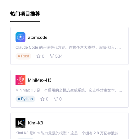
热门项目推荐
atomcode
Claude Code 的开源替代方案。连接任意大模型，编辑代码，运行命令，自动验证 — 全自动执行。用 Rust 构建，极致性能。 ｜ An open-source alternative to Claude Code. Connect any LLM, edit code, run commands, and verify changes — autonomously. Built in Rust for speed. Get Started
0
534
Rust
MiniMax-H3
MiniMax H3 是一个通用的全模态生成系统。它支持对由文本、图像、视频和音频组成的多模态上下文进行统一理解，并能生成分辨率高达 2K、时长可达 15 秒的带原生立体声音频的视频。得益于面向任务泛化的系统设计，H3 在预训练阶段就已具备广泛的多模态上下文理解与生成能力，能够出色地执行复杂的多模态指令。
0
0
Python
Kimi-K3
Kimi K3 是Kimi能力最强的模型：这是一个拥有 2.8 万亿参数的混合专家（MoE）模型，具备原生视觉理解能力，并支持 100 万 token 的上下文窗口。