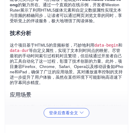
ong
的魅力所在。通过一个直观的在线示例，开发者Weston
Ruter展示了利用HTML5媒体元素和自定义数据属性实现文本
与音频的精确同步，让读者可以通过网页浏览文章的同时，享
受听觉上的伴读服务，极大地增强了阅读体验。
技术分析
这个项目基于HTML5的音频标签，巧妙地利用
data-begin
和
data-dur
等自定义属性，实现了文本到时间点的映射。尽管
最初的手动时间索引过程耗时且繁琐，但后续通过开发者自己
的工具自动化了这一过程，彰显了技术创新的力量。此外，项
目兼容Firefox、Chrome、Safari、Opera以及移动设备如iPho
ne和iPad，确保了广泛的应用场景。其对播放速率控制的支持
进一步提升了用户体验，虽然在某些环境下可能影响高语速下
的字幕同步精度。
应用场景
想象未来教育、出版领域的可能性：学生可以边听课文讲解边
对照阅读，提升学习效率；无障碍设计领域，帮助视觉受限者
登录后查看全文
通过听觉深入书籍世界；甚至日常阅读，让我们在通勤、做家
务时也能“看”书。特别是对于电子书与有声书结合的需求，
HT
ML5 Audio Read-Along
为亚马逊Kindle这样的平台提供了完