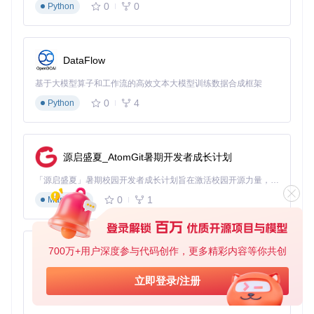
0
0
Python
DataFlow
基于大模型算子和工作流的高效文本大模型训练数据合成框架
0
4
Python
源启盛夏_AtomGit暑期开发者成长计划
「源启盛夏」暑期校园开发者成长计划旨在激活校园开源力量，通过积分激励、认证扶持、资源倾斜等形式，引导高校组织和开发者完成「入驻 — 建项目 — 做贡献 — 获认证 — 得资源」的完整闭环。无论你是想带领社团入驻平台的组织者，还是希望用代码贡献证明自己的开发者，都能在这里找到属于你的成长路径。
0
1
Markdown
700万+用户深度参与代码创作，更多精彩内容等你共创
py-xiaozhi
基于Python的Xiaozhi AI，适用于想要完整Xiaozhi体验而无需拥有专用硬件的用户。
立即登录/注册
0
1
Python