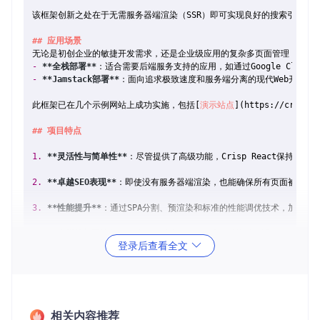
该框架创新之处在于无需服务器端渲染（SSR）即可实现良好的搜索引擎可见
## 应用场景
-
**全栈部署**
-
**Jamstack部署**
：面向追求极致速度和服务端分离的现代Web开发，例如利用
此框架已在几个示例网站上成功实施，包括[
演示站点
](
https://crisp-r
## 项目特点
1.
**灵活性与简单性**
：尽管提供了高级功能，Crisp React保持了R
2.
**卓越SEO表现**
：即使没有服务器端渲染，也能确保所有页面被Goog
3.
**性能提升**
：通过SPA分割、预渲染和标准的性能调优技术，加快用户
4.
**多样的部署选项**
：支持全栈和Jamstack两种模式，适应不同的开
登录后查看全文
5.
**CSS处理多样性**
：支持多种CSS管理方式，从基础到进阶，满足不
6.
**小巧而强大**
：精简的代码库降低了维护负担，并且开发过程中减少潜
Crisp React不仅是一个项目，它是对现有React应用开发模式的一次
相关内容推荐