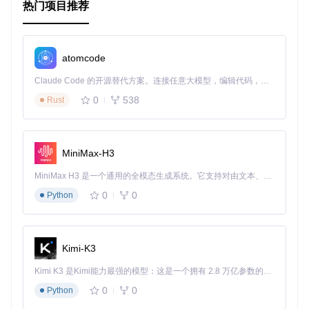
热门项目推荐
atomcode
Claude Code 的开源替代方案。连接任意大模型，编辑代码，运行命令，自动验证 — 全自动执行。用 Rust 构建，极致性能。 ｜ An open-source alternative to Claude Code. Connect any LLM, edit code, run commands, and verify changes — autonomously. Built in Rust for speed. Get Started
0
538
Rust
MiniMax-H3
MiniMax H3 是一个通用的全模态生成系统。它支持对由文本、图像、视频和音频组成的多模态上下文进行统一理解，并能生成分辨率高达 2K、时长可达 15 秒的带原生立体声音频的视频。得益于面向任务泛化的系统设计，H3 在预训练阶段就已具备广泛的多模态上下文理解与生成能力，能够出色地执行复杂的多模态指令。
0
0
Python
Kimi-K3
Kimi K3 是Kimi能力最强的模型：这是一个拥有 2.8 万亿参数的混合专家（MoE）模型，具备原生视觉理解能力，并支持 100 万 token 的上下文窗口。
0
0
Python