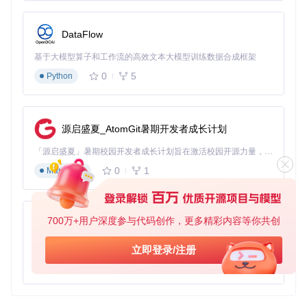
DataFlow
基于大模型算子和工作流的高效文本大模型训练数据合成框架
0
5
Python
源启盛夏_AtomGit暑期开发者成长计划
「源启盛夏」暑期校园开发者成长计划旨在激活校园开源力量，通过积分激励、认证扶持、资源倾斜等形式，引导高校组织和开发者完成「入驻 — 建项目 — 做贡献 — 获认证 — 得资源」的完整闭环。无论你是想带领社团入驻平台的组织者，还是希望用代码贡献证明自己的开发者，都能在这里找到属于你的成长路径。
0
1
Markdown
700万+用户深度参与代码创作，更多精彩内容等你共创
py-xiaozhi
基于Python的Xiaozhi AI，适用于想要完整Xiaozhi体验而无需拥有专用硬件的用户。
立即登录/注册
0
1
Python