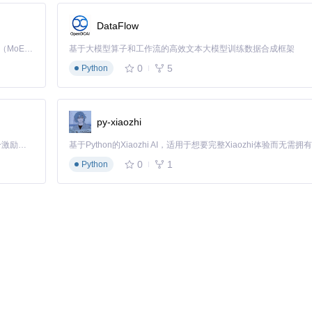
功能受限
★☆☆☆☆
DataFlow
Kimi K3 是Kimi能力最强的模型：这是一个拥有 2.8 万亿参数的混合专家（MoE）模型，具备原生视觉理解能力，并支持 100 万 token 的上下文窗口。
基于大模型算子和工作流的高效文本大模型训练数据合成框架
0
5
Python
；至少30GB可用空间）
py-xiaozhi
完整性
社区支持
更新频率
「源启盛夏」暑期校园开发者成长计划旨在激活校园开源力量，通过积分激励、认证扶持、资源倾斜等形式，引导高校组织和开发者完成「入驻 — 建项目 — 做贡献 — 获认证 — 得资源」的完整闭环。无论你是想带领社团入驻平台的组织者，还是希望用代码贡献证明自己的开发者，都能在这里找到属于你的成长路径。
活跃
高
0
1
Python
一般
低
一般
中
面的支持和最活跃的社区更新，适合大多数用户；对于技术新手，可先尝试其图形界面
ble Firmware Interface）和系统补丁机制，实现对旧设备的新系统支持。其