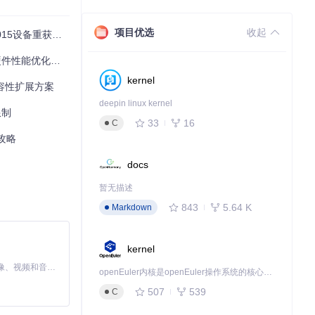
项目优选
收起
15设备重获新生
能优化全攻略
kernel
兼容性扩展方案
deepin linux kernel
限制
33
16
C
攻略
步延长使用周期。
docs
暂无描述
广泛的旧Mac设
843
5.64 K
Markdown
kernel
MiniMax H3 是一个通用的全模态生成系统。它支持对由文本、图像、视频和音频组成的多模态上下文进行统一理解，并能生成分辨率高达 2K、时长可达 15 秒的带原生立体声音频的视频。得益于面向任务泛化的系统设计，H3 在预训练阶段就已具备广泛的多模态上下文理解与生成能力，能够出色地执行复杂的多模态指令。
openEuler内核是openEuler操作系统的核心，既是系统性能与稳定性的基石，也是连接处理器、设备与服务的桥梁。
507
539
C