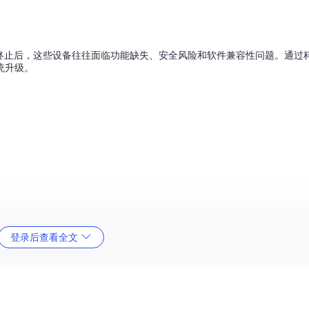
持终止后，这些设备往往面临功能缺失、安全风险和软件兼容性问题。通过
统升级。
)+(升级成本×0.15)+(使用年限×0.1)
登录后查看全文
2.5分建议淘汰
等关键部件无法正常工作