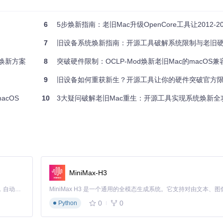
6
5步焕新指南：老旧Mac升级OpenCore工具让2012-20
能提升
环保价值
7
旧设备系统焕新指南：开源工具破解系统限制与老旧硬件性
高
统焕新方案
8
突破硬件限制：OCLP-Mod焕新老旧Mac的macOS
中
9
旧设备如何重获新生？开源工具让你的硬件突破官方
高
低
acOS
10
3大疑问破解老旧Mac重生：开源工具实现系统焕新全
的设备，系统升级是性价比最高的选择；若设备已升级SSD和内存，可进一
enCore Legacy Patcher作为目前最成熟的开源升级方案，支持
MiniMax-H3
主要限制
适配难度
Claude Code 的开源替代方案。连接任意大模型，编辑代码，运行命令，自动验证 — 全自动执行。用 Rust 构建，极致性能。 ｜ An open-source alternative to Claude Code. Connect any LLM, edit code, run commands, and verify changes — autonomously. Built in Rust for speed. Get Started
EFI固件限制
★★★★☆
0
0
Python
驱动缺失
★★★☆☆
启动限制
★★☆☆☆