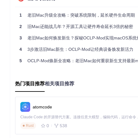
软件兼容性下降
：新应用不再支持旧系统版本
性能瓶颈
：未针对旧硬件优化的新系统可能导致运行缓慢
1
老旧Mac升级全攻略：突破系统限制，延长硬件生命周期
成本-收益比分析框架
方案
初始成本
时间投入
预期寿命延长
性
2
旧Mac还能战几年？开源工具让硬件寿命延长3倍的秘密
系统升级
0元
2-3小时
2-3年
中
3
老旧Mac如何焕发新生？探秘OCLP-Mod实现macOS系
硬件升级
500-1000元
1-2小时
3-4年
高
4
3步激活旧Mac新生：OCLP-Mod让经典设备焕发新活力
更换新机
8000-15000元
0.5小时
5-6年
极
5
OCLP-Mod焕新全攻略：老旧Mac如何重获新生支持最新m
决策指引
：对于硬件基础尚可（至少4GB内存+64GB存储）
方案选型：开源工具与兼容性检测指南
热门项目推荐
相关项目推荐
面对众多系统升级方案，选择最适合自己设备的工具和方法至关重要。Op
备，通过灵活的配置和补丁机制，为不同硬件提供定制化支持。
设备适配度评估矩阵
atomcode
设备年份
代表机型
最高支持系统
32位
2008-2010
MacBookPro5,1
macOS Catalina
0
538
Rust
显卡
2011-2013
MacBookPro10,1
macOS Monterey
安全