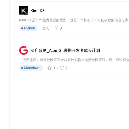
2014-2015
iMac15,1
macOS Ventura
部分
2016-2017
MacBookPro14,1
macOS Sonoma
Kimi-K3
决策树
：
0
0
Python
确定设备型号（苹果菜单>关于本机>型号标识符）
检查设备是否在OCLP支持列表内
根据设备年份选择合适的目标系统版本
评估硬件配置是否满足最低要求（至少4GB RAM，推荐8GB
源启盛夏_AtomGit暑期开发者成长计划
开源工具对比分析
工具
支持设备范围
易用性
功能
最广泛
中等
完整
OpenCore Legacy Patcher
0
1
Markdown
DosDude1补丁
有限
高
基础
中等
高
中等
macOS Patcher
选择建议
：OpenCore Legacy Patcher提供最全
度。
技术原理简介
OpenCore Legacy Patcher通过EFI引导程序（Extensi