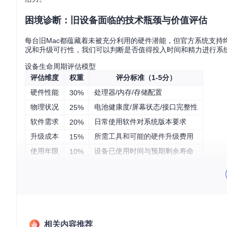
困境诊断：旧设备面临的技术瓶颈与价值评估
每台旧Mac都蕴藏着未被充分利用的硬件潜能，但官方系统支
况和升级可行性，我们可以判断是否值得投入时间和精力进行系
设备生命周期评估模型
评估维度
权重
评分标准（1-5分）
硬件性能
处理器/内存/存储配置
30%
物理状况
电池健康度/屏幕状态/接口完整性
25%
软件需求
日常使用软件对系统版本要求
20%
升级成本
所需工具和可能的硬件升级费用
15%
使用年限
设备已使用时间与预期剩余寿命
10%
总分计算公式
：(硬件性能×0.3)+(物理状况×0.25)+(软件需求×0.2
决策指引
：总分≥3.5分建议升级；2.5-3.4分视具体需求决定；<
旧设备常见技术困境
驱动支持终止
：新系统不再提供旧硬件驱动，导致显卡、网卡
安全补丁缺失
：无法获取最新安全更新，面临网络安全威胁
相关内容推荐
功能锁定
：无法使用Sidecar、Universal Control等新功能