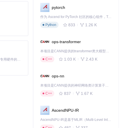
pytorch
作为 Ascend for PyTorch 社区的核心组件，TorchNPU 是昇腾专为 PyTorch 打造的深度学习适配插件，使 PyTorch 框架能够直接调用昇腾 NPU，为开发者提供昇腾 AI 处理器的超强算力。
833
1.26 K
Python
ops-transformer
本项目是CANN提供的transformer类大模型算子库，实现网络在NPU上加速计算。
1.03 K
2.43 K
C++
基于Python的Xiaozhi AI，适用于想要完整Xiaozhi体验而无需拥有专用硬件的用户。
ops-nn
本项目是CANN提供的神经网络类计算算子库，实现网络在NPU上加速计算。
837
1.67 K
C++
版本降低操作难
AscendNPU-IR
核心工作原理包括：
AscendNPU-IR是基于MLIR（Multi-Level Intermediate Representation）构建的，面向昇腾亲和算子编译时使用的中间表示，提供昇腾完备表达能力，通过编译优化提升昇腾AI处理器计算效率，支持通过生态框架使能昇腾AI处理器与深度调优
497
337
C++