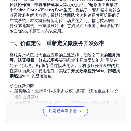
团队协作难
、
部署维护成本大
等核心挑战。Pig微服务框架基
于Spring Cloud和Spring Boot生态，提供了一套开箱即用的企
业级微服务解决方案，帮助技术团队快速构建弹性可扩展的分
布式系统。本文将从价值定位、场景化入门、核心技术解析、
行业落地案例、专家级技巧到生态拓展六大维度，全面剖析Pi
g框架的技术原理与实战应用。
一、价值定位：重新定义微服务开发效率
微服务架构已成为企业应用的主流选择，但随之而来的
服务治
理
、
认证授权
、
分布式事务
等问题常让开发团队陷入"重复造
轮子"的困境。Pig框架通过模块化设计，将微服务开发中的共
性需求抽象为可复用组件，实现了
开发效率提升60%
、
部署周
期缩短50%
的显著价值。
核心优势矩阵
架构层面
：支持单体/微服务双模式部署，满足企业不同阶
段的业务需求
安全层面
：基于OAuth2.0和JWT的统一认证授权体系，保
障API访问安全
登录后查看全文
开发层面
：内置代码生成工具和标准化开发规范，降低团队
协作成本
运维层面
：完善的监控告警和容器化支持，简化服务运维复