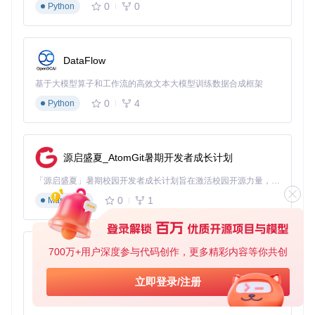
0
0
Python
2. 动态数据源：多租户架构的灵活支撑
SaaS应用常需
数据隔离
，Pig的动态数据源模块提供了三种隔
离策略：
DataFlow
Schema隔离
：不同租户使用同一数据库不同Schema
基于大模型算子和工作流的高效文本大模型训练数据合成框架
库隔离
：不同租户使用独立数据库
0
4
Python
混合隔离
：核心数据Schema隔离，业务数据库隔离
核心实现
：
pig-common-datasource/src/main/java/co
m/pig4cloud/pig/common/datasource/DynamicDataSo
urceAutoConfiguration.java
源启盛夏_AtomGit暑期开发者成长计划
通过
@DS
注解即可实现数据源切换，示例代码：
「源启盛夏」暑期校园开发者成长计划旨在激活校园开源力量，通过积分激励、认证扶持、资源倾斜等形式，引导高校组织和开发者完成「入驻 — 建项目 — 做贡献 — 获认证 — 得资源」的完整闭环。无论你是想带领社团入驻平台的组织者，还是希望用代码贡献证明自己的开发者，都能在这里找到属于你的成长路径。
0
1
Markdown
// 切换至租户1的数据源
@DS("tenant_1")
public
 List<User> 
queryTenantUsers
()
 {

return
 userMapper.selectList(
null
);

700万+用户深度参与代码创作，更多精彩内容等你共创
py-xiaozhi
基于Python的Xiaozhi AI，适用于想要完整Xiaozhi体验而无需拥有专用硬件的用户。
3. 分布式事务：Seata保障数据一致性
立即登录/注册
0
1
Python
跨服务业务操作需要
事务一致性
保障。Pig集成Seata分布式事