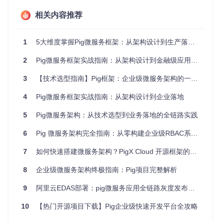
杂度
相关内容推荐
二、场景化入门：3分钟环境搭建与服务启动
环境检查清单 🛠️
1
5大维度掌握Pig微服务框架：从架构设计到生产落地的全指南
✅ JDK 1.8+（推荐11）
2
✅ Maven 3.5+
Pig微服务框架实战指南：从架构设计到金融级应用落地
✅ Git 2.0+
3
【技术选型指南】Pig框架：企业级微服务架构的一站式解决方案
✅ 4GB+内存（微服务模式建议8GB+）
一键启动脚本
4
Pig微服务框架实战指南：从架构设计到企业落地
# 克隆项目代码库
git 
clone
5
Pig微服务架构：从技术选型到业务落地的全链路实践
cd
 pig

6
Pig 微服务架构完全指南：从零构建企业级RBAC系统的终极教程
# 编译构建（跳过测试加速构建）
mvn clean install -DskipTests

7
如何快速搭建微服务架构？PigX Cloud 开源框架的完整指南 🚀
# 启动核心服务（使用后台进程模式）
8
企业级微服务架构终极指南：Pig项目完整解析
nohup
 java -jar pig-register/target/pig-register.jar &   
nohup
 java -jar pig-auth/target/pig-auth.jar &          
#
9
阿里云EDAS部署：pig微服务应用全链路灰度发布实践
nohup
 java -jar pig-gateway/target/pig-gateway.jar &    
#
10
【热门开源项目下载】Pig企业级快速开发平台全攻略
# 检查服务状态（等待30秒后执行）