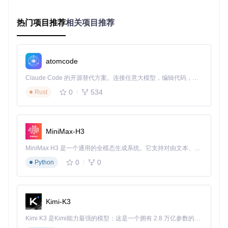
⚠️ 注意：首次启动需确保数据库连接配置正确，默认配置
热门项目推荐
相关项目推荐
文件位于各模块的
src/main/resources/application.
yml
三、核心技术解析：5大架构支柱深度剖析
atomcode
Claude Code 的开源替代方案。连接任意大模型，编辑代码，运行命令，自动验证 — 全自动执行。用 Rust 构建，极致性能。 ｜ An open-source alternative to Claude Code. Connect any LLM, edit code, run commands, and verify changes — autonomously. Built in Rust for speed. Get Started
1. 认证授权体系：构建零信任安全边界
0
534
Rust
企业级应用面临的首要挑战是
身份认证
和
权限控制
。Pig框架
基于Spring Authorization Server实现了完整的OAuth2认证流
程，支持多种认证模式：
MiniMax-H3
密码模式
：传统用户名密码登录
短信模式
：动态验证码登录
MiniMax H3 是一个通用的全模态生成系统。它支持对由文本、图像、视频和音频组成的多模态上下文进行统一理解，并能生成分辨率高达 2K、时长可达 15 秒的带原生立体声音频的视频。得益于面向任务泛化的系统设计，H3 在预训练阶段就已具备广泛的多模态上下文理解与生成能力，能够出色地执行复杂的多模态指令。
社交模式
：第三方账号集成（扩展支持）
0
0
Python
核心实现
：
pig-auth/src/main/java/com/pig4cloud/pi
g/auth/config/AuthorizationServerConfiguration.
java
Kimi-K3
认证流程采用"令牌中继"模式，用户认证通过后生成JWT令
牌，后续服务间调用通过令牌传递实现身份识别，避免重复认
Kimi K3 是Kimi能力最强的模型：这是一个拥有 2.8 万亿参数的混合专家（MoE）模型，具备原生视觉理解能力，并支持 100 万 token 的上下文窗口。
证。