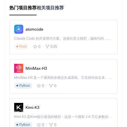
I"和"限制"关键词的文档，却忽略了标题为"开发者指南：请求
频率控制"的关键资料。传统基于关键词的检索方式存在
38%
热门项目推荐
相关项目推荐
的信息漏检率，无法理解同义词、上下文关联和专业术语变
体。
处理流程僵化：如何适应多样化文档类型
atomcode
从PDF规格书到Markdown技术文档，从会议录音转写文本到
Excel数据报表，企业文档格式的多样性使得标准化处理异常
Claude Code 的开源替代方案。连接任意大模型，编辑代码，运行命令，自动验证 — 全自动执行。用 Rust 构建，极致性能。 ｜ An open-source alternative to Claude Code. Connect any LLM, edit code, run commands, and verify changes — autonomously. Built in Rust for speed. Get Started
困难。人工分类归档不仅耗时，还会因个人理解差异导致分类
0
535
Rust
混乱，平均每100份文档就有
23份
被错误归类。
知识更新滞后：静态文档如何反映动态业务
产品功能迭代后，技术文档的更新往往滞后2-3周。销售团队
仍在使用旧版功能说明，导致客户沟通出现偏差。这种信息不
MiniMax-H3
同步问题在季度末尤为突出，直接影响
12%
的成交转化率。
MiniMax H3 是一个通用的全模态生成系统。它支持对由文本、图像、视频和音频组成的多模态上下文进行统一理解，并能生成分辨率高达 2K、时长可达 15 秒的带原生立体声音频的视频。得益于面向任务泛化的系统设计，H3 在预训练阶段就已具备广泛的多模态上下文理解与生成能力，能够出色地执行复杂的多模态指令。
0
0
Python
Dify的可视化工作流编辑器支持复杂业务逻辑设计，通过拖拽
节点实现文档处理全流程自动化
Kimi-K3
技术架构突破：Dify智能文档处理的核心能力
Kimi K3 是Kimi能力最强的模型：这是一个拥有 2.8 万亿参数的混合专家（MoE）模型，具备原生视觉理解能力，并支持 100 万 token 的上下文窗口。
面对这些挑战，我们需要的不仅是另一个文档管理系统，而是
0
0
一个能够理解、处理和应用知识的智能平台。Dify通过创新的
Python