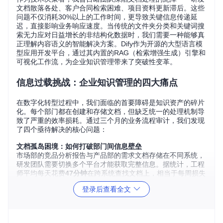
文档散落各处、客户合同检索困难、项目资料更新滞后。这些
问题不仅消耗30%以上的工作时间，更导致关键信息传递延
迟，直接影响业务响应速度。当传统的文件夹分类和关键词搜
索无力应对日益增长的非结构化数据时，我们需要一种能够真
正理解内容语义的智能解决方案。Dify作为开源的大型语言模
型应用开发平台，通过其内置的RAG（检索增强生成）引擎和
可视化工作流，为企业知识管理带来了突破性变革。
信息过载挑战：企业知识管理的四大痛点
在数字化转型过程中，我们面临的首要障碍是知识资产的碎片
化。每个部门都在创建和存储文档，但缺乏统一的处理机制导
致了严重的效率损耗。通过三个月的业务流程审计，我们发现
了四个亟待解决的核心问题：
文档孤岛困境：如何打破部门间信息壁垒
市场部的竞品分析报告与产品部的需求文档存储在不同系统，
研发团队需要切换多个平台才能获取完整信息。据统计，工程
师平均每天花费
47分钟
在跨系统查找文档上，相当于每周损失
近4小时的有效工作时间。这种信息隔离直接导致产品迭代周
登录后查看全文
期延长15%。
语义理解局限：传统检索为何频频失效
当客户咨询"产品X的API调用限制"时，系统仅能匹配包含"AP