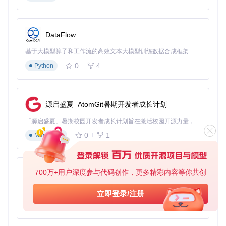
技术架构，构建了完整的知识管理闭环：
多模态内容解析引擎
Dify的文档处理流水线能够自动识别20+种文件格式，包括PD
DataFlow
F、DOCX、Markdown、HTML等。其OCR模块对扫描版文档
的识别准确率达
98.7%
，表格提取功能可保留复杂Excel的公式
基于大模型算子和工作流的高效文本大模型训练数据合成框架
和数据结构。特别值得一提的是其处理非结构化数据的能力，
0
4
Python
能从会议录音转写文本中自动提取决策点和行动项。
Dify的数据处理流水线展示了从多源数据接入到内容分块的完
源启盛夏_AtomGit暑期开发者成长计划
整流程，支持文件上传、网页抓取等多种数据源
「源启盛夏」暑期校园开发者成长计划旨在激活校园开源力量，通过积分激励、认证扶持、资源倾斜等形式，引导高校组织和开发者完成「入驻 — 建项目 — 做贡献 — 获认证 — 得资源」的完整闭环。无论你是想带领社团入驻平台的组织者，还是希望用代码贡献证明自己的开发者，都能在这里找到属于你的成长路径。
语义向量检索系统
0
1
Markdown
不同于传统的关键词匹配，Dify采用向量空间模型将文档内容
转化为高维向量。通过余弦相似度计算，系统能理解"用户认
证失败"与"登录权限错误"本质上描述的是同一问题。在我们的
测试中，这种语义检索方式将相关文档召回率提升了
62%
，同
700万+用户深度参与代码创作，更多精彩内容等你共创
时把平均检索时间从3.2秒缩短至0.4秒。
py-xiaozhi
可视化流程编排
基于Python的Xiaozhi AI，适用于想要完整Xiaozhi体验而无需拥有专用硬件的用户。
立即登录/注册
最具突破性的是Dify的工作流设计能力。技术团队无需编写代
0
1
Python
码，通过拖拽节点即可构建复杂的文档处理逻辑。我们设计的
客户合同自动处理流程包含12个处理节点，从格式校验、关键