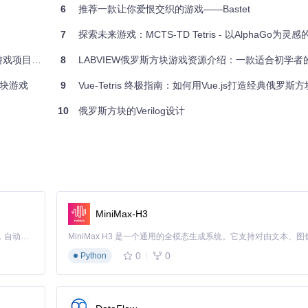
6
推荐一款让你爱恨交织的游戏——Bastet
7
探索未来游戏：MCTS-TD Tetris - 以AlphaGo为灵感的
项目推荐
8
LABVIEW俄罗斯方块游戏资源介绍：一款适合初学者
方块游戏
9
Vue-Tetris 终极指南：如何用Vue.js打造经典俄罗斯
10
俄罗斯方块的Verilog设计
MiniMax-H3
Claude Code 的开源替代方案。连接任意大模型，编辑代码，运行命令，自动验证 — 全自动执行。用 Rust 构建，极致性能。 ｜ An open-source alternative to Claude Code. Connect any LLM, edit code, run commands, and verify changes — autonomously. Built in Rust for speed. Get Started
0
0
Python