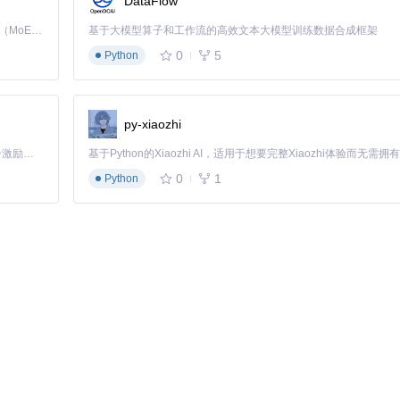
DataFlow
Kimi K3 是Kimi能力最强的模型：这是一个拥有 2.8 万亿参数的混合专家（MoE）模型，具备原生视觉理解能力，并支持 100 万 token 的上下文窗口。
基于大模型算子和工作流的高效文本大模型训练数据合成框架
0
5
Python
py-xiaozhi
「源启盛夏」暑期校园开发者成长计划旨在激活校园开源力量，通过积分激励、认证扶持、资源倾斜等形式，引导高校组织和开发者完成「入驻 — 建项目 — 做贡献 — 获认证 — 得资源」的完整闭环。无论你是想带领社团入驻平台的组织者，还是希望用代码贡献证明自己的开发者，都能在这里找到属于你的成长路径。
0
1
Python