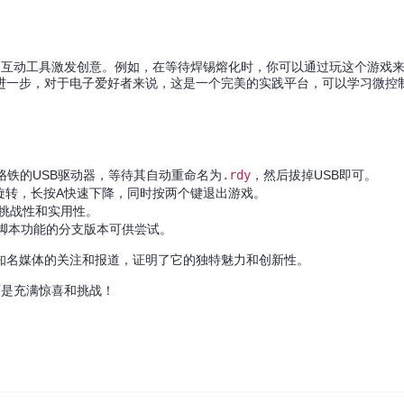
独特的互动工具激发创意。例如，在等待焊锡熔化时，你可以通过玩这个游戏
进一步，对于电子爱好者来说，这是一个完美的实践平台，可以学习微控
烙铁的USB驱动器，等待其自动重命名为
.rdy
，然后拔掉USB即可。
B旋转，长按A快速下降，同时按两个键退出游戏。
挑战性和实用性。
脚本功能的分支版本可供尝试。
r News等知名媒体的关注和报道，证明了它的独特魅力和创新性。
，而是充满惊喜和挑战！