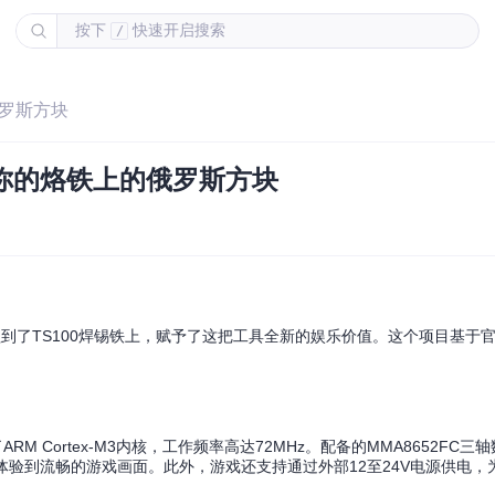
按下
快速开启搜索
/
俄罗斯方块
- 你的烙铁上的俄罗斯方块
到了TS100焊锡铁上，赋予了这把工具全新的娱乐价值。这个项目基于官方的m
载了ARM Cortex-M3内核，工作频率高达72MHz。配备的MMA8652FC
屏幕上体验到流畅的游戏画面。此外，游戏还支持通过外部12至24V电源供电