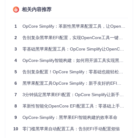
在构建EFI前自动检查OpenCorePkg和kext文件的最新版本，
相关内容推荐
确保用户始终使用经过验证的稳定组件。通过增量更新技术，
仅下载必要的更新内容，显著提升配置效率。
1
OpCore Simplify：革新性黑苹果配置工具，让OpenCore EFI创建智能化与轻松化
OpCore-Simplify主界面展示，包含欢迎信息和操作指引，为
用户提供直观的配置入口
2
告别复杂黑苹果EFI配置，实现OpenCore工具一键自动化部署
3
零基础黑苹果配置工具：OpCore Simplify让OpenCore安装像搭积木一样简单
技术解析：模块化设计的创新实践
4
OpCore-Simplify智能构建：如何用开源工具实现黑苹果EFI效率提升93%？
硬件抽象层架构
5
告别复杂配置！OpCore Simplify：零基础也能轻松生成黑苹果EFI的神器
系统采用分层设计理念，通过硬件抽象层将具体硬件特性与配
置逻辑分离。这一设计使工具能够快速适配新硬件，只需更新
硬件数据库而无需修改核心配置逻辑。硬件数据存储采用JSO
6
黑苹果配置工具OpCore Simplify：新手友好的EFI自动生成方案与效率提升指南
N格式，便于社区贡献和维护。
7
3分钟搞定黑苹果EFI配置：OpCore Simplify让新手也能轻松上手的智能工具
决策引擎工作原理
8
革新性智能化OpenCore EFI配置工具：零基础上手黑苹果的终极解决方案
核心决策引擎基于规则推理系统，结合硬件数据库中的兼容性
数据，为不同硬件组合生成最优配置方案。引擎会分析硬件特
9
OpCore-Simplify：黑苹果EFI智能构建的效率革命
性与macOS内核需求的匹配度，自动启用必要的补丁和驱
动，同时禁用不兼容组件。
10
零门槛黑苹果自动配置工具：告别EFI手动配置烦恼
动态资源管理系统