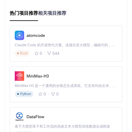
资源管理模块负责组件的获取、验证和版本控制。通过Git仓库
监控和校验机制，确保所有组件的完整性和安全性。系统会根
热门项目推荐
相关项目推荐
据硬件配置动态筛选所需组件，避免资源浪费和版本冲突。
应用场景：满足多样化配置需求
atomcode
个人用户快速部署
Claude Code 的开源替代方案。连接任意大模型，编辑代码，运行命令，自动验证 — 全自动执行。用 Rust 构建，极致性能。 ｜ An open-source alternative to Claude Code. Connect any LLM, edit code, run commands, and verify changes — autonomously. Built in Rust for speed. Get Started
对于希望在个人电脑体验macOS的用户，OpCore-Simplify提
0
544
Rust
供了零技术门槛的解决方案。只需通过简单的图形界面操作，
即可完成专业级EFI配置。特别适合笔记本用户，工具会自动
优化电源管理和硬件适配，延长电池使用时间。
MiniMax-H3
多设备管理与维护
企业或工作室环境中，管理员可通过工具快速为不同硬件配置
MiniMax H3 是一个通用的全模态生成系统。它支持对由文本、图像、视频和音频组成的多模态上下文进行统一理解，并能生成分辨率高达 2K、时长可达 15 秒的带原生立体声音频的视频。得益于面向任务泛化的系统设计，H3 在预训练阶段就已具备广泛的多模态上下文理解与生成能力，能够出色地执行复杂的多模态指令。
的设备生成定制化EFI。支持配置文件的导出与导入，便于在
0
0
Python
多台设备间快速部署相同配置标准，大幅降低维护成本。
硬件报告选择界面，用户可导入或生成系统硬件信息，作为配
DataFlow
置基础
基于大模型算子和工作流的高效文本大模型训练数据合成框架
操作指南：四步完成专业配置