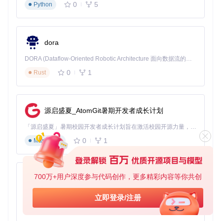
0
5
Python
首先获取项目源码并进入工作目录：
git 
clone
dora
cd
DORA (Dataflow-Oriented Robotic Architecture 面向数据流的机器人架构) 是为 AI 与具身智能机器人打造的高性能开发框架，以数据流范式重构开发逻辑，原生支持分布式部署与端边云协同 —— 无需复杂适配，即可实现一体端到端具身大小脑、VLA等模型部署，无缝衔接感知、推理、控制全链路，让 AI 能力与机器人动作深度融合。 依托 Rust 内核与零拷贝通信技术，它将具身大小脑、VLA等模型推理、多模态数据融合延迟压缩至微秒级，同时兼容 ROS2 生态与国产 AI 芯片，彻底降低具身智能机器人的开发门槛，让分布式部署下的 AI 赋能创新更高效、更灵活。
安装必要的Python依赖包：
0
1
Rust
源启盛夏_AtomGit暑期开发者成长计划
根据操作系统选择启动方式：
「源启盛夏」暑期校园开发者成长计划旨在激活校园开源力量，通过积分激励、认证扶持、资源倾斜等形式，引导高校组织和开发者完成「入驻 — 建项目 — 做贡献 — 获认证 — 得资源」的完整闭环。无论你是想带领社团入驻平台的组织者，还是希望用代码贡献证明自己的开发者，都能在这里找到属于你的成长路径。
Windows系统：双击运行OpCore-Simplify.bat
0
1
Markdown
macOS系统：终端执行OpCore-Simplify.command
Linux系统：通过Python运行主程序
python OpCore-Simp
lify.py
700万+用户深度参与代码创作，更多精彩内容等你共创
py-xiaozhi
启动后，系统会引导完成硬件报告导入、兼容性验证、参数配
置和EFI生成四个核心步骤。每个步骤都有详细的提示和验证
基于Python的Xiaozhi AI，适用于想要完整Xiaozhi体验而无需拥有专用硬件的用户。
机制，确保配置过程的准确性。
立即登录/注册
0
1
Python