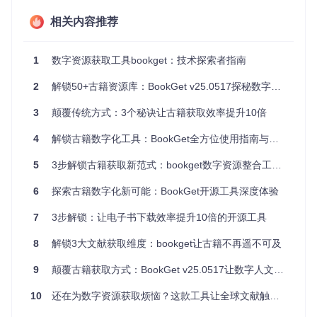
古籍善本高
约2小时（格
约12分钟
10倍
清图片集
式转换）
（自动处理）
相关内容推荐
场景化应用：三大典型场景的实战方案
1
数字资源获取工具bookget：技术探索者指南
场景一：高校图书馆的学术研究资源管理
2
解锁50+古籍资源库：BookGet v25.0517探秘数字文献获取新范式
适用人群
：需要频繁获取学术文献的研究生与科研人员
3
颠覆传统方式：3个秘诀让古籍获取效率提升10倍
操作目标
：从多个大学数字图书馆批量下载专题论文
预期结果
：30分钟内完成20篇核心文献的自动分类与归档
4
解锁古籍数字化工具：BookGet全方位使用指南与功能解析
实施步骤
：
5
3步解锁古籍获取新范式：bookget数字资源整合工具全解析
配置学术模式：在工具设置中启用"学术资源优先"选项，
6
探索古籍数字化新可能：BookGet开源工具深度体验
自动优化文献元数据提取
导入URL列表：通过文本文件批量导入不同图书馆的文献
7
3步解锁：让电子书下载效率提升10倍的开源工具
链接
设置存储规则：按"作者/期刊/年份"三级目录结构自动保存
8
解锁3大文献获取维度：bookget让古籍不再遥不可及
PDF文件
9
颠覆古籍获取方式：BookGet v25.0517让数字人文研究效率提升300%
工具会自动处理不同图书馆的访问限制，智能调整请求频率，
并生成包含文献引用信息的README文件，大幅简化文献管理
10
还在为数字资源获取烦恼？这款工具让全球文献触手可及
流程。