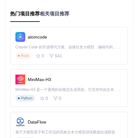
场景二：古籍数字化保护项目
适用人群
：文化机构工作人员与古籍爱好者
热门项目推荐
相关项目推荐
操作目标
：从数字图书馆获取高清古籍影像并建立本地备份
预期结果
：完整获取明清善本影像，自动生成可检索的目录索
引
atomcode
实施步骤
：
Claude Code 的开源替代方案。连接任意大模型，编辑代码，运行命令，自动验证 — 全自动执行。用 Rust 构建，极致性能。 ｜ An open-source alternative to Claude Code. Connect any LLM, edit code, run commands, and verify changes — autonomously. Built in Rust for speed. Get Started
启用高清模式：在下载设置中选择TIFF格式与最高分辨率
0
541
设置断点续传：针对大型资源开启任务自动恢复功能
Rust
启动元数据提取：自动识别古籍的卷次、页码等信息并生
成XML索引
工具的智能分块下载技术能够有效应对大型影像文件的传输挑
MiniMax-H3
战，配合校验机制确保数据完整性，特别适合珍贵文献的数字
化保存工作。
MiniMax H3 是一个通用的全模态生成系统。它支持对由文本、图像、视频和音频组成的多模态上下文进行统一理解，并能生成分辨率高达 2K、时长可达 15 秒的带原生立体声音频的视频。得益于面向任务泛化的系统设计，H3 在预训练阶段就已具备广泛的多模态上下文理解与生成能力，能够出色地执行复杂的多模态指令。
0
0
Python
场景三：教学资源整合
适用人群
：需要收集教学材料的教育工作者
操作目标
：从开放教育资源平台批量获取多媒体教学素材
预期结果
：建立分类清晰的课程资源库，包含文本、图片与视
DataFlow
频内容
基于大模型算子和工作流的高效文本大模型训练数据合成框架
实施步骤
：