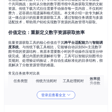
个共同挑战：如何从分散的数字图书馆中高效获取完整的文献
资源。传统下载方式往往需要手动保存每一页内容，不仅耗时
费力，还容易出现遗漏和格式混乱。本文将介绍一款专为解决
这一痛点设计的批量资源获取工具，通过智能任务调度与多源
适配技术，帮助用户轻松实现数字资源的高效管理与获取。
价值定位：重新定义数字资源获取效率
批量资源获取工具的核心价值在于其
跨平台适配能力
与
智能调
度系统
。与传统下载工具相比，它能够自动识别50+主流数字
图书馆的资源结构，将原本需要数小时的手动操作压缩至分钟
级完成。通过内置的资源解析引擎，工具可以智能识别图书分
页规则、处理验证码验证，并自动生成标准化的目录结构，彻
底解决了分散资源管理的难题。
常见任务效率对比表
效率提
任务类型
传统方法耗时
工具处理耗时
升倍数
单本500页
约90分钟（手
约8分钟（自
11倍
登录后查看全文
图书下载
动保存）
动批量）
10本学术论
约3小时（多
约25分钟
7.2倍
文集获取
平台切换）
（统一调度）