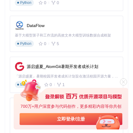
0
0
机型差异化认知不足
Python
不同MacBook机型的散热设计差异显著。16英寸机型的双风
扇系统可承受更高转速，而MacBook Air的单风扇设计则需要
更保守的设置策略。盲目套用他人配置可能导致适得其反的效
DataFlow
果。
基于大模型算子和工作流的高效文本大模型训练数据合成框架
🔄 硬件兼容性探索：不同Mac机型的优化策略
0
5
Python
通过对多款Mac机型的测试，我们发现：MacBook Air (2018-
2020)采用单风扇加被动散热设计，建议将转速控制在2000-2
500RPM区间，重点关注CPU温度变化；MacBook Pro 13"无
源启盛夏_AtomGit暑期开发者成长计划
Touch Bar版本采用紧凑设计，需在2200-3000RPM范围内平
衡散热与噪音；而MacBook Pro 16"机型凭借双风扇独立散热
「源启盛夏」暑期校园开发者成长计划旨在激活校园开源力量，通过积分激励、认证扶持、资源倾斜等形式，引导高校组织和开发者完成「入驻 — 建项目 — 做贡献 — 获认证 — 得资源」的完整闭环。无论你是想带领社团入驻平台的组织者，还是希望用代码贡献证明自己的开发者，都能在这里找到属于你的成长路径。
系统，可在2500-3500RPM范围内实现更精细的温度控制。
0
1
Markdown
✅ 效果验证方法论：科学评估散热优化效果
基准测试阶段：运行Cinebench R23记录默认设置下的温
700万+用户深度参与代码创作，更多精彩内容等你共创
py-xiaozhi
度曲线和跑分数据
配置调整阶段：通过smcFanControl应用新的风扇控制策
基于Python的Xiaozhi AI，适用于想要完整Xiaozhi体验而无需拥有专用硬件的用户。
立即登录/注册
略
0
1
Python
压力测试阶段：使用Intel Power Gadget监控持续高负载