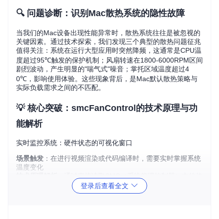
🔍 问题诊断：识别Mac散热系统的隐性故障
当我们的Mac设备出现性能异常时，散热系统往往是被忽视的
关键因素。通过技术探索，我们发现三个典型的散热问题征兆
值得关注：系统在运行大型应用时突然降频，这通常是CPU温
度超过95℃触发的保护机制；风扇转速在1800-6000RPM区间
剧烈波动，产生明显的"喘气式"噪音；掌托区域温度超过4
0℃，影响使用体验。这些现象背后，是Mac默认散热策略与
实际负载需求之间的不匹配。
💡 核心突破：smcFanControl的技术原理与功
能解析
实时监控系统：硬件状态的可视化窗口
场景触发
：在进行视频渲染或代码编译时，需要实时掌握系统
温度变化
技术原理解析
：通过直接读取SMC（系统管理控制器）中的传
感器数据，该功能能够实时采集并显示CPU、GPU及各核心区
登录后查看全文
域温度，采样频率达到每秒2次
操作价值
：当温度超过85℃时自动发出预警，让用户能够在系
统降频前采取干预措施，保持工作流的连续性