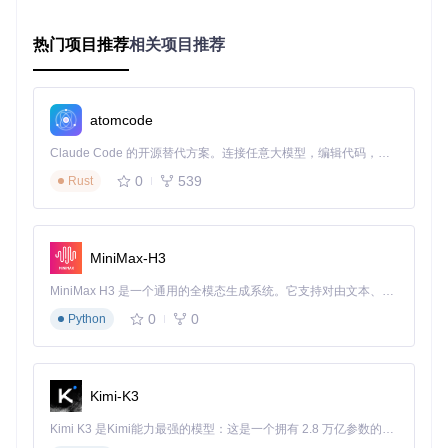
专业开发场景（高级配置）
热门项目推荐
相关项目推荐
用户痛点：多线程编译时频繁出现系统不稳定
技术原理：基于温度阈值的动态调节策略，实现散热与性能的
智能平衡
实际效果：配置温度触发阈值为80℃，当超过该值时自动提升
atomcode
转速至3800RPM，可使编译效率提升25%，同时将系统崩溃
概率降至0.5%以下
Claude Code 的开源替代方案。连接任意大模型，编辑代码，运行命令，自动验证 — 全自动执行。用 Rust 构建，极致性能。 ｜ An open-source alternative to Claude Code. Connect any LLM, edit code, run commands, and verify changes — autonomously. Built in Rust for speed. Get Started
❌ 技术误区解析：重新认识风扇控制
0
539
Rust
转速与散热的非线性关系
许多用户认为风扇转速越高散热效果越好，实际探索发现：当
MiniMax-H3
转速超过4500RPM后，散热效率提升幅度不到5%，但噪音会
增加15分贝以上。最佳实践是根据实际温度动态调整，而非一
MiniMax H3 是一个通用的全模态生成系统。它支持对由文本、图像、视频和音频组成的多模态上下文进行统一理解，并能生成分辨率高达 2K、时长可达 15 秒的带原生立体声音频的视频。得益于面向任务泛化的系统设计，H3 在预训练阶段就已具备广泛的多模态上下文理解与生成能力，能够出色地执行复杂的多模态指令。
味追求高转速。
0
0
Python
持久化设置的潜在风险
部分用户希望设置永久生效，然而smcFanControl的设计理念
是重启后恢复默认设置。这种安全机制防止了错误配置导致的
Kimi-K3
硬件损伤。更优方案是创建场景配置文件，按需加载不同设
置。
Kimi K3 是Kimi能力最强的模型：这是一个拥有 2.8 万亿参数的混合专家（MoE）模型，具备原生视觉理解能力，并支持 100 万 token 的上下文窗口。