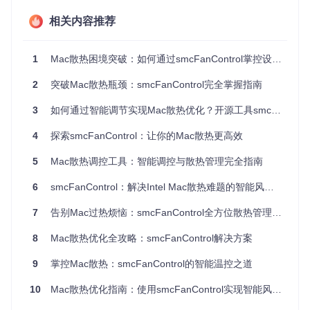
智能转速调节：突破系统限制的关键功能
相关内容推荐
场景触发
：处理4K视频导出时，系统频繁因过热中断
技术原理解析
：通过向SMC发送自定义指令，绕过系统默认的
1
Mac散热困境突破：如何通过smcFanControl掌控设备温度
转速曲线限制，实现风扇转速的精确控制，调节精度可达±50
RPM
操作价值
：当设置最小转速为3500RPM时，可使CPU温度降
2
突破Mac散热瓶颈：smcFanControl完全掌握指南
低约16℃，同时将视频导出时间缩短28%
3
如何通过智能调节实现Mac散热优化？开源工具smcFanControl全攻略
🛠️ 场景化解决方案：从基础到专业的三级配置
4
探索smcFanControl：让你的Mac散热更高效
日常办公场景（初级配置）
5
Mac散热调控工具：智能调控与散热管理完全指南
用户痛点：视频会议时设备发热导致画面卡顿
6
smcFanControl：解决Intel Mac散热难题的智能风扇管理方案
技术原理：通过适度提高风扇转速，维持CPU温度在65℃以下
实际效果：将风扇最小转速设置为2400RPM，可使视频会议
7
告别Mac过热烦恼：smcFanControl全方位散热管理指南
期间的CPU占用率降低30%，同时保持50分贝以下的噪音水平
创意设计场景（中级配置）
8
Mac散热优化全攻略：smcFanControl解决方案
用户痛点：Photoshop处理大型RAW文件时操作延迟
9
掌控Mac散热：smcFanControl的智能温控之道
技术原理：平衡CPU与GPU散热需求，实施差异化转速控制
实际效果：设置风扇转速为3000-3200RPM区间，可使图像处
10
Mac散热优化指南：使用smcFanControl实现智能风扇管理
理速度提升15-20%，同时避免因过热导致的文件损坏风险