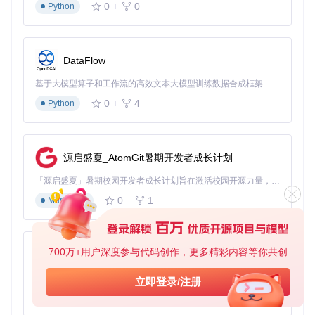
B. 内容分析和二次创作
0
0
Python
C. 跨设备查看和分享
根据你的选择，猫抓将为你推荐最适合的功能模块和使用技
巧。
DataFlow
实战应用：五大场景的效率革命
基于大模型算子和工作流的高效文本大模型训练数据合成框架
0
4
Python
1. 终身学习资料库建设
场景
：职场人王工需要持续学习行业知识，但付费课程有效期
短，无法反复观看。
源启盛夏_AtomGit暑期开发者成长计划
解决方案
：使用猫抓的课程保存功能，三步实现永久学习资源
库：
「源启盛夏」暑期校园开发者成长计划旨在激活校园开源力量，通过积分激励、认证扶持、资源倾斜等形式，引导高校组织和开发者完成「入驻 — 建项目 — 做贡献 — 获认证 — 得资源」的完整闭环。无论你是想带领社团入驻平台的组织者，还是希望用代码贡献证明自己的开发者，都能在这里找到属于你的成长路径。
0
1
Markdown
打开课程页面，点击猫抓图标激活资源嗅探
在弹出面板中勾选需要保存的视频资源
设置自动命名规则，点击"下载所选"完成保存
700万+用户深度参与代码创作，更多精彩内容等你共创
py-xiaozhi
图：猫抓资源嗅探主界面，显示检测到的视频资源列表，支持
基于Python的Xiaozhi AI，适用于想要完整Xiaozhi体验而无需拥有专用硬件的用户。
立即登录/注册
批量选择和一键下载
0
1
Python
通过这种方式，王工将所有课程视频保存到本地，建立了个人