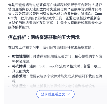
你是否也曾遇到过想要保存在线课程却受限于平台限制？是否
曾因直播内容无法回放而错失重要信息？在数字资源爆炸的今
天，高效获取和管理网络媒体已成为必备技能。猫抓Cat-Catc
h作为一款开源的资源捕获效率工具，正通过创新技术重新定
义我们与网络资源的互动方式，让每个人都能轻松掌握专业级
媒体解析能力。
痛点解析：网络资源获取的五大困境
在日常工作和学习中，我们经常面临各种资源获取难题：
时效性限制
：付费课程到期后无法访问，精心整理的学习资
料付诸东流
格式障碍
：遇到m3u8、mpd等流媒体格式时，普通下载工
具无能为力
操作繁琐
：需要安装多个软件才能完成从解析到下载的全流
程
设备壁垒
：电脑上捕获的资源难以快速传输到移动设备
语言障碍
：国外优质工具界面复杂，语言不通导致功能无法
登录后查看全文
充分利用
这些痛点不仅浪费宝贵时间，更限制了我们对网络资源的有效
利用。猫抓Cat-Catch正是为解决这些问题而生，通过一站式