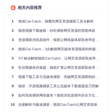
解决方案，让资源获取变得简单高效。
相关内容推荐
核心突破：重新定义资源捕获技术
1
猫抓Cat-Catch：颠覆性网页资源捕获工具全解析
猫抓Cat-Catch以"技术民主化"为核心理念，将专业级媒体解析
能力封装为简单易用的浏览器扩展。其核心突破点在于：
2
猫抓视频下载秘籍：轻松捕获网页资源的智能神器
多场景媒体解析引擎
3
资源捕获浏览器插件：猫抓让网络媒体获取效率提升300%的秘密
无论是静态资源还是动态加载的媒体内容，猫抓都能精准识
别。通过深度分析网页加载流程，智能过滤并提取视频、音
4
猫抓Cat-Catch：3步解锁网页媒体资源嗅探的终极指南
频、图片等资源，支持MP4、WebM、m3u8、mpd等多种格
式。
5
3个秘诀解锁猫抓Cat-Catch：让网页资源获取效率提升10倍
6
告别视频保存难题：猫抓扩展让网页资源获取效率提升300%
图：猫抓m3u8解析器专业界面，展示TS分片列表和下载控制
选项，支持加密内容解密和批量下载
7
视频下载工具与流媒体捕获：突破网页资源限制的高效解决方案
跨平台资源管理系统
8
猫抓：开源视频捕获工具让流媒体下载难题迎刃而解
内置的资源管理中心支持批量操作、自定义命名规则和下载路
径，让你轻松管理海量媒体文件。无论是单个文件还是整页资
9
如何高效捕获网络媒体？猫抓浏览器插件的全方位应用指南
源，都能一键捕获，效率提升显著。
10
全能解析与极速捕获：猫抓Cat-Catch让网页资源保存不再难
无限制内容保存方案