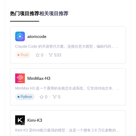
突破传统下载工具的限制，支持各种加密和动态加载的媒体内
容。通过先进的解密算法和请求拦截技术，让你能够保存那
热门项目推荐
相关项目推荐
些"无法下载"的网络资源。
功能选择器：找到最适合你的使用场景
atomcode
回答以下问题，快速定位猫抓最适合你的功能：
Claude Code 的开源替代方案。连接任意大模型，编辑代码，运行命令，自动验证 — 全自动执行。用 Rust 构建，极致性能。 ｜ An open-source alternative to Claude Code. Connect any LLM, edit code, run commands, and verify changes — autonomously. Built in Rust for speed. Get Started
你主要需要捕获哪种类型的资源？
0
533
Rust
A. 在线课程和教学视频
B. 直播内容和流媒体
C. 图片和设计素材
MiniMax-H3
你遇到的最大困难是什么？
MiniMax H3 是一个通用的全模态生成系统。它支持对由文本、图像、视频和音频组成的多模态上下文进行统一理解，并能生成分辨率高达 2K、时长可达 15 秒的带原生立体声音频的视频。得益于面向任务泛化的系统设计，H3 在预训练阶段就已具备广泛的多模态上下文理解与生成能力，能够出色地执行复杂的多模态指令。
A. 无法找到资源真实地址
0
0
Python
B. 下载速度慢或经常中断
C. 资源格式不兼容无法播放
你通常如何使用捕获的资源？
Kimi-K3
A. 离线学习和复习
Kimi K3 是Kimi能力最强的模型：这是一个拥有 2.8 万亿参数的混合专家（MoE）模型，具备原生视觉理解能力，并支持 100 万 token 的上下文窗口。