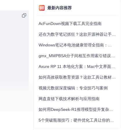
最新内容推荐
AcFunDown视频下载工具完全指南
还在为数字笔记抓狂？这款开源神器让手写批注效率提升300%
Windows笔记本电池健康管理全指南：从根源解决电池损耗问题
gmx_MMPBSA分子间相互作用索引错误的深度诊断与解决
Axure RP 11 本地化方案：Mac中文界面优化与原型设计工具汉化全指南
如何高效获取教育资源？这款工具让教材下载效率提升80%
视频元数据深度编辑：专业技巧与案例
网盘直链下载技术解析与应用指南
如何用DeepSeek-R1推理模型提升复杂任务解决能力：完整指南
5个突破瓶颈技巧：硬件优化工具让你的电脑性能提升30%