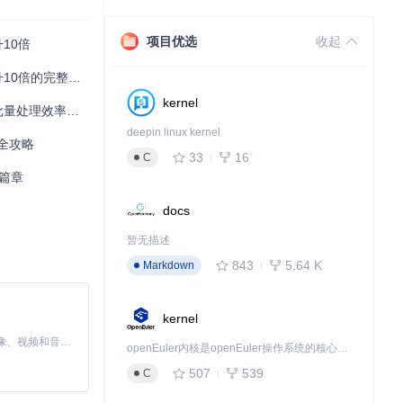
项目优选
收起
升10倍
10倍的完整指南
kernel
理效率提升10倍
deepin linux kernel
具全攻略
33
16
C
新篇章
docs
暂无描述
843
5.64 K
Markdown
kernel
MiniMax H3 是一个通用的全模态生成系统。它支持对由文本、图像、视频和音频组成的多模态上下文进行统一理解，并能生成分辨率高达 2K、时长可达 15 秒的带原生立体声音频的视频。得益于面向任务泛化的系统设计，H3 在预训练阶段就已具备广泛的多模态上下文理解与生成能力，能够出色地执行复杂的多模态指令。
openEuler内核是openEuler操作系统的核心，既是系统性能与稳定性的基石，也是连接处理器、设备与服务的桥梁。
507
539
C