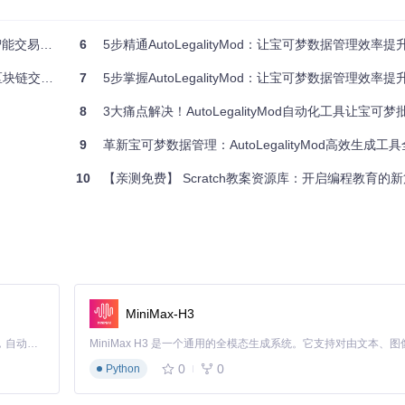
场制造的未来
6
5步精通AutoLegalityMod：让宝可梦数据管理效率提
链交互工具
7
5步掌握AutoLegalityMod：让宝可梦数据管理效率提升
8
3大痛点解决！AutoLegalityMod自动化工具让宝可梦批量处
9
革新宝可梦数据管理：AutoLegalityMod高效生成工
10
【亲测免费】 Scratch教案资源库：开启编程教育的
MiniMax-H3
Claude Code 的开源替代方案。连接任意大模型，编辑代码，运行命令，自动验证 — 全自动执行。用 Rust 构建，极致性能。 ｜ An open-source alternative to Claude Code. Connect any LLM, edit code, run commands, and verify changes — autonomously. Built in Rust for speed. Get Started
0
0
Python
而异。以下是一个常见的启动文件示例：