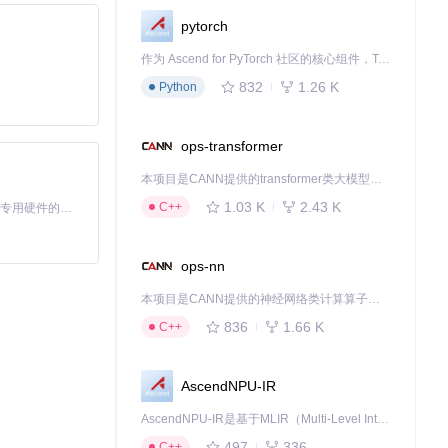
pytorch
作为 Ascend for PyTorch 社区的核心组件，TorchNPU 是昇腾专为 PyTorch 打造的深度学习适配插件，使 PyTorch 框架能够直接调用昇腾 NPU，为开发者提供昇腾 AI 处理器的超强算力。
832
1.26 K
Python
ops-transformer
本项目是CANN提供的transformer类大模型算子库，实现网络在NPU上加速计算。
1.03 K
2.43 K
C++
基于Python的Xiaozhi AI，适用于想要完整Xiaozhi体验而无需拥有专用硬件的用户。
ops-nn
本项目是CANN提供的神经网络类计算算子库，实现网络在NPU上加速计算。
836
1.66 K
C++
AscendNPU-IR
AscendNPU-IR是基于MLIR（Multi-Level Intermediate Representation）构建的，面向昇腾亲和算子编译时使用的中间表示，提供昇腾完备表达能力，通过编译优化提升昇腾AI处理器计算效率，支持通过生态框架使能昇腾AI处理器与深度调优
497
336
C++