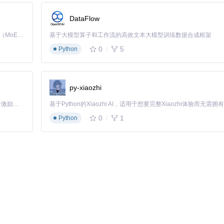
DataFlow
Kimi K3 是Kimi能力最强的模型：这是一个拥有 2.8 万亿参数的混合专家（MoE）模型，具备原生视觉理解能力，并支持 100 万 token 的上下文窗口。
基于大模型算子和工作流的高效文本大模型训练数据合成框架
0
5
Python
py-xiaozhi
「源启盛夏」暑期校园开发者成长计划旨在激活校园开源力量，通过积分激励、认证扶持、资源倾斜等形式，引导高校组织和开发者完成「入驻 — 建项目 — 做贡献 — 获认证 — 得资源」的完整闭环。无论你是想带领社团入驻平台的组织者，还是希望用代码贡献证明自己的开发者，都能在这里找到属于你的成长路径。
0
1
Python
ld!"。
置文件示例：