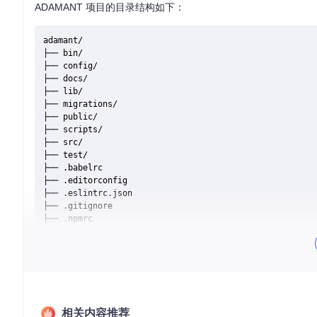
ADAMANT 项目的目录结构如下：
adamant/

├── bin/

├── config/

├── docs/

├── lib/

├── migrations/

├── public/

├── scripts/

├── src/

├── test/

├── .babelrc

├── .editorconfig

├── .eslintrc.json

├── .gitignore

├── .npmrc

├── .prettierrc

├── LICENSE

├── package.json

├── README.md

目录介绍：
相关内容推荐
bin/
: 包含项目的可执行文件。