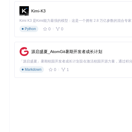
Kimi-K3
// src/index.js
const
 express = 
require
(
'express'
const
 app = 
express
0
0
Python
const
 port = process.
env
.
PORT
 || 
3000
;

app.
get
(
'/'
, 
(
req, res
) =>
 {

  res.
send
(
'Hello World!'
);

源启盛夏_AtomGit暑期开发者成长计划
});

app.
listen
(port, 
() =>
 {

0
1
console
Markdown
.
log
(
`Server is running on port 
${port}
`
);

启动文件介绍：
express
: 使用 Express 框架创建一个 Web 服务器。
app.get('/', ...)
: 定义一个路由，当访问根路径时返回 "Hello Wor
app.listen(port, ...)
: 启动服务器并监听指定端口。
3. 项目配置文件介绍
项目的配置文件通常位于
config/
目录下，以下是一个常见的配