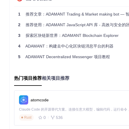
config/
: 包含项目的配置文件。
docs/
: 包含项目的文档文件。
1
推荐文章：ADAMANT Trading & Market making bot — 智能交易与市
lib/
: 包含项目的库文件。
migrations/
: 包含数据库迁移文件。
2
推荐使用：ADAMANT JavaScript API 库 - 高效与安全的区块
public/
: 包含公开的静态文件。
scripts/
: 包含项目的脚本文件。
3
探索区块链新世界：ADAMANT Blockchain Explorer
src/
: 包含项目的主要源代码。
test/
: 包含项目的测试文件。
4
ADAMANT：构建去中心化区块链消息平台的利器
.babelrc
: Babel 配置文件。
5
.editorconfig
ADAMANT Decentralized Messenger 项目教程
: 编辑器配置文件。
.eslintrc.json
: ESLint 配置文件。
.gitignore
: Git 忽略文件配置。
.npmrc
: npm 配置文件。
热门项目推荐
相关项目推荐
.prettierrc
: Prettier 配置文件。
LICENSE
: 项目许可证文件。
package.json
: 项目依赖和脚本配置文件。
README.md
: 项目介绍和使用说明文件。
atomcode
yarn.lock
: Yarn 锁定文件。
2. 项目启动文件介绍
0
536
Rust
项目的启动文件通常位于
src/
目录下，具体文件名可能因项目