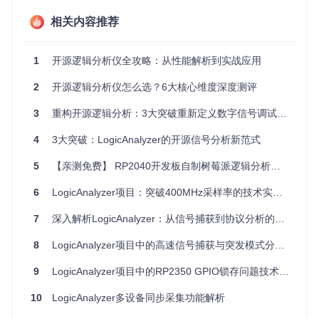
信调试中，这种架构展现出显著优势——当同时监测3组I2C总
相关内容推荐
线（6通道）、2组SPI总线（8通道）和4路GPIO中断信号（4
通道）时，仍能保持100MHz的采样率，时间分辨率达10ns。
![多通道信号捕获界面](https://raw.gitcode.com/GitHub_Trend
1
开源逻辑分析仪全攻略：从性能解析到实战应用
ing/lo/logicanalyzer/raw/4e8d9ec9fff592f7bb84490d8e3010
61a36e7f22/Wiki artwork/main ui.png?utm_source=gitcode_
2
开源逻辑分析仪怎么选？6大核心维度深度测评
repo_files)
3
重构开源逻辑分析：3大突破重新定义数字信号调试效率
图1：24通道同步采集界面，展示了I2C、SPI和UART信号的
并行分析
4
3大突破：LogicAnalyzer的开源信号分析新范式
关键技术实现体现在Firmware层的
Shared_Buffers.c
中，采
5
【亲测免费】 RP2040开发板自制树莓派逻辑分析仪uf2固件：轻松打造嵌入式开发利器
用双缓冲机制解决高速数据传输瓶颈：
6
LogicAnalyzer项目：突破400MHz采样率的技术实现与优化
// 双缓冲实现核心代码片段
void
buffer_switch
()
 {

7
深入解析LogicAnalyzer：从信号捕获到协议分析的全流程实践指南
uint32_t
 current_write = active_buffer;

    active_buffer = (active_buffer + 
1
) % 
2
;

8
LogicAnalyzer项目中的高速信号捕获与突发模式分析技术解析
// 触发DMA传输当前缓冲数据
    dma_channel_set_write_addr(dma_chan, buffers[active_b
9
LogicAnalyzer项目中的RP2350 GPIO锁存问题技术解析
// 通知主处理器处理current_write缓冲
    event_machine_post(EVENT_BUFFER_READY, current_write);
10
LogicAnalyzer多设备同步采集功能解析