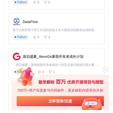
0
0
Python
y）：
# I2C协议解码状态机
def
decode
(
self
):

DataFlow
while
True
:

# 等待起始条件 (SDA下降沿且SCL为高)
基于大模型算子和工作流的高效文本大模型训练数据合成框架
        (scl, sda) = 
self
.wait_for(cond=
lambda
 s: s[
0
] ==
0
4
Python
self
.add_event(
"Start condition"
, 
"start"
)

# 读取7位设备地址
        addr = 
0
源启盛夏_AtomGit暑期开发者成长计划
for
 i 
in
range
(
7
):

            scl, sda = 
self
.wait_for_edge(
"scl"
, rising=
T
「源启盛夏」暑期校园开发者成长计划旨在激活校园开源力量，通过积分激励、认证扶持、资源倾斜等形式，引导高校组织和开发者完成「入驻 — 建项目 — 做贡献 — 获认证 — 得资源」的完整闭环。无论你是想带领社团入驻平台的组织者，还是希望用代码贡献证明自己的开发者，都能在这里找到属于你的成长路径。
            addr = (addr << 
1
) | sda

# 读取读写位
0
1
Markdown
        scl, sda = 
self
.wait_for_edge(
"scl"
, rising=
True
)

        rw = sda

self
.add_event(
f"Address: 0x
{addr:02X}
{
'Read'
if
700万+用户深度参与代码创作，更多精彩内容等你共创
py-xiaozhi
# 等待ACK
基于Python的Xiaozhi AI，适用于想要完整Xiaozhi体验而无需拥有专用硬件的用户。
立即登录/注册
        scl, sda = 
self
.wait_for_edge(
"scl"
, rising=
True
)

0
1
Python
self
.add_event(
"ACK"
if
 sda == 
0
else
"NACK"
, 
"ac