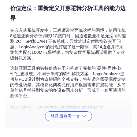
价值定位：重新定义开源逻辑分析工具的能力边
界
在嵌入式系统开发中，工程师常常面临这样的困境：使用传统
8通道逻辑分析仪调试I2C接口时，因通道数量不足无法同时监
测I2C、SPI和UART三条总线，导致难以定位跨协议交互问
题。LogicAnalyzer的出现打破了这一限制，其24通道并行采
集能力配合100MHz采样率，为复杂数字系统调试提供了专业
级解决方案。
这款开源工具的独特价值在于它构建了完整的"硬件-固件-软
件"生态系统。不同于单纯的软件解决方案，LogicAnalyzer提
供从PCB设计到协议解码的全栈支持，特别适合需要深度定制
的专业场景。其模块化架构允许用户根据需求扩展功能，从简
单的信号捕获到复杂的多设备同步分析，形成了一套可演进的
测试平台。
核心能力：多维度技术突破的实战验证
登录后查看全文
破解：多通道同步采集的时序难题
LogicAnalyzer采用RP2040双核处理器架构，通过专用PIO状
态机实现24通道的并行数据采集。在STM32与传感器阵列通