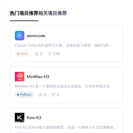
实测数据显示，在连续采集256k样本时，该机制可将数据丢失
率控制在0.01%以下，远低于同类开源工具1-2%的典型值。
热门项目推荐
相关项目推荐
解析：协议解码引擎的底层实现机制
LogicAnalyzer的协议解码能力建立在灵活的插件架构上，支
atomcode
持超过80种协议。以I2C协议解码为例，其实现包含三个关键
环节：
Claude Code 的开源替代方案。连接任意大模型，编辑代码，运行命令，自动验证 — 全自动执行。用 Rust 构建，极致性能。 ｜ An open-source alternative to Claude Code. Connect any LLM, edit code, run commands, and verify changes — autonomously. Built in Rust for speed. Get Started
信号边沿检测
：通过PIO状态机捕获SCL/SDA线上的跳变
0
536
Rust
事件
时序参数提取
：计算起始条件、数据位宽、ACK/NACK等
信号特征
MiniMax-H3
数据帧重组
：根据I2C规范将时序信号转换为设备地址、寄
存器和数据值
MiniMax H3 是一个通用的全模态生成系统。它支持对由文本、图像、视频和音频组成的多模态上下文进行统一理解，并能生成分辨率高达 2K、时长可达 15 秒的带原生立体声音频的视频。得益于面向任务泛化的系统设计，H3 在预训练阶段就已具备广泛的多模态上下文理解与生成能力，能够出色地执行复杂的多模态指令。
![I2C协议分析结果](https://raw.gitcode.com/GitHub_Trendin
0
0
Python
g/lo/logicanalyzer/raw/4e8d9ec9fff592f7bb84490d8e301061
a36e7f22/Wiki artwork/I2C analyzed.png?utm_source=gitco
de_repo_files)
图2：I2C协议分析界面，显示主从设备通信过程及数据解析结
Kimi-K3
果
Kimi K3 是Kimi能力最强的模型：这是一个拥有 2.8 万亿参数的混合专家（MoE）模型，具备原生视觉理解能力，并支持 100 万 token 的上下文窗口。
以下是I2C解码器的核心状态机实现（来自decoders/i2c/pd.p