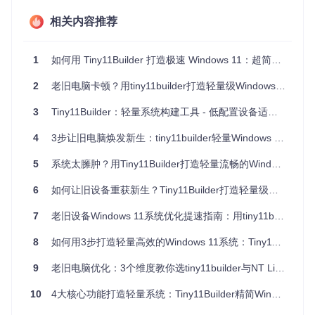
│  ├─预期系统体积：约10GB

│  └─维护需求：需要后续组件更新

相关内容推荐
└─否 → 选择极致精简方案（tiny11Coremaker.ps1）

   ├─设备用途：虚拟机测试/临时环境

   ├─预期系统体积：约6GB

1
如何用 Tiny11Builder 打造极速 Windows 11：超简单精简镜像制作教程
2
老旧电脑卡顿？用tiny11builder打造轻量级Windows系统，30分钟焕新体验
📌
核心要点
：系统臃肿的本质是"功能冗余"与"硬件能力"的错
3
Tiny11Builder：轻量系统构建工具 - 低配置设备适用指南
配。tiny11builder通过精准移除非必要组件，重建系统与硬件
的平衡关系，使老旧设备重获新生。
4
3步让旧电脑焕发新生：tiny11builder轻量Windows 11系统制作全指南
二、解析tiny11builder工具：轻量级系统构建引
5
系统太臃肿？用Tiny11Builder打造轻量流畅的Windows 11体验
擎
6
如何让旧设备重获新生？Tiny11Builder打造轻量级Windows 11系统全指南
2.1 工具架构与核心组件
7
老旧设备Windows 11系统优化提速指南：用tiny11builder让低配电脑焕发新生
tiny11builder采用模块化设计，主要由三个功能模块构成：
8
如何用3步打造轻量高效的Windows 11系统：Tiny11Builder系统优化工具全解析
镜像处理模块
：负责ISO文件解析、WIM/ESD格式转换
组件管理模块
：基于Windows部署映像服务（DISM）实现
9
老旧电脑优化：3个维度教你选tiny11builder与NT Lite，让低配设备焕发新生
组件增删
10
4大核心功能打造轻量系统：Tiny11Builder精简Windows 11完全指南
配置优化模块
：调整系统设置、预配置用户环境