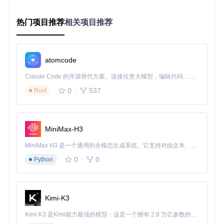
这种架构类似"系统定制工厂"，原材料是官方Windows ISO，
生产线是PowerShell脚本，最终产品是定制化的精简系统镜
像。
热门项目推荐
相关项目推荐
2.2 两种脚本的技术参数对比
参数
tiny11maker.ps1
tiny11Coremaker.ps1
（常规精简）
（极致精简）
项
atomcode
目标
~10GB
~6GB
Claude Code 的开源替代方案。连接任意大模型，编辑代码，运行命令，自动验证 — 全自动执行。用 Rust 构建，极致性能。 ｜ An open-source alternative to Claude Code. Connect any LLM, edit code, run commands, and verify changes — autonomously. Built in Rust for speed. Get Started
体积
0
537
Rust
保留
✅ 支持系统更新
❌ 移除更新组件
更新
恢复
✅ 保留
❌ 移除
环境
MiniMax-H3
.NET
可选集成
必须手动指定
MiniMax H3 是一个通用的全模态生成系统。它支持对由文本、图像、视频和音频组成的多模态上下文进行统一理解，并能生成分辨率高达 2K、时长可达 15 秒的带原生立体声音频的视频。得益于面向任务泛化的系统设计，H3 在预训练阶段就已具备广泛的多模态上下文理解与生成能力，能够出色地执行复杂的多模态指令。
支持
0
0
Python
预装
保留核心应用
全部移除
应用
制作
约25分钟
约35分钟
时间
Kimi-K3
适用
Kimi K3 是Kimi能力最强的模型：这是一个拥有 2.8 万亿参数的混合专家（MoE）模型，具备原生视觉理解能力，并支持 100 万 token 的上下文窗口。
日常使用
特殊测试环境
场景