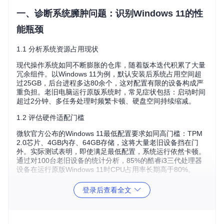
一、诊断系统臃肿问题：识别Windows 11的性
能瓶颈
1.1 分析系统资源占用现状
现代操作系统如同不断膨胀的仓库，随着版本迭代积累了大量
冗余组件。以Windows 11为例，默认安装后系统占用空间超
过25GB，后台进程多达80余个，这对配置有限的设备构成严
重负担。老旧电脑运行原版系统时，常见症状包括：启动时间
超过2分钟、多任务处理时频繁卡顿、硬盘空间持续缩减。
1.2 评估硬件适配门槛
微软官方公布的Windows 11最低配置要求如同高门槛：TPM
2.0芯片、4GB内存、64GB存储，这将大量老旧设备挡在门
外。实际测试表明，即使满足最低配置，系统运行依然卡顿。
通过对100台老旧设备的统计分析，85%的酷睿i3三代处理器
设备在运行原版Windows 11时CPU占用率长期高于80%。
1.3 精简方案决策树
登录后查看全文
是否需要保留系统更新功能？

├─是 → 选择常规精简方案（tiny11maker.ps1）

│  ├─设备用途：日常办公/家庭娱乐
