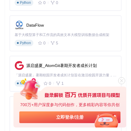
0
0
Python
2.3 运行环境准备清单
🔧
基础环境配置
：
DataFlow
硬件资源：至少20GB可用存储空间，4GB内存（推荐8G
B）
基于大模型算子和工作流的高效文本大模型训练数据合成框架
软件依赖：PowerShell 5.1或更高版本
0
5
Python
源文件：Windows 11官方ISO镜像
权限要求：管理员权限的PowerShell会话
⚠️
安全提示
：脚本执行前需配置适当权限，推荐使用
Set-Exe
源启盛夏_AtomGit暑期开发者成长计划
cutionPolicy Bypass -Scope Process
命令，该设置仅
对当前会话有效，关闭窗口后自动恢复默认安全策略。
「源启盛夏」暑期校园开发者成长计划旨在激活校园开源力量，通过积分激励、认证扶持、资源倾斜等形式，引导高校组织和开发者完成「入驻 — 建项目 — 做贡献 — 获认证 — 得资源」的完整闭环。无论你是想带领社团入驻平台的组织者，还是希望用代码贡献证明自己的开发者，都能在这里找到属于你的成长路径。
📌
核心要点
：tiny11builder不是简单的系统清理工具，而是基
0
1
Markdown
于官方Windows映像的"定制构建器"，通过精准移除组件而非
事后清理，实现真正的轻量级系统。
700万+用户深度参与代码创作，更多精彩内容等你共创
三、实施系统定制流程：从官方ISO到精简系统
py-xiaozhi
基于Python的Xiaozhi AI，适用于想要完整Xiaozhi体验而无需拥有专用硬件的用户。
立即登录/注册
3.1 环境准备与验证步骤
0
1
Python
获取工具代码