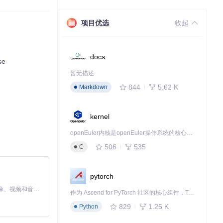
项目优选
收起
docs
se
暂无描述
844
5.62 K
Markdown
kernel
openEuler内核是openEuler操作系统的核心，既是系统性能与稳定性的基石，也是连接处理器、设备与服务的桥梁。
506
535
C
pytorch
MiniMax H3 是一个通用的全模态生成系统。它支持对由文本、图像、视频和音频组成的多模态上下文进行统一理解，并能生成分辨率高达 2K、时长可达 15 秒的带原生立体声音频的视频。得益于面向任务泛化的系统设计，H3 在预训练阶段就已具备广泛的多模态上下文理解与生成能力，能够出色地执行复杂的多模态指令。
作为 Ascend for PyTorch 社区的核心组件，TorchNPU 是昇腾专为 PyTorch 打造的深度学习适配插件，使 PyTorch 框架能够直接调用昇腾 NPU，为开发者提供昇腾 AI 处理器的超强算力。
829
1.25 K
Python