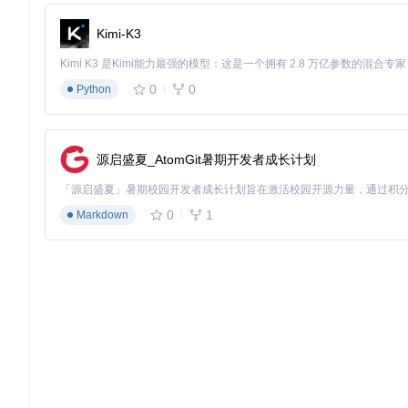
await
 desktop.
moveMouse
(
500
, 
300
);    
// 移动到用户名输入
await
 desktop.
leftClick
();           
// 点击激活输入
Kimi-K3
await
 desktop.
write
(
'dev_user'
, {    
// 输入用户名
chunkSize
: 
3
, 

delayInMs
: 
50
0
0
Python
await
 desktop.
press
([
'tab'
]);        
// 切换到密码框
2.3 实时媒体流传输
源启盛夏_AtomGit暑期开发者成长计划
内置高效屏幕捕获与传输机制，支持：
低延迟视频流（<200ms 响应时间）
0
1
Markdown
自适应码率调整（根据网络状况动态优化）
多分辨率输出（支持同时传输不同清晰度流）
E2B 桌面沙盒环境示例
3 构建三类典型应用场景
3.1 构建远程开发工作站
通过 E2B 沙盒可快速搭建云端开发环境，步骤如下：
初始化带 VS Code 的沙盒实例