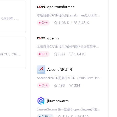
ops-transformer
本项目是CANN提供的transformer类大模型算子库，实现网络在NPU上加速计算。
Toonflow 是一款 AI 短剧漫剧工具，能够利用 AI 技术将小说自动转化为剧本，并结合 AI 生成的图片和视频，实现高效的短剧创作。借助 Toonflow，可以轻松完成从文字到影像的全流程，让短剧制作变得更加智能与便捷。
1.03 K
2.43 K
C++
ops-nn
本项目是CANN提供的神经网络类计算算子库，实现网络在NPU上加速计算。
833
1.64 K
C++
免费、本地、开源的 24/7 全天候 Cowork 应用，以及适用于 Gemini CLI、Claude Code、Codex、OpenCode、Qwen Code、Goose CLI、Auggie 等的 OpenClaw | 🌟 喜欢就点star吧
AscendNPU-IR
AscendNPU-IR是基于MLIR（Multi-Level Intermediate Representation）构建的，面向昇腾亲和算子编译时使用的中间表示，提供昇腾完备表达能力，通过编译优化提升昇腾AI处理器计算效率，支持通过生态框架使能昇腾AI处理器与深度调优
496
334
C++
jiuwenswarm
JiuwenSwarm 是一款基于openJiuwen开发的智能AI Agent，它能够将大语言模型的强大能力，通过你日常使用的各类通讯应用，直接延伸至你的指尖。
3.14 K
842
Python