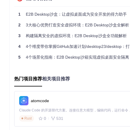
from
 e2b_desktop 
import
 Sandbox

1
E2B Desktop沙盒：让虚拟桌面成为安全开发的得力助手
# 创建高性能图形沙盒
gpu_sandbox = Sandbox(

2
3大核心优势打造安全虚拟环境：E2B Desktop沙盒全解析
    display=
":1"
,               
# 独立显示端口
    resolution=(
3840
, 
2160
),    
# 4K 分辨率
3
构建隔离安全的虚拟环境：E2B Desktop沙盒全功能解析
    dpi=
144
,                    
# 高清晰度显示
    memory_mb=
4096
# 分配 4GB 内存
4
4个维度带你掌握GitHub加速计划/desktop23/desktop：打造安全隔离的开源
5
4个场景化指南：E2B Desktop沙箱实现虚拟桌面安全隔离
2.2 全功能输入控制接口
提供完整的人机交互模拟能力，支持：
鼠标动作：单击、双击、拖拽、滚轮等精细控制
热门项目推荐
相关项目推荐
键盘输入：单键触发、组合键操作、文本流输入
坐标系统：支持相对/绝对坐标转换，适配不同分辨率
JavaScript 鼠标控制示例：
atomcode
import
 { 
Sandbox
 } 
from
'@e2b/desktop'
;

0
531
Rust
const
 desktop = 
await
Sandbox
.
create
// 模拟用户登录流程