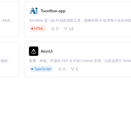
框
Toonflow-app
Kimi K3 是Kimi能力最强的模型：这是一个拥有 2.8 万亿参数的混合专家（MoE）模型，具备原生视觉理解能力，并支持 100 万 token 的上下文窗口。
0
14
HTML
AionUi
「源启盛夏」暑期校园开发者成长计划旨在激活校园开源力量，通过积分激励、认证扶持、资源倾斜等形式，引导高校组织和开发者完成「入驻 — 建项目 — 做贡献 — 获认证 — 得资源」的完整闭环。无论你是想带领社团入驻平台的组织者，还是希望用代码贡献证明自己的开发者，都能在这里找到属于你的成长路径。
0
6
TypeScript