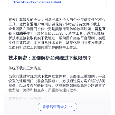
direct-link-download-assistant
在云计算普及的今天，网盘已成为个人与企业存储文件的核心
工具。然而普通用户每周仍要花费2小时在等待文件下载上，
企业团队在跨部门协作中更是频繁遭遇传输效率瓶颈。
网盘直
链下载助手
作为一款轻量级JavaScript脚本工具，通过智能解
析技术直接获取真实下载地址，帮助用户突破平台限制，实现
文件高速获取。本文将从技术原理、场景化应用到实操部署，
全面解析这款工具如何重塑你的数字工作流。
技术解密：直链解析如何绕过下载限制？
传统下载的三大痛点
当我们通过常规方式下载网盘文件时，会面临三重限制：平台
设置的速度闸门（非会员限速）、必须通过官方客户端的访问
壁垒、以及复杂的验证流程。这些限制如同给高速公路设置了
收费站、路障和检查点，严重影响通行效率。
直链解析的工作原理
登录后查看全文
想象你去超市购物的过程：传统下载方式需要经过导购引导、
排队结账、出门安检等多个环节；而直链解析工具则像拥有VI