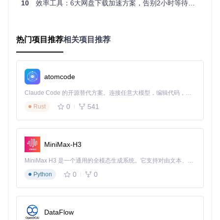
文件，但非会员账号速度被限制在100KB/s，一个5GB的文件
10
效率工具：6大网盘下载加速方案，告别2小时等待的直链解析神器
要下载14小时。
解决方案
：
热门项目推荐
相关项目推荐
安装工具后，在文件页面点击"直链解析"按钮，2秒内获取
高速链接
使用批量处理功能一次解析30个设计文件，保持原文件夹结
构
atomcode
实测下载速度提升至3MB/s，5GB文件17分钟完成，效率提
Claude Code 的开源替代方案。连接任意大模型，编辑代码，运行命令，自动验证 — 全自动执行。用 Rust 构建，极致性能。 ｜ An open-source alternative to Claude Code. Connect any LLM, edit code, run commands, and verify changes — autonomously. Built in Rust for speed. Get Started
升480%
故事二：程序员小李的阿里云盘免客户端方案
0
541
Rust
用户困境
：公司电脑禁止安装非授权软件，小李需要下载开发
文档却无法安装阿里云盘客户端。
解决方案
：
MiniMax-H3
工具模拟移动端API调用，直接生成下载链接
MiniMax H3 是一个通用的全模态生成系统。它支持对由文本、图像、视频和音频组成的多模态上下文进行统一理解，并能生成分辨率高达 2K、时长可达 15 秒的带原生立体声音频的视频。得益于面向任务泛化的系统设计，H3 在预训练阶段就已具备广泛的多模态上下文理解与生成能力，能够出色地执行复杂的多模态指令。
配合浏览器自带下载管理器支持断点续传
0
0
Python
即使关闭页面也能继续下载，文件校验完整性达100%
故事三：教师张老师的天翼云盘教育网优化
用户困境
：学校教育网与天翼云盘存在协议冲突，第三方工具
DataFlow
经常解析失败。