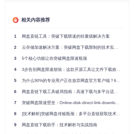
P通行证，能直接进入仓库提货。其技术实现包含三个关键步
骤：
安全握手
（问题溯源）
相关内容推荐
工具模拟浏览器环境与网盘服务器建立加密连接，获取文
件的元数据信息（相当于获取商品的仓储位置）
1
网盘直链工具：突破下载限速的轻量级解决方案
地址解码
（技术突破）
通过特殊算法解析被加密的真实资源链接，这个过程就像
2
云存储加速解决方案：突破网盘下载限制的技术实现与应用指南
解开快递包裹上的层层胶带，直接看到里面的物品
3
5个核心功能让你突破网盘限速瓶颈
直连传输
（实现路径）
绕开平台的限速机制，让文件通过本地网络直接下载，相
4
3步告别网盘限速烦恼：这款开源工具让文件下载效率提升300%
当于从仓库直接发货到你家门口
5
为什么90%的专业用户正在放弃网盘官方客户端？6大云盘直链工具实测效率提升300%
这种方式带来的提升是显著的：解析响应速度控制在1-2秒，
下载效率较传统方式提高4-8倍，且全程无需安装客户端，内
6
网盘直链下载工具破局指南：高速下载与多平台适配的效率革命
存占用保持在50MB以内。
7
突破网盘限速壁垒：Online-disk-direct-link-download-assistant全攻略
用户故事与解决方案：六大平台实战案例
8
[技术解析]突破网盘传输瓶颈：多平台直链获取技术完全指南
故事一：设计师小王的百度网盘提速记
9
网盘直链下载助手：技术解析与实战指南
用户困境
：作为自由设计师，小王经常需要下载几GB的素材