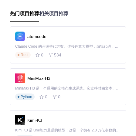
热门项目推荐
相关项目推荐
这假设您已经安装了项目依赖并处在项目根目录下。对于开发
者，可能还需要通过IDE来调试或是修改后再执行。
atomcode
3. 项目的配置文件介绍
Claude Code 的开源替代方案。连接任意大模型，编辑代码，运行命令，自动验证 — 全自动执行。用 Rust 构建，极致性能。 ｜ An open-source alternative to Claude Code. Connect any LLM, edit code, run commands, and verify changes — autonomously. Built in Rust for speed. Get Started
0
534
Rust
尽管该仓库中并未明确提及一个单独的“配置文件”，配置通常
是通过修改代码中的常量或环境变量来完成的。对于更复杂的
配置需求，开发者可能需要直接在源码中寻找如数据库连接字
符串、默认路径等配置项。例如，在
point_labeler.py
或相
应的初始化文件中查找设置选项。理想情况下，引入外部配置
MiniMax-H3
文件会使项目更加灵活，但在没有预先定义的情况下，需直接
查阅源码或通过环境变量来进行定制化设置。
MiniMax H3 是一个通用的全模态生成系统。它支持对由文本、图像、视频和音频组成的多模态上下文进行统一理解，并能生成分辨率高达 2K、时长可达 15 秒的带原生立体声音频的视频。得益于面向任务泛化的系统设计，H3 在预训练阶段就已具备广泛的多模态上下文理解与生成能力，能够出色地执行复杂的多模态指令。
0
0
Python
若项目后续更新加入配置文件（如
.ini
,
.yaml
或
.json
形
式），则应遵循该配置文件的语法和注释来调整项目的行为和
参数。
Kimi-K3
请注意，以上内容基于对开源项目的一般性理解构建，具体细
节可能会随项目实际更新而变化。务必参考最新版的GitHub仓
Kimi K3 是Kimi能力最强的模型：这是一个拥有 2.8 万亿参数的混合专家（MoE）模型，具备原生视觉理解能力，并支持 100 万 token 的上下文窗口。