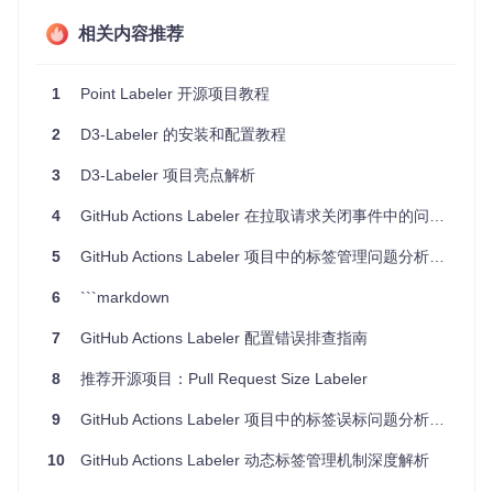
├── LICENSE               # 许可证文件

├── requirements.txt      # 项目依赖列表

相关内容推荐
├── setup.py              # 安装脚本

├── README.md             # 项目说明文档

1
Point Labeler 开源项目教程
data
：用于存储原始点云数据和标注后的结果。
2
D3-Labeler 的安装和配置教程
gui
：包含了GUI界面的所有Python源代码，是人机交互的
关键部分。
3
D3-Labeler 项目亮点解析
labeler
：核心功能实现，特别是
point_labeler.py
是进
行点云数据标注的核心脚本。
4
GitHub Actions Labeler 在拉取请求关闭事件中的问题解析
LICENSE
: 项目使用的许可证说明。
requirements.txt
: 列出了运行项目所需的第三方库及其版
5
GitHub Actions Labeler 项目中的标签管理问题分析与解决方案
本。
setup.py
: 如果需要从源码安装项目时使用。
6
```markdown
README.md
: 项目的基本介绍和快速入门指南。
tests
: 包含了项目的一些测试案例。
7
GitHub Actions Labeler 配置错误排查指南
2. 项目的启动文件介绍
8
推荐开源项目：Pull Request Size Labeler
9
GitHub Actions Labeler 项目中的标签误标问题分析与解决方案
主要的启动入口位于项目的脚本或者通过GUI直接启动。虽然
具体的启动命令可能需要查看最新的
README.md
，但通常情况
10
GitHub Actions Labeler 动态标签管理机制深度解析
下，使用Python环境下的标准方式启动项目可能是这样的：