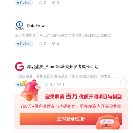
库说明和源代码来获得最准确的信息。
0
0
Python
point_labeler
下载源代码
DataFlow
My awesome point cloud labeling tool
基于大模型算子和工作流的高效文本大模型训练数据合成框架
项目地址：
0
4
Python
https://gitcode.com/gh_mirrors/po/point_labeler
源启盛夏_AtomGit暑期开发者成长计划
「源启盛夏」暑期校园开发者成长计划旨在激活校园开源力量，通过积分激励、认证扶持、资源倾斜等形式，引导高校组织和开发者完成「入驻 — 建项目 — 做贡献 — 获认证 — 得资源」的完整闭环。无论你是想带领社团入驻平台的组织者，还是希望用代码贡献证明自己的开发者，都能在这里找到属于你的成长路径。
0
1
Markdown
700万+用户深度参与代码创作，更多精彩内容等你共创
py-xiaozhi
基于Python的Xiaozhi AI，适用于想要完整Xiaozhi体验而无需拥有专用硬件的用户。
立即登录/注册
0
1
Python