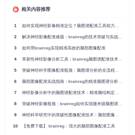
或200μm分辨率的大鼠脑图谱。
相关内容推荐
1.3 双操作模式架构
同时提供命令行批量处理和napari图形界面两种操作模式。命
1
如何实现神经影像精准定位？脑图谱配准工具助力神经科学研究新突破
令行模式适合高通量数据处理，图形界面模式则便于可视化调
整和结果验证，满足不同实验场景需求。
2
解决神经影像配准难题：brainreg的技术突破与实战应用
1.4 三维结构分析工具集
3
如何用brainreg实现精准高效的脑部图像配准
可与brainglobe-segmentation等工具链无缝集成，实现注射位
4
革新性神经影像分析工具：brainreg脑图谱配准技术全解析
点定位、神经束追踪、脑区体积量化等高级分析功能，支持生
成符合期刊发表标准的三维可视化结果。
5
突破神经科学图像配准瓶颈：脑图谱分析的全流程精准解决方案
二、技术原理：配准算法的工作机制
6
脑部图像配准实战指南：brainreg的精准脑图谱分析技术
brainreg采用分层配准策略，通过多阶段优化实现样本图像与
7
神经影像分析中的脑图谱配准技术：精准脑结构定位的开源解决方案
标准图谱的精准对齐。其核心算法架构如下：
8
突破神经影像瓶颈：brainreg如何实现微米级脑图谱对齐
2.1 图像预处理模块
对输入图像进行降噪、对比度增强和各向异性插值处理，统一
9
神经科学研究中的突破性图像配准技术：脑部图像精准对齐技术解析
数据维度和方向。该模块支持自动检测图像方向（如前后/上
下/左右轴），并提供手动调整接口。
10
【免费下载】 brainreg：强大的脑部图像配准工具