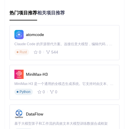
2.2 多阶段配准流程
热门项目推荐
相关项目推荐
图1：brainreg配准算法架构示意图，展示从原始图像到最终
配准结果的完整处理流程
atomcode
重定向阶段
：通过互信息最大化算法实现图像初始对齐，
校正大角度旋转和位移
Claude Code 的开源替代方案。连接任意大模型，编辑代码，运行命令，自动验证 — 全自动执行。用 Rust 构建，极致性能。 ｜ An open-source alternative to Claude Code. Connect any LLM, edit code, run commands, and verify changes — autonomously. Built in Rust for speed. Get Started
仿射配准阶段
：采用刚体变换+缩放变换，优化全局空间对
0
544
应关系
Rust
自由形式配准阶段
：基于B样条变形模型，实现局部精细
调整，平均配准误差可控制在50μm以内
2.3 配准质量评估指标
MiniMax-H3
系统内置多种量化评估工具：
MiniMax H3 是一个通用的全模态生成系统。它支持对由文本、图像、视频和音频组成的多模态上下文进行统一理解，并能生成分辨率高达 2K、时长可达 15 秒的带原生立体声音频的视频。得益于面向任务泛化的系统设计，H3 在预训练阶段就已具备广泛的多模态上下文理解与生成能力，能够出色地执行复杂的多模态指令。
Dice系数
：衡量配准后图像与标准图谱的重叠度，理想值接
0
0
Python
近1.0
均方根误差(RMSE)
：计算变换后关键点的空间偏差，通常
要求<100μm
互信息(MI)
：评估配准前后图像的信息熵变化，值越高表示
DataFlow
对齐效果越好
2.4 方法学对比
基于大模型算子和工作流的高效文本大模型训练数据合成框架
特性
brainreg
ANTs
FSL