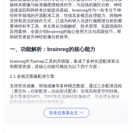
验样本图像与标准脑图谱精准对齐，为后续的脑区分析、神经
连接追踪和跨样本比较提供基础。brainreg作为一款专注于神
经科学领域的开源配准工具，凭借其多模态处理能力、跨物种
支持和灵活的操作方式，已成为科研人员进行脑图谱分析的重
要神经科学工具。本文将从功能解析、技术原理、实践指南到
应用案例，全面介绍brainreg的核心使用方法与高级技巧，帮
助研究者提升神经影像分析效率。
一、功能解析：brainreg的核心能力
brainreg作为amap工具的升级版，集成了多种先进配准算法
和图谱资源，其核心功能可概括为以下四个方面：
1.1 多模态图像配准引擎
支持荧光成像、明场成像等多种模态数据，通过三步配准流程
（重定向→仿射配准→自由形式配准）实现高精度空间转换。
该引擎兼容NIfTI、TIFF等主流神经影像格式，可处理从微米
级到毫米级的不同分辨率数据。
1.2 跨物种图谱支持系统
登录后查看全文
内置brainglobe-atlasapi接口，提供小鼠、大鼠、斑马鱼等多
种实验动物的标准脑图谱。用户可通过参数快速切换不同物种
和分辨率的图谱，如25μm/50μm分辨率的Allen小鼠脑图谱，