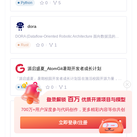
0
5
Python
神经科学专用
★★★★
★★☆☆☆
★★★☆☆
性
★
操作复杂度
低
高
中
dora
图谱支持
丰富
有限
一般
DORA (Dataflow-Oriented Robotic Architecture 面向数据流的机器人架构) 是为 AI 与具身智能机器人打造的高性能开发框架，以数据流范式重构开发逻辑，原生支持分布式部署与端边云协同 —— 无需复杂适配，即可实现一体端到端具身大小脑、VLA等模型部署，无缝衔接感知、推理、控制全链路，让 AI 能力与机器人动作深度融合。 依托 Rust 内核与零拷贝通信技术，它将具身大小脑、VLA等模型推理、多模态数据融合延迟压缩至微秒级，同时兼容 ROS2 生态与国产 AI 芯片，彻底降低具身智能机器人的开发门槛，让分布式部署下的 AI 赋能创新更高效、更灵活。
处理速度
快
中
中
0
1
Rust
需第三方工
需第三方工
三维可视化
内置
具
具
brainreg在神经科学特定场景下表现出显著优势，尤其在图谱
源启盛夏_AtomGit暑期开发者成长计划
兼容性和操作便捷性方面优于传统通用配准软件。
「源启盛夏」暑期校园开发者成长计划旨在激活校园开源力量，通过积分激励、认证扶持、资源倾斜等形式，引导高校组织和开发者完成「入驻 — 建项目 — 做贡献 — 获认证 — 得资源」的完整闭环。无论你是想带领社团入驻平台的组织者，还是希望用代码贡献证明自己的开发者，都能在这里找到属于你的成长路径。
三、实践指南：从安装到高级应用
0
1
Markdown
3.1 基础配置
3.1.1 环境准备
700万+用户深度参与代码创作，更多精彩内容等你共创
py-xiaozhi
# 基础命令行版安装
pip install brainreg

基于Python的Xiaozhi AI，适用于想要完整Xiaozhi体验而无需拥有专用硬件的用户。
立即登录/注册
# 完整图形界面版安装（推荐）
0
1
Python
pip install brainreg[napari]
