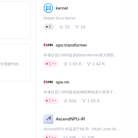
kernel
deepin linux kernel
33
16
C
ops-transformer
本项目是CANN提供的transformer类大模型算子库，实现网络在NPU上加速计算。
1.03 K
2.42 K
C++
基于Python的Xiaozhi AI，适用于想要完整Xiaozhi体验而无需拥有专用硬件的用户。
ops-nn
本项目是CANN提供的神经网络类计算算子库，实现网络在NPU上加速计算。
834
1.65 K
C++
AscendNPU-IR
AscendNPU-IR是基于MLIR（Multi-Level Intermediate Representation）构建的，面向昇腾亲和算子编译时使用的中间表示，提供昇腾完备表达能力，通过编译优化提升昇腾AI处理器计算效率，支持通过生态框架使能昇腾AI处理器与深度调优
496
336
C++