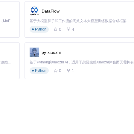
DataFlow
Kimi K3 是Kimi能力最强的模型：这是一个拥有 2.8 万亿参数的混合专家（MoE）模型，具备原生视觉理解能力，并支持 100 万 token 的上下文窗口。
基于大模型算子和工作流的高效文本大模型训练数据合成框架
0
4
Python
py-xiaozhi
「源启盛夏」暑期校园开发者成长计划旨在激活校园开源力量，通过积分激励、认证扶持、资源倾斜等形式，引导高校组织和开发者完成「入驻 — 建项目 — 做贡献 — 获认证 — 得资源」的完整闭环。无论你是想带领社团入驻平台的组织者，还是希望用代码贡献证明自己的开发者，都能在这里找到属于你的成长路径。
0
1
Python