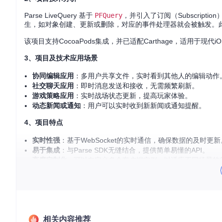
Parse LiveQuery 基于
PFQuery
，并引入了订阅（Subscripti
生，如对象创建、更新或删除，对应的事件处理器就会被触发。
该项目支持CocoaPods集成，并已适配Carthage，适用于现代i
3、项目及技术应用场景
协同编辑应用
：多用户共享文件，实时看到其他人的编辑动作
社交聊天应用
：即时消息发送和接收，无需频繁刷新。
游戏策略应用
：实时战场状态更新，提高玩家体验。
动态新闻或通知
：用户可以实时收到新新闻或通知提醒。
4、项目特点
实时性强
：基于WebSocket的实时通信，确保数据的及时更新
易于集成
：与Parse SDK无缝结合，提供简单易懂的API。
高度定制化
：可以自定义多个客户端实例，以适应不同场景的
良好的社区支持
：由Parse Community维护，拥有活跃的
要开始使用 Parse LiveQuery，请按照README中
总的来说，Parse LiveQuery 为开发者提供了一种高效
相关内容推荐
项目都值得您一试，它将帮助您打造更流畅、更具互动性的应用。现在就