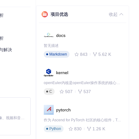
项目优选
收起
分析
docs
解析
暂无描述
析与解决
843
5.62 K
Markdown
kernel
openEuler内核是openEuler操作系统的核心，既是系统性能与稳定性的基石，也是连接处理器、设备与服务的桥梁。
507
537
C
pytorch
MiniMax H3 是一个通用的全模态生成系统。它支持对由文本、图像、视频和音频组成的多模态上下文进行统一理解，并能生成分辨率高达 2K、时长可达 15 秒的带原生立体声音频的视频。得益于面向任务泛化的系统设计，H3 在预训练阶段就已具备广泛的多模态上下文理解与生成能力，能够出色地执行复杂的多模态指令。
作为 Ascend for PyTorch 社区的核心组件，TorchNPU 是昇腾专为 PyTorch 打造的深度学习适配插件，使 PyTorch 框架能够直接调用昇腾 NPU，为开发者提供昇腾 AI 处理器的超强算力。
830
1.26 K
Python