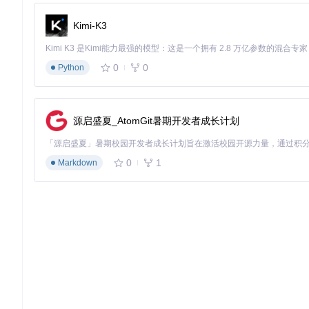
Kimi-K3
0
0
Python
源启盛夏_AtomGit暑期开发者成长计划
0
1
Markdown