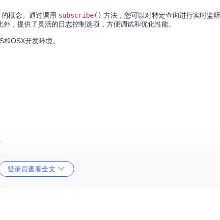
on）的概念。通过调用
subscribe()
方法，您可以对特定查询进行实时监听
此外，提供了灵活的日志控制选项，方便调试和优化性能。
OS和OSX开发环境。
。
。
需求。
开发者社区和详细的文档。
登录后查看全文
的步骤设置服务器和安装客户端库。让我们一起探索实时数据同步的魅力，提升您的
、便捷的方式，实现了iOS和OSX应用的实时数据交互。无论您是新手还是经验
加入Parse LiveQuery的行列，释放您的创新能力吧！